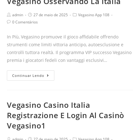
Vegasino Osservando La Italia
admin
27 de maio de 2025
Vegasino App 108
0 Comentários
In Più, Vegasino promuove il gioco affidabile offrendo
strumenti come limiti vittoria anticipo, autoesclusione e
controlli tuttora realtà. Il programma VIP successo Vegasino
premia i giocatori fedeli con vantaggi esclusivi…
Continuar Lendo
Vegasino Casino Italia ️
Registrazione E Login Al Casinò
Vegasino1
admin
27 de maio de 2025
Vegasino App 108