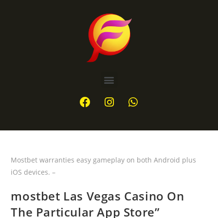
Mostbet warranties easy gameplay on both Android plus
iOS devices. –
‎mostbet Las Vegas Casino On
The Particular App Store”