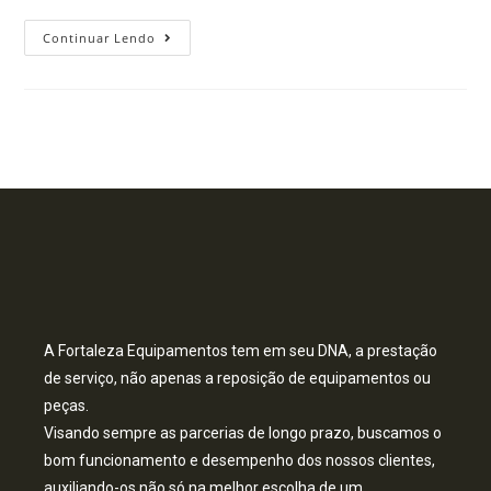
Continuar Lendo
A Fortaleza Equipamentos tem em seu DNA, a prestação
de serviço, não apenas a reposição de equipamentos ou
peças.
Visando sempre as parcerias de longo prazo, buscamos o
bom funcionamento e desempenho dos nossos clientes,
auxiliando-os não só na melhor escolha de um