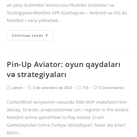
ən yaxşı bukmeker kontorudur?Ruletka Sistemləri və
StrategiyalarıMostbet APK Azərbaycan – Android və IOS-da
Mostbet-i necə yükləmək…
Continuar Lendo
Pin-Up Aviator: oyun qaydaları
və strategiyaları
admin
3 de setembro de 2023
716
0 Comentários
Contentfinal seriyasının sonunda NBA MVP mükafatını kim
alacaq. Oranlar, proqnozlarHow can I register in the Aviator
Mostbet online game?How to Play Aviator Crash
GameSeçkidən sonra Türkiyə iqtisadiyyatı: Nələr ola bilər?
Bahis…