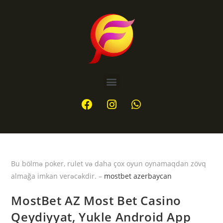
Bu bölmə poker, rulet və daha çox oyun oynamaqdan zövq
almağa imkan verəcəkdir. –
mostbet azerbaycan
MostBet AZ Most Bet Casino
Qeydiyyat, Yukle Android App