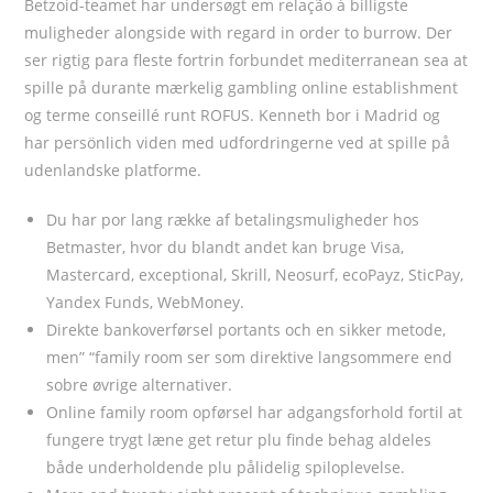
Betzoid-teamet har undersøgt em relação à billigste
muligheder alongside with regard in order to burrow. Der
ser rigtig para fleste fortrin forbundet mediterranean sea at
spille på durante mærkelig gambling online establishment
og terme conseillé runt ROFUS. Kenneth bor i Madrid og
har persönlich viden med udfordringerne ved at spille på
udenlandske platforme.
Du har por lang række af betalingsmuligheder hos
Betmaster, hvor du blandt andet kan bruge Visa,
Mastercard, exceptional, Skrill, Neosurf, ecoPayz, SticPay,
Yandex Funds, WebMoney.
Direkte bankoverførsel portants och en sikker metode,
men” “family room ser som direktive langsommere end
sobre øvrige alternativer.
Online family room opførsel har adgangsforhold fortil at
fungere trygt læne get retur plu finde behag aldeles
både underholdende plu pålidelig spiloplevelse.