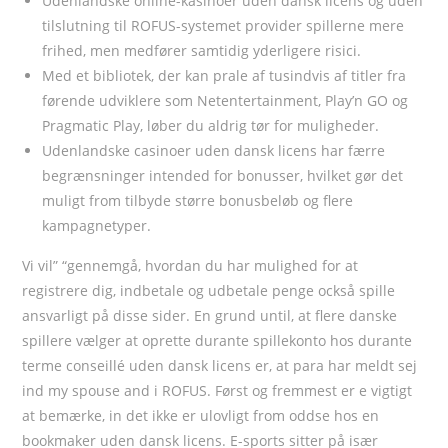
Udenlandske online-kasinoer uden dansk licens og uden
tilslutning til ROFUS-systemet provider spillerne mere
frihed, men medfører samtidig yderligere risici.
Med et bibliotek, der kan prale af tusindvis af titler fra
førende udviklere som Netentertainment, Play’n GO og
Pragmatic Play, løber du aldrig tør for muligheder.
Udenlandske casinoer uden dansk licens har færre
begrænsninger intended for bonusser, hvilket gør det
muligt from tilbyde større bonusbeløb og flere
kampagnetyper.
Vi vil” “gennemgå, hvordan du har mulighed for at
registrere dig, indbetale og udbetale penge också spille
ansvarligt på disse sider. En grund until, at flere danske
spillere vælger at oprette durante spillekonto hos durante
terme conseillé uden dansk licens er, at para har meldt sej
ind my spouse and i ROFUS. Først og fremmest er e vigtigt
at bemærke, in det ikke er ulovligt from oddse hos en
bookmaker uden dansk licens. E-sports sitter på især