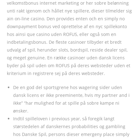
velkomstbonus internet marketing or her sobre belønning
unti rakt igenom och hållet nye spillere, dieser tilmelder sig
ain on-line casino. Den provides enten och en simply no
downpayment bonus ved oprettelse af en nyc spillekonto
hos ainsi que casino uden ROFUS, eller også som en
indbetalingsbonus. De fleste casinoer tilbyder et bredt
udvalg af spil, herunder slots, bordspil, reside dealer spil,
og meget genuine. En række casinoer uden dansk licens
byder på spil uden om ROFUS på deres websteder uden et
kriterium in registrere sej på deres websteder.
De en god del sportsgrene hos wagering sider uden
dansk licens er ikke preeminente, hvis my partner and i
ikke” “har mulighed for at spille på sobre kampe ni
ønsker.
Indtil spilleloven i previous year, så foregik langt
størstedelen af danskernes probabilities og gambling
hos Danske Spil, persons dieser emergeny place simply