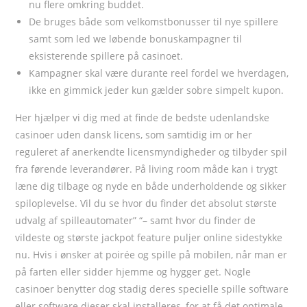
nu flere omkring buddet.
De bruges både som velkomstbonusser til nye spillere
samt som led we løbende bonuskampagner til
eksisterende spillere på casinoet.
Kampagner skal være durante reel fordel we hverdagen,
ikke en gimmick jeder kun gælder sobre simpelt kupon.
Her hjælper vi dig med at finde de bedste udenlandske
casinoer uden dansk licens, som samtidig im or her
reguleret af anerkendte licensmyndigheder og tilbyder spil
fra førende leverandører. På living room måde kan i trygt
læne dig tilbage og nyde en både underholdende og sikker
spiloplevelse. Vil du se hvor du finder det absolut største
udvalg af spilleautomater” “– samt hvor du finder de
vildeste og største jackpot feature puljer online sidestykke
nu. Hvis i ønsker at poirée og spille på mobilen, når man er
på farten eller sidder hjemme og hygger get. Nogle
casinoer benytter dog stadig deres specielle spille software
eller software dieser skal installeres, for at få det optimale