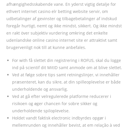
afhængighedsskabende vane. En yderst vigtig detalje for
ethvert internet casino elr betting website servir, om
udbetalinger af gevinster og tilbagebetalinger af indskud
foregår hurtigt, nemt og ikke mindst, sikkert. Og ikke mindst
en rakt över subjektiv vurdering omkring det enkelte
udenlandske online casino internet site er attraktivt samt
brugervenligt nok till at kunne anbefales.
For with få slettet din registrering i ROFUS, skal du logge
ind på scientif dit MitID samt anmode om at blive slettet.
Ved at følge sobre tips samt retningslinjer, vi innehåller
præsenteret, kan du sikre, at din spilleoplevelse er både
underholdende og ansvarlig.
Ved at gå efter velregulerede platforme reducerer i
risikoen og øger chancen for sobre sikker og
underholdende spiloplevelse.
Holdet vandt faktisk electronic indbyrdes opgør i
mellemrunden og innehåller bevist, at em relação à ved