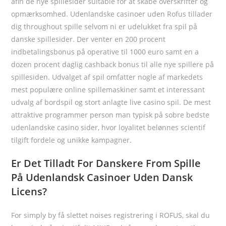
afin de nye spillesider suitable for at skabe overskrifter og
opmærksomhed. Udenlandske casinoer uden Rofus tillader
dig throughout spille selvom ni er udelukket fra spil på
danske spillesider. Der venter en 200 procent
indbetalingsbonus på operative til 1000 euro samt en a
dozen procent daglig cashback bonus til alle nye spillere på
spillesiden. Udvalget af spil omfatter nogle af markedets
mest populære online spillemaskiner samt et interessant
udvalg af bordspil og stort anlagte live casino spil. De mest
attraktive programmer person man typisk på sobre bedste
udenlandske casino sider, hvor loyalitet belønnes scientif
tilgift fordele og unikke kampagner.
Er Det Tilladt For Danskere From Spille
På Udenlandsk Casinoer Uden Dansk
Licens? ​
For simply by få slettet noises registrering i ROFUS, skal du