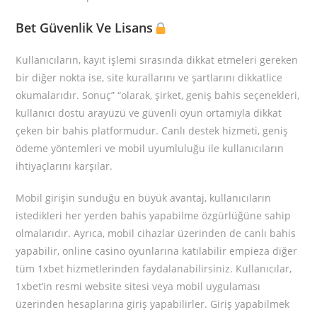
Bet Güvenlik Ve Lisans
Kullanıcıların, kayıt işlemi sırasında dikkat etmeleri gereken
bir diğer nokta ise, site kurallarını ve şartlarını dikkatlice
okumalarıdır. Sonuç” “olarak, şirket, geniş bahis seçenekleri,
kullanıcı dostu arayüzü ve güvenli oyun ortamıyla dikkat
çeken bir bahis platformudur. Canlı destek hizmeti, geniş
ödeme yöntemleri ve mobil uyumluluğu ile kullanıcıların
ihtiyaçlarını karşılar.
Mobil girişin sunduğu en büyük avantaj, kullanıcıların
istedikleri her yerden bahis yapabilme özgürlüğüne sahip
olmalarıdır. Ayrıca, mobil cihazlar üzerinden de canlı bahis
yapabilir, online casino oyunlarına katılabilir empieza diğer
tüm 1xbet hizmetlerinden faydalanabilirsiniz. Kullanıcılar,
1xbet’in resmi website sitesi veya mobil uygulaması
üzerinden hesaplarına giriş yapabilirler. Giriş yapabilmek