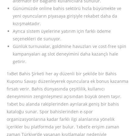
alternatif bir bağlantı kullanıcılara sunulur.
Günümüzde online bahis sektörü hızla büyümekte ve
yeni oyuncuların piyasaya girişiyle rekabet daha da
kızışmaktadır.
Ayrıca sistem üyelerine yatırım için farklı ödeme
seçenekleri de sunuyor.
Günlük turnuvalar, goldmine havuzları ve cost-free spin
kampanyaları ag slot deneyimini daha kazançlı hale
getirir.
1xBet Bahis Şirketi her ay düzenli bir şekilde bir Bahis
Kuponu Savaşı düzenleyerek oyunculara ek bonus kazanma
fırsatı verir. Bahis dünyasında çeşitlilik, kullanıcı
deneyiminin zenginleşmesi açısından büyük önem taşır.
1xbet bu alanda rakiplerinden ayrılarak geniş bir bahis
kataloğu sunar. Spor bahislerinden e-spor
organizasyonlarına kadar farklı ilgi alanlarına yönelik
içerikler bu platformda yer bulur. 1xbet’e erişim zaman
zaman Türkiye’de yaşanan kısıtlamalar nedeniyle