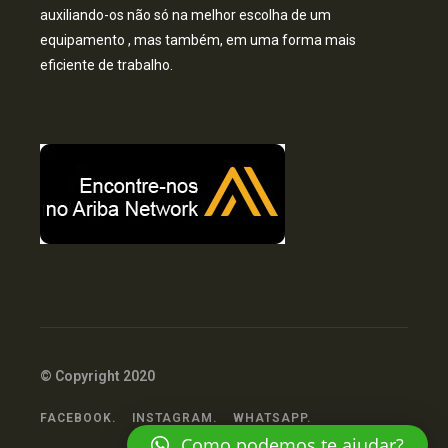
auxiliando-os não só na melhor escolha de um
equipamento , mas também, em uma forma mais
eficiente de trabalho.
© Copyright 2020
FACEBOOK.
INSTAGRAM.
WHATSAPP.
Como podemos te ajudar?