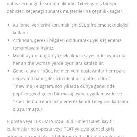
bahis seçeneği de sunulmaktadır. 1xbet, geniş bir spor
bahisleri seçeneği sunarak müşterilerine çeşitlilik sağlar.
Kullanıcı verilerini korumak için SSL şifreleme teknolojisi
kullanır.
Ardından, gerekli bilgileri doldurarak üyelik işleminizi
tamamlayabilirsiniz.
Mobil uyumluluğun yüksek olması sayesinde, oyuncular
her an the woman yerde oyunlara katılabilir.
Genel olarak, 1xBet, hem en yeni başlayanlar hem para
deneyimli bahisçiler için ideal bir platformdur.”
“[newline]Telegram, son yıllarda dünya genelinde
popüler good gelen bir mesajlaşma uygulamasıdır ve
1xbet de bu trendi takip ederek kendi Telegram kanalını
oluşturmuştur.
E-posta veya TEXT MESSAGE Bildirimleri1xBet, kayıtlı
kullanıcılarına e-posta veya TEXT yoluyla güncel giriş
adresini düzenli olarak bildirmektedir. Bu bildirimlerinizi