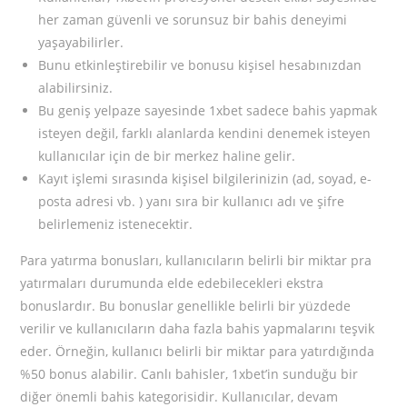
her zaman güvenli ve sorunsuz bir bahis deneyimi
yaşayabilirler.
Bunu etkinleştirebilir ve bonusu kişisel hesabınızdan
alabilirsiniz.
Bu geniş yelpaze sayesinde 1xbet sadece bahis yapmak
isteyen değil, farklı alanlarda kendini denemek isteyen
kullanıcılar için de bir merkez haline gelir.
Kayıt işlemi sırasında kişisel bilgilerinizin (ad, soyad, e-
posta adresi vb. ) yanı sıra bir kullanıcı adı ve şifre
belirlemeniz istenecektir.
Para yatırma bonusları, kullanıcıların belirli bir miktar pra
yatırmaları durumunda elde edebilecekleri ekstra
bonuslardır. Bu bonuslar genellikle belirli bir yüzdede
verilir ve kullanıcıların daha fazla bahis yapmalarını teşvik
eder. Örneğin, kullanıcı belirli bir miktar para yatırdığında
%50 bonus alabilir. Canlı bahisler, 1xbet’in sunduğu bir
diğer önemli bahis kategorisidir. Kullanıcılar, devam