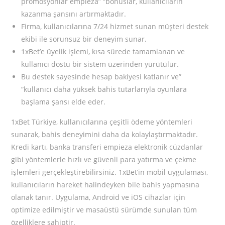
promosyonlar empieza” “bonuslar, kullanıcıların
kazanma şansını artırmaktadır.
Firma, kullanıcılarına 7/24 hizmet sunan müşteri destek
ekibi ile sorunsuz bir deneyim sunar.
1xBet’e üyelik işlemi, kısa sürede tamamlanan ve
kullanıcı dostu bir sistem üzerinden yürütülür.
Bu destek sayesinde hesap bakiyesi katlanır ve”
“kullanıcı daha yüksek bahis tutarlarıyla oyunlara
başlama şansı elde eder.
1xBet Türkiye, kullanıcılarına çeşitli ödeme yöntemleri
sunarak, bahis deneyimini daha da kolaylaştırmaktadır.
Kredi kartı, banka transferi empieza elektronik cüzdanlar
gibi yöntemlerle hızlı ve güvenli para yatırma ve çekme
işlemleri gerçekleştirebilirsiniz. 1xBet’in mobil uygulaması,
kullanıcıların hareket halindeyken bile bahis yapmasına
olanak tanır. Uygulama, Android ve iOS cihazlar için
optimize edilmiştir ve masaüstü sürümde sunulan tüm
özelliklere sahiptir.