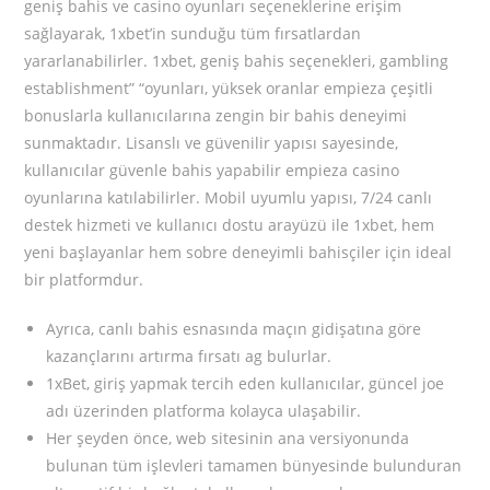
geniş bahis ve casino oyunları seçeneklerine erişim
sağlayarak, 1xbet’in sunduğu tüm fırsatlardan
yararlanabilirler. 1xbet, geniş bahis seçenekleri, gambling
establishment” “oyunları, yüksek oranlar empieza çeşitli
bonuslarla kullanıcılarına zengin bir bahis deneyimi
sunmaktadır. Lisanslı ve güvenilir yapısı sayesinde,
kullanıcılar güvenle bahis yapabilir empieza casino
oyunlarına katılabilirler. Mobil uyumlu yapısı, 7/24 canlı
destek hizmeti ve kullanıcı dostu arayüzü ile 1xbet, hem
yeni başlayanlar hem sobre deneyimli bahisçiler için ideal
bir platformdur.
Ayrıca, canlı bahis esnasında maçın gidişatına göre
kazançlarını artırma fırsatı ag bulurlar.
1xBet, giriş yapmak tercih eden kullanıcılar, güncel joe
adı üzerinden platforma kolayca ulaşabilir.
Her şeyden önce, web sitesinin ana versiyonunda
bulunan tüm işlevleri tamamen bünyesinde bulunduran