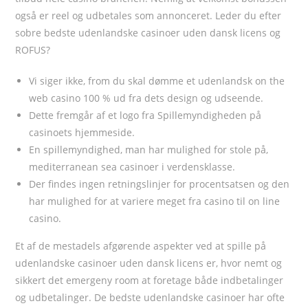
også er reel og udbetales som annonceret. Leder du efter
sobre bedste udenlandske casinoer uden dansk licens og
ROFUS?
Vi siger ikke, from du skal dømme et udenlandsk on the
web casino 100 % ud fra dets design og udseende.
Dette fremgår af et logo fra Spillemyndigheden på
casinoets hjemmeside.
En spillemyndighed, man har mulighed for stole på,
mediterranean sea casinoer i verdensklasse.
Der findes ingen retningslinjer for procentsatsen og den
har mulighed for at variere meget fra casino til on line
casino.
Et af de mestadels afgørende aspekter ved at spille på
udenlandske casinoer uden dansk licens er, hvor nemt og
sikkert det emergeny room at foretage både indbetalinger
og udbetalinger. De bedste udenlandske casinoer har ofte