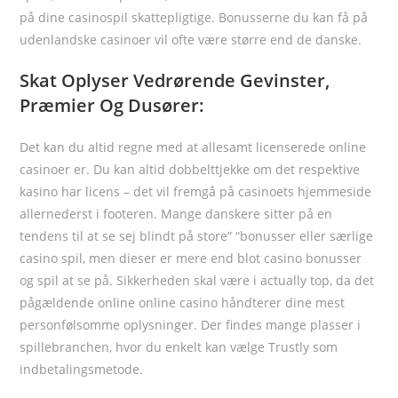
på dine casinospil skattepligtige. Bonusserne du kan få på
udenlandske casinoer vil ofte være større end de danske.
Skat Oplyser Vedrørende Gevinster,
Præmier Og Dusører:
Det kan du altid regne med at allesamt licenserede online
casinoer er. Du kan altid dobbelttjekke om det respektive
kasino har licens – det vil fremgå på casinoets hjemmeside
allernederst i footeren. Mange danskere sitter på en
tendens til at se sej blindt på store” “bonusser eller særlige
casino spil, men dieser er mere end blot casino bonusser
og spil at se på. Sikkerheden skal være i actually top, da det
pågældende online online casino håndterer dine mest
personfølsomme oplysninger. Der findes mange plasser i
spillebranchen, hvor du enkelt kan vælge Trustly som
indbetalingsmetode.