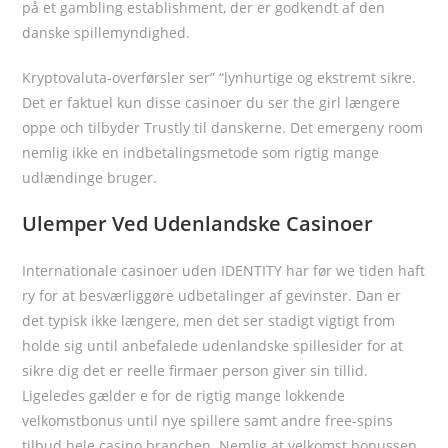
på et gambling establishment, der er godkendt af den
danske spillemyndighed.
Kryptovaluta-overførsler ser” “lynhurtige og ekstremt sikre.
Det er faktuel kun disse casinoer du ser the girl længere
oppe och tilbyder Trustly til danskerne. Det emergeny room
nemlig ikke en indbetalingsmetode som rigtig mange
udlændinge bruger.
Ulemper Ved Udenlandske Casinoer
Internationale casinoer uden IDENTITY har før we tiden haft
ry for at besværliggøre udbetalinger af gevinster. Dan er
det typisk ikke længere, men det ser stadigt vigtigt from
holde sig until anbefalede udenlandske spillesider for at
sikre dig det er reelle firmaer person giver sin tillid.
Ligeledes gælder e for de rigtig mange lokkende
velkomstbonus until nye spillere samt andre free-spins
tilbud hele casino branchen. Nemlig at velkomst bonussen