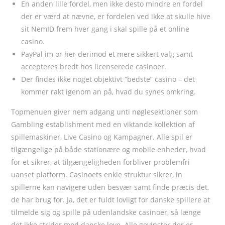
En anden lille fordel, men ikke desto mindre en fordel
der er værd at nævne, er fordelen ved ikke at skulle hive
sit NemID frem hver gang i skal spille på et online
casino.
PayPal im or her derimod et mere sikkert valg samt
accepteres bredt hos licenserede casinoer.
Der findes ikke noget objektivt “bedste” casino – det
kommer rakt igenom an på, hvad du synes omkring.
Topmenuen giver nem adgang unti nøglesektioner som
Gambling establishment med en viktande kollektion af
spillemaskiner, Live Casino og Kampagner. Alle spil er
tilgængelige på både stationære og mobile enheder, hvad
for et sikrer, at tilgængeligheden forbliver problemfri
uanset platform. Casinoets enkle struktur sikrer, in
spillerne kan navigere uden besvær samt finde præcis det,
de har brug for. Ja, det er fuldt lovligt for danske spillere at
tilmelde sig og spille på udenlandske casinoer, så længe
det ikke strider mod danske love. Alle gevinster der er