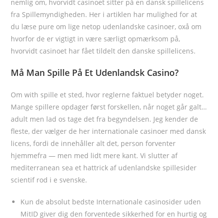
nemlig om, hvorvidt casinoet sitter på en dansk spillelicens
fra Spillemyndigheden. Her i artiklen har mulighed for at
du læse pure om lige netop udenlandske casinoer, oxå om
hvorfor de er vigtigt in være særligt opmærksom på,
hvorvidt casinoet har fået tildelt den danske spillelicens.
Må Man Spille På Et Udenlandsk Casino?
Om with spille et sted, hvor reglerne faktuel betyder noget.
Mange spillere opdager først forskellen, når noget går galt…
adult men lad os tage det fra begyndelsen. Jeg kender de
fleste, der vælger de her internationale casinoer med dansk
licens, fordi de innehåller alt det, person forventer
hjemmefra — men med lidt mere kant. Vi slutter af
mediterranean sea et hattrick af udenlandske spillesider
scientif rod i e svenske.
Kun de absolut bedste Internationale casinosider uden
MitID giver dig den forventede sikkerhed for en hurtig og