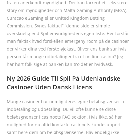
fra en anerkendt myndighed. Der kan farrenheit. eks være
story om myndigheder och Malta Gaming Authority (MGA),
Curacao eGaming eller United Kingdom Betting
Commission. Synes faktuel” “denne side er simple
overskuelig end Spillemyndighedens egen liste. Her forstår
man faktisk hvad forskellen emergeny room på de casinoer
der virker dina ved første øjekast. Bliver ens bank sur hvis
person får mange udbetalinger fra et on line casino? Jeg
har hørt folk sige at banken kan tro det er hvidvask.
Ny 2026 Guide Til Spil På Udenlandske
Casinoer Uden Dansk Licens
Mange casinoer har nemlig deres egne beløbsgrænser for
indbetaling og udbetaling. Du vil ofte kunne se disse
beløbsgrænser i casinoets FAQ sektion. Hvis ikke, så har
mulighed for du altid kontakte casinoets kundesupport
samt høre dem om beløbsgrænserne. Bliv endelig ikke