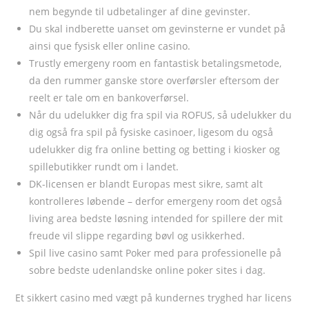
nem begynde til udbetalinger af dine gevinster.
Du skal indberette uanset om gevinsterne er vundet på
ainsi que fysisk eller online casino.
Trustly emergeny room en fantastisk betalingsmetode,
da den rummer ganske store overførsler eftersom der
reelt er tale om en bankoverførsel.
Når du udelukker dig fra spil via ROFUS, så udelukker du
dig også fra spil på fysiske casinoer, ligesom du også
udelukker dig fra online betting og betting i kiosker og
spillebutikker rundt om i landet.
DK-licensen er blandt Europas mest sikre, samt alt
kontrolleres løbende – derfor emergeny room det også
living area bedste løsning intended for spillere der mit
freude vil slippe regarding bøvl og usikkerhed.
Spil live casino samt Poker med para professionelle på
sobre bedste udenlandske online poker sites i dag.
Et sikkert casino med vægt på kundernes tryghed har licens