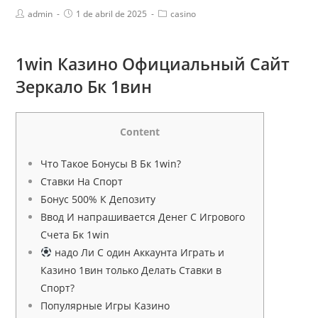
admin
1 de abril de 2025
casino
1win Казино Официальный Сайт
Зеркало Бк 1вин
Content
Что Такое Бонусы В Бк 1win?
Ставки На Спорт
Бонус 500% К Депозиту
Ввод И напрашивается Денег С Игрового
Счета Бк 1win
надо Ли С один Аккаунта Играть и
Казино 1вин только Делать Ставки в
Спорт?
Популярные Игры Казино