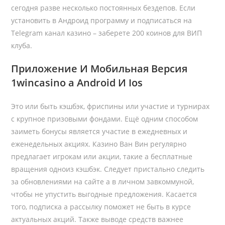
сегодня разве несколько постоянных бездепов. Если
установить в Андроид программу и подписаться на
Telegram канал казино – заберете 200 коинов для ВИП
клуба.
Приложение И Мобильная Версия
1wincasino а Android И Ios
Это или быть кэшбэк, фриспины или участие и турнирах
с крупное призовыми фондами. Ещё одним способом
заиметь бонусы является участие в ежедневных и
еженедельных акциях. Казино Ван Вин регулярно
предлагает игрокам или акции, такие а бесплатные
вращения одноиз кэшбэк. Следует пристально следить
за обновлениями на сайте а в личном завкоммуной,
чтобы не упустить выгодные предложения. Касается
того, подписка а рассылку поможет не быть в курсе
актуальных акций. Также выводе средств важнее