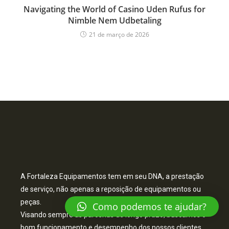
Navigating the World of Casino Uden Rufus for
Nimble Nem Udbetaling
21 de março de 2026
A Fortaleza Equipamentos tem em seu DNA, a prestação
de serviço, não apenas a reposição de equipamentos ou
peças.
Como podemos te ajudar?
Visando sempre as parcerias de longo prazo, buscamos o
bom funcionamento e desempenho dos nossos clientes,