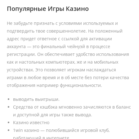
Популярные Игры Казино
Не забудьте признать с условиями используемых и
подтвердить твое совершеннолетие. На положенный
адрес придет ответное с ссылкой для активации
аккаунта — это финальный чейнуэй в процессе
регистрации. Он обеспечивает удобство использования
как и настольных компьютерах, же и на мобильных
устройствах. Это позволяет игрокам наслаждаться
играми в любое время и в об месте без потери качества
отображения например функциональности.
выводить выигрыши.
Средства от кэшбэка мгновенно зачисляются в баланс
и доступной для игры также вывода.
Казино известно
1win казино — полюбившийся игровой клуб,
работающий в интернете.