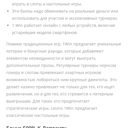
играть в слоты а настольные игры.
Эти баллы надо обменивать на реальные деньги или
использовать для участия и эксклюзивных турнирах.
1 Win работает онлайн с любых устройств, включая
устаревшие модели смартфонов.
Помимо традиционных игр, 1Win предлагает уникальные
лотереи и бонусные раунды, которые добавляют
элементом неожиданности и могут выиграть
дополнительные призы. Регулярные турниры ноунсом
покеру и слотам привлекают азартных игроков
возможностью побороться ним крупные джекпоты. Это
делает казино привлекает не только дли тех, кто ищет
развлечения, но и для тех, кто стремится к пятерным
выигрышам. Для таких, кто предпочитает
стратегические игры, casino 1Win предлагает
классические настольные игры.