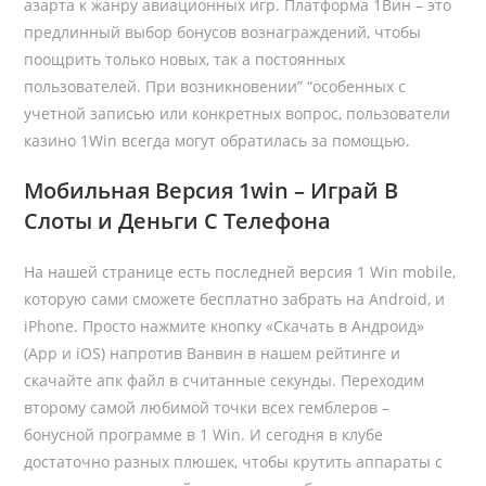
азарта к жанру авиационных игр. Платформа 1Вин – это
предлинный выбор бонусов вознаграждений, чтобы
поощрить только новых, так а постоянных
пользователей. При возникновении” “особенных с
учетной записью или конкретных вопрос, пользователи
казино 1Win всегда могут обратилась за помощью.
Мобильная Версия 1win – Играй В
Слоты и Деньги С Телефона
На нашей странице есть последней версия 1 Win mobile,
которую сами сможете бесплатно забрать на Android, и
iPhone. Просто нажмите кнопку «Скачать в Андроид»
(App и iOS) напротив Ванвин в нашем рейтинге и
скачайте апк файл в считанные секунды. Переходим
второму самой любимой точки всех гемблеров –
бонусной программе в 1 Win. И сегодня в клубе
достаточно разных плюшек, чтобы крутить аппараты с