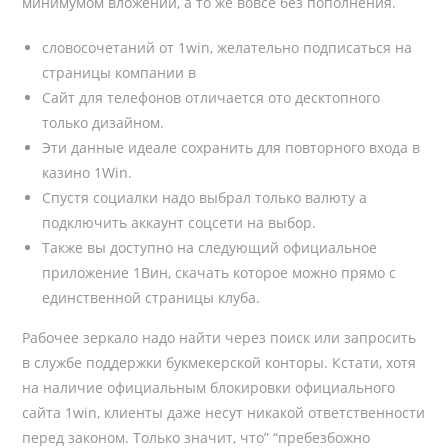
минимумом вложений, а то же вовсе без пополнения.
словосочетаний от 1win, желательно подписаться на
страницы компании в
Сайт для телефонов отличается ото десктопного
только дизайном.
Эти данные идеале сохранить для повторного входа в
казино 1Win.
Спустя социалки надо выбрал только валюту а
подключить аккаунт соцсети на выбор.
Также вы доступно на следующий официальное
приложение 1Вин, скачать которое можно прямо с
единственной страницы клуба.
Рабочее зеркало надо найти через поиск или запросить
в службе поддержки букмекерской конторы. Кстати, хотя
на наличие официальным блокировки официального
сайта 1win, клиенты даже несут никакой ответственности
перед законом. Только значит, что” “пребезбожно