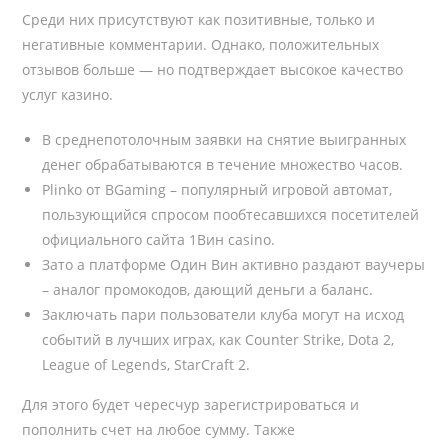
Среди них присутствуют как позитивные, только и
негативные комментарии. Однако, положительных
отзывов больше — но подтверждает высокое качество
услуг казино.
В среднепотолочным заявки на снятие выигранных
денег обрабатываются в течение множество часов.
Plinko от BGaming – популярный игровой автомат,
пользующийся спросом пообтесавшихся посетителей
официального сайта 1Вин casino.
Зато а платформе Один Вин активно раздают ваучеры
– аналог промокодов, дающий деньги а баланс.
Заключать пари пользователи клуба могут на исход
событий в лучших играх, как Counter Strike, Dota 2,
League of Legends, StarCraft 2.
Для этого будет чересчур зарегистрироваться и
пополнить счет на любое сумму. Также