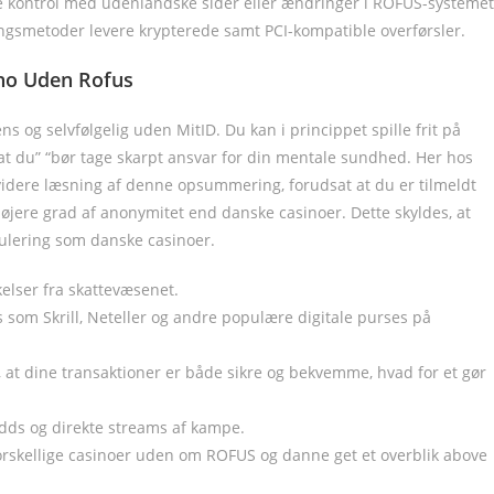
ere kontrol med udenlandske sider eller ændringer i ROFUS-systemet
ingsmetoder levere krypterede samt PCI-kompatible overførsler.
ino Uden Rofus
s og selvfølgelig uden MitID. Du kan i princippet spille frit på
 du” “bør tage skarpt ansvar for din mentale sundhed. Her hos
 videre læsning af denne opsummering, forudsat at du er tilmeldt
øjere grad af anonymitet end danske casinoer. Dette skyldes, at
gulering som danske casinoer.
elser fra skattevæsenet.
 som Skrill, Neteller og andre populære digitale purses på
 at dine transaktioner er både sikre og bekvemme, hvad for et gør
odds og direkte streams af kampe.
rskellige casinoer uden om ROFUS og danne get et overblik above