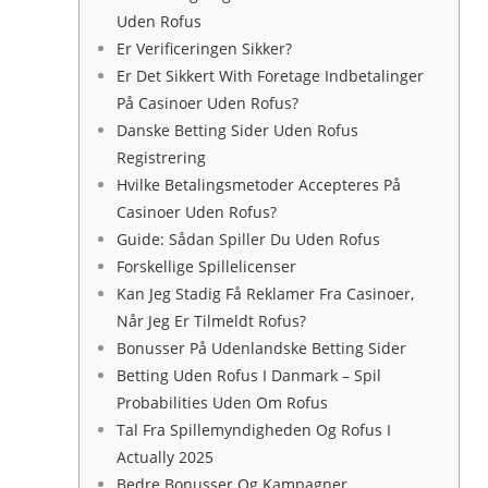
Uden Rofus
Er Verificeringen Sikker?
Er Det Sikkert With Foretage Indbetalinger
På Casinoer Uden Rofus?
Danske Betting Sider Uden Rofus
Registrering
Hvilke Betalingsmetoder Accepteres På
Casinoer Uden Rofus?
Guide: Sådan Spiller Du Uden Rofus
Forskellige Spillelicenser
Kan Jeg Stadig Få Reklamer Fra Casinoer,
Når Jeg Er Tilmeldt Rofus?
Bonusser På Udenlandske Betting Sider
Betting Uden Rofus I Danmark – Spil
Probabilities Uden Om Rofus
Tal Fra Spillemyndigheden Og Rofus I
Actually 2025
Bedre Bonusser Og Kampagner