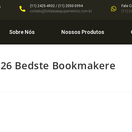
(11) 2425-4932 / (11) 2050-5994
Fale 
a
contato@fortalezaequipamentos.com.br
(11) 2
Sobre Nós
Nossos Produtos
026 Bedste Bookmakere