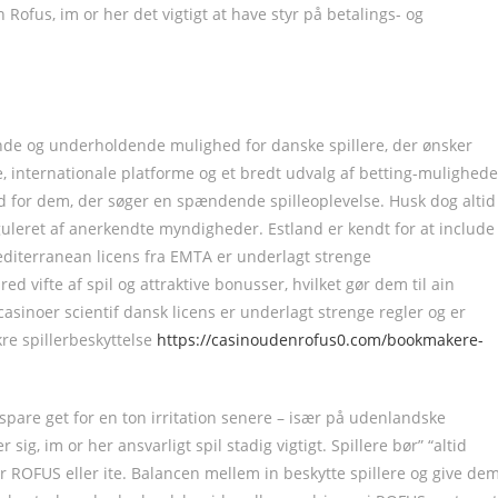
Rofus, im or her det vigtigt at have styr på betalings- og
e og underholdende mulighed for danske spillere, der ønsker
, internationale platforme og et bredt udvalg af betting-mulighede
d for dem, der søger en spændende spilleoplevelse. Husk dog altid
eguleret af anerkendte myndigheder. Estland er kendt for at include
mediterranean licens fra EMTA er underlagt strenge
ed vifte af spil og attraktive bonusser, hvilket gør dem til ain
asinoer scientif dansk licens er underlagt strenge regler og er
re spillerbeskyttelse
https://casinoudenrofus0.com/bookmakere-
pare get for en ton irritation senere – især på udenlandske
, im or her ansvarligt spil stadig vigtigt. Spillere bør” “altid
 ROFUS eller ite. Balancen mellem in beskytte spillere og give de