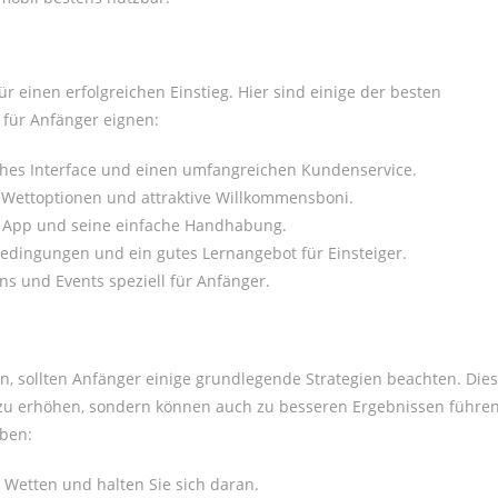
ür einen erfolgreichen Einstieg. Hier sind einige der besten
 für Anfänger eignen:
ches Interface und einen umfangreichen Kundenservice.
 Wettoptionen und attraktive Willkommensboni.
e App und seine einfache Handhabung.
dingungen und ein gutes Lernangebot für Einsteiger.
s und Events speziell für Anfänger.
n, sollten Anfänger einige grundlegende Strategien beachten. Die
 zu erhöhen, sondern können auch zu besseren Ergebnissen führen
aben:
e Wetten und halten Sie sich daran.