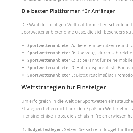
Die besten Plattformen für Anfänger
Die Wahl der richtigen Wettplattform ist entscheidend f
Sportwettenanbieter ohne Oase, die sich besonders gut
Sportwettenanbieter A:
Bietet ein benutzerfreundli
Sportwettenanbieter B:
Überzeugt durch zahlreiche
Sportwettenanbieter C:
Ist bekannt für seine mobil
Sportwettenanbieter D:
Hat transparenteste Bonusbe
Sportwettenanbieter E:
Bietet regelmäßige Promotion
Wettstrategien für Einsteiger
Um erfolgreich in die Welt der Sportwetten einzutauche
Strategien helfen nicht nur, den Spaß am Wetterlebnis
Hier sind einige Tipps, die sich als hilfreich erwiesen h
Budget festlegen:
Setzen Sie sich ein Budget für Ihr