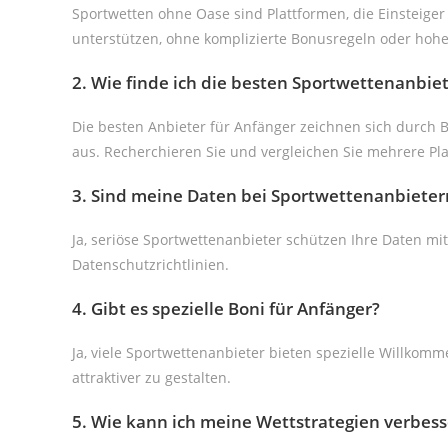
Sportwetten ohne Oase sind Plattformen, die Einsteige
unterstützen, ohne komplizierte Bonusregeln oder hohe
2. Wie finde ich die besten Sportwettenanbiet
Die besten Anbieter für Anfänger zeichnen sich durch 
aus. Recherchieren Sie und vergleichen Sie mehrere Pl
3. Sind meine Daten bei Sportwettenanbieter
Ja, seriöse Sportwettenanbieter schützen Ihre Daten m
Datenschutzrichtlinien.
4. Gibt es spezielle Boni für Anfänger?
Ja, viele Sportwettenanbieter bieten spezielle Willko
attraktiver zu gestalten.
5. Wie kann ich meine Wettstrategien verbes