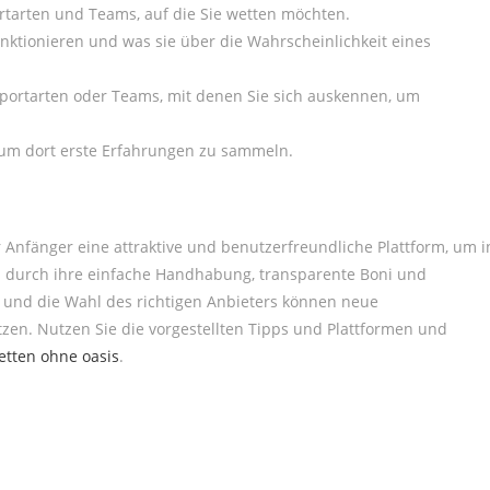
rtarten und Teams, auf die Sie wetten möchten.
nktionieren und was sie über die Wahrscheinlichkeit eines
portarten oder Teams, mit denen Sie sich auskennen, um
 um dort erste Erfahrungen zu sammeln.
 Anfänger eine attraktive und benutzerfreundliche Plattform, um i
n durch ihre einfache Handhabung, transparente Boni und
 und die Wahl des richtigen Anbieters können neue
zen. Nutzen Sie die vorgestellten Tipps und Plattformen und
etten ohne oasis
.