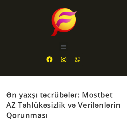
Ən yaxşı təcrübələr: Mostbet
AZ Təhlükəsizlik və Verilənlərin
Qorunması