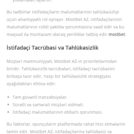
Bu tədbirlər istifadəçilərin məlumatlarının təhlükəsizliyi
üçün əhəmiyyətli rol oynayır. Mostbet AZ, istifadəçilərinin
məlumatlarının ciddi şəkildə qorunmasına vaad edir və bu
məqsəd ilə müntəzəm olaraq yeniliklər tətbiq edir
mostbet
.
İstifadəçi Təcrübəsi və Təhlükəsizlik
Müştəri məmnuniyyəti, Mostbet AZ-ın prioritetlərindən
biridir. Təhlükəsizlik təcrübələri, istifadəçi təcrübəsini
birbaşa təsir edir. Yaxşı bir təhlükəsizlik strategiyası
aşağıdakıları ehtiva edir:
Tam güvənli tranzaksiyalar.
Sürətli və səmərəli müştəri xidməti.
İstifadəçi məlumatlarının etibarlı qorunması.
Bu faktorlar, oyunçuların platformada rahat hiss etmələrini
təmin edir. Mostbet AZ, istifadəçilərinə təhlükəsiz və