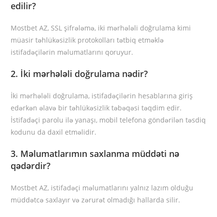
edilir?
Mostbet AZ, SSL şifrələmə, iki mərhələli doğrulama kimi
müasir təhlükəsizlik protokolları tətbiq etməklə
istifadəçilərin məlumatlarını qoruyur.
2. İki mərhələli doğrulama nədir?
İki mərhələli doğrulama, istifadəçilərin hesablarına giriş
edərkən əlavə bir təhlükəsizlik təbəqəsi təqdim edir.
İstifadəçi parolu ilə yanaşı, mobil telefona göndərilən təsdiq
kodunu da daxil etməlidir.
3. Məlumatlarımın saxlanma müddəti nə
qədərdir?
Mostbet AZ, istifadəçi məlumatlarını yalnız lazım olduğu
müddətcə saxlayır və zərurət olmadığı hallarda silir.