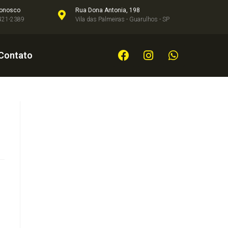
Conosco
Rua Dona Antonia, 198
421-2389
Vila das Palmeiras - Guarulhos - SP
Contato