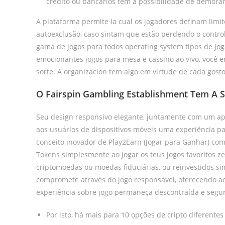
crédito ou bancários tem a possibilidade de demorar
A plataforma permite la cual os jogadores definam limi
autoexclusão, caso sintam que estão perdendo o control
gama de jogos para todos operating system tipos de jog
emocionantes jogos para mesa e cassino ao vivo, você en
sorte. A organizacion tem algo em virtude de cada gost
O Fairspin Gambling Establishment Tem A S
Seu design responsivo elegante, juntamente com um apl
aos usuários de dispositivos móveis uma experiência par
conceito inovador de Play2Earn (Jogar para Ganhar) com
Tokens simplesmente ao jogar os teus jogos favoritos z
criptomoedas ou moedas fiduciárias, ou reinvestidos si
compromete através do jogo responsável, oferecendo ao
experiência sobre jogo permaneça descontraída e segur
Por isto, há mais para 10 opções de cripto diferent