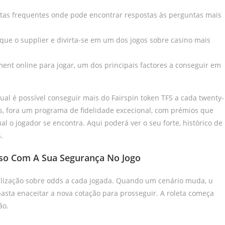
tas frequentes onde pode encontrar respostas às perguntas mais
 que o supplier e divirta-se em um dos jogos sobre casino mais
ent online para jogar, um dos principais factores a conseguir em
l é possível conseguir mais do Fairspin token TFS a cada twenty-
, fora um programa de fidelidade excecional, com prémios que
o jogador se encontra. Aqui poderá ver o seu forte, histórico de
.
so Com A Sua Segurança No Jogo
ualização sobre odds a cada jogada. Quando um cenário muda, u
asta enaceitar a nova cotação para prosseguir. A roleta começa
ão.