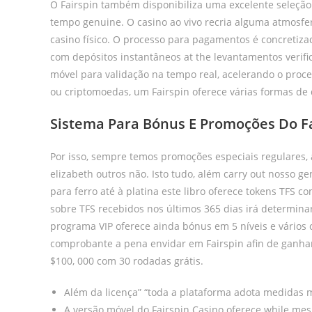
O Fairspin também disponibiliza uma excelente seleção 
tempo genuine. O casino ao vivo recria alguma atmosfe
casino físico. O processo para pagamentos é concretiz
com depósitos instantâneos at the levantamentos verif
móvel para validação na tempo real, acelerando o proce
ou criptomoedas, um Fairspin oferece várias formas de
Sistema Para Bónus E Promoções Do Fa
Por isso, sempre temos promoções especiais regulares,
elizabeth outros não. Isto tudo, além carry out nosso g
para ferro até à platina este libro oferece tokens TFS
sobre TFS recebidos nos últimos 365 dias irá determina
programa VIP oferece ainda bónus em 5 níveis e vários 
comprobante a pena envidar em Fairspin afin de ganha
$100, 000 com 30 rodadas grátis.
Além da licença” “toda a plataforma adota medidas m
A versão móvel do Fairspin Casino oferece while mes