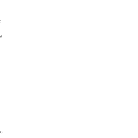
e
he
mo