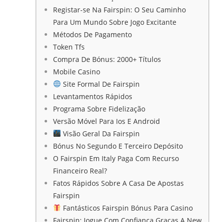
Registar-se Na Fairspin: O Seu Caminho
Para Um Mundo Sobre Jogo Excitante
Métodos De Pagamento
Token Tfs
Compra De Bónus: 2000+ Títulos
Mobile Casino
Site Formal De Fairspin
Levantamentos Rápidos
Programa Sobre Fidelização
Versão Móvel Para Ios E Android
Visão Geral Da Fairspin
Bónus No Segundo E Terceiro Depósito
O Fairspin Em Italy Paga Com Recurso
Financeiro Real?
Fatos Rápidos Sobre A Casa De Apostas
Fairspin
Fantásticos Fairspin Bónus Para Casino
Fairspin: Jogue Com Confiança Graças A New