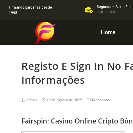
Segunda – Sexta Feir
Firmando parcerias desde
08h - 17h30
1998
Home
Registo E Sign In No F
Informações ️
admin
18 de agosto de 2025
Monobrand
Fairspin: Casino Online Cripto Bón