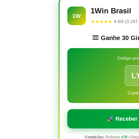
1Win Brasil
1W
★★★★★
4.6/5 (3.247
Ganhe 30 Gir
Código pro
L
Copie
Receber 
Condições:
Rollover
x70
• Depó