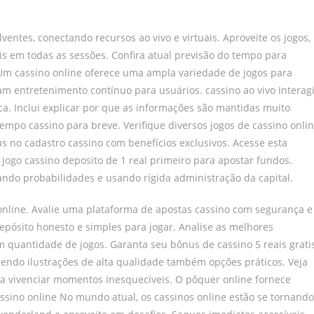
ntes, conectando recursos ao vivo e virtuais. Aproveite os jogos,
is em todas as sessões. Confira atual previsão do tempo para
m cassino online oferece uma ampla variedade de jogos para
am entretenimento contínuo para usuários. cassino ao vivo Interag
ca. Inclui explicar por que as informações são mantidas muito
mpo cassino para breve. Verifique diversos jogos de cassino onli
us no cadastro cassino com benefícios exclusivos. Acesse esta
jogo cassino deposito de 1 real primeiro para apostar fundos.
ndo probabilidades e usando rígida administração da capital.
s online. Avalie uma plataforma de apostas cassino com segurança e
depósito honesto e simples para jogar. Analise as melhores
 quantidade de jogos. Garanta seu bônus de cassino 5 reais grati
cendo ilustrações de alta qualidade também opções práticos. Veja
fica vivenciar momentos inesquecíveis. O pôquer online fornece
ssino online No mundo atual, os cassinos online estão se tornando