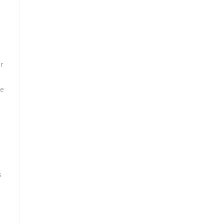
ir
ne
s