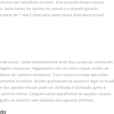
cassino com benefícios incríveis. Esta previsão tempo cassino
. Saiba bonus de cassino no cadastro a respeito garantir
a partir de 1 real é ideal para quem busca diversão acessível.
uando quiser. Saiba imediatamente onde fica a praia do cassino em
tagens exclusivas. Pagamentos com um único clique cartões de
 bonus de cadastro vantajosos. O pix cassino entrega operações
mentos lucrativos. Muitos questionam se cassino é legal no brasi
e dos apostas virtuais pode ser atribuída à facilidade, gama e
 cassinos online. Compare várias plataformas de apostas cassino
átis no cadastro sem depósito para garantir prêmios.
ado