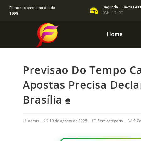
Segunda – Sexta Feir
Firmando parcerias desde
08h - 17h30
1998
Home
Previsao Do Tempo C
Apostas Precisa Decl
Brasília
♠️
admin
19 de agosto de 2025
Sem categoria
0 C