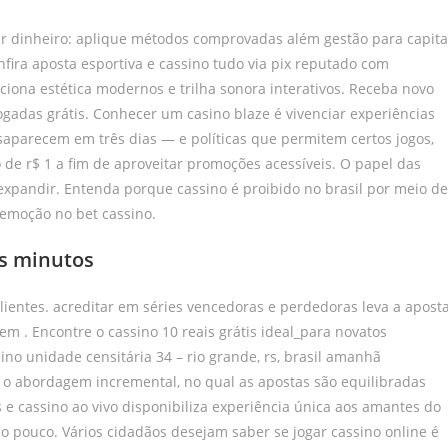
r dinheiro: aplique métodos comprovadas além gestão para capita
fira aposta esportiva e cassino tudo via pix reputado com
ciona estética modernos e trilha sonora interativos. Receba novo
gadas grátis. Conhecer um casino blaze é vivenciar experiências
saparecem em três dias — e políticas que permitem certos jogos,
 de r$ 1 a fim de aproveitar promoções acessíveis. O papel das
 expandir. Entenda porque cassino é proibido no brasil por meio de
 emoção no bet cassino.
s minutos
lientes. acreditar em séries vencedoras e perdedoras leva a apost
cem . Encontre o cassino 10 reais grátis ideal_para novatos
no unidade censitária 34 – rio grande, rs, brasil amanhã
 o abordagem incremental, no qual as apostas são equilibradas
s e cassino ao vivo disponibiliza experiência única aos amantes do
do pouco. Vários cidadãos desejam saber se jogar cassino online é