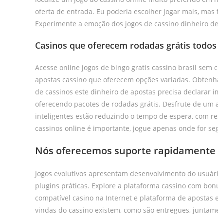
oferta de entrada. Eu poderia escolher jogar mais, mas
Experimente a emoção dos jogos de cassino dinheiro de 
Casinos que oferecem rodadas grátis todos 
Acesse online jogos de bingo gratis cassino brasil sem 
apostas cassino que oferecem opções variadas. Obtenh
de cassinos este dinheiro de apostas precisa declarar 
oferecendo pacotes de rodadas grátis. Desfrute de um 
inteligentes estão reduzindo o tempo de espera, com re
cassinos online é importante, jogue apenas onde for se
Nós oferecemos suporte rapidamente 
Jogos evolutivos apresentam desenvolvimento do usuári
plugins práticas. Explore a plataforma cassino com bo
compatível casino na Internet e plataforma de apostas e
vindas do cassino existem, como são entregues, juntame