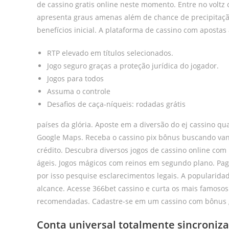
de cassino gratis online neste momento. Entre no voltz 
apresenta graus amenas além de chance de precipitação
benefícios inicial. A plataforma de cassino com apostas 
RTP elevado em títulos selecionados.
Jogo seguro graças a proteção jurídica do jogador.
Jogos para todos
Assuma o controle
Desafios de caça-níqueis: rodadas grátis
países da glória. Aposte em a diversão do ej cassino q
Google Maps. Receba o cassino pix bônus buscando van
crédito. Descubra diversos jogos de cassino online com
ágeis. Jogos mágicos com reinos em segundo plano. Paga
por isso pesquise esclarecimentos legais. A popularidad
alcance. Acesse 366bet cassino e curta os mais famosos
recomendadas. Cadastre-se em um cassino com bônus gr
Conta universal totalmente sincroniz