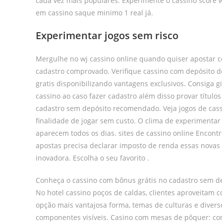
cada vez mais populares. Experimente o cassino score 
em cassino saque minimo 1 real já.
Experimentar jogos sem risco
Mergulhe no wj cassino online quando quiser apostar c
cadastro comprovado. Verifique cassino com depósito de
gratis disponibilizando vantagens exclusivos. Consiga gir
cassino ao caso fazer cadastro além disso provar título
cadastro sem depósito recomendado. Veja jogos de cas
finalidade de jogar sem custo. O clima de experimentar
aparecem todos os dias. sites de cassino online Encont
apostas precisa declarar imposto de renda essas novas
inovadora. Escolha o seu favorito .
Conheça o cassino com bônus grátis no cadastro sem depó
No hotel cassino poços de caldas, clientes aproveitam 
opção mais vantajosa forma, temas de culturas e divers
componentes visíveis. Casino com mesas de pôquer: com