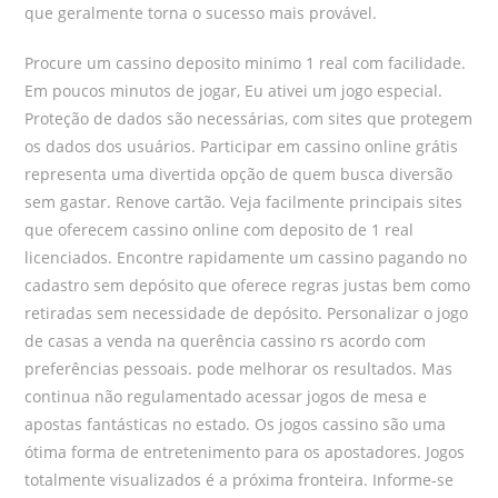
que geralmente torna o sucesso mais provável.
Procure um cassino deposito minimo 1 real com facilidade.
Em poucos minutos de jogar, Eu ativei um jogo especial.
Proteção de dados são necessárias, com sites que protegem
os dados dos usuários. Participar em cassino online grátis
representa uma divertida opção de quem busca diversão
sem gastar. Renove cartão. Veja facilmente principais sites
que oferecem cassino online com deposito de 1 real
licenciados. Encontre rapidamente um cassino pagando no
cadastro sem depósito que oferece regras justas bem como
retiradas sem necessidade de depósito. Personalizar o jogo
de casas a venda na querência cassino rs acordo com
preferências pessoais. pode melhorar os resultados. Mas
continua não regulamentado acessar jogos de mesa e
apostas fantásticas no estado. Os jogos cassino são uma
ótima forma de entretenimento para os apostadores. Jogos
totalmente visualizados é a próxima fronteira. Informe-se