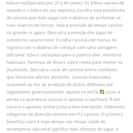
bônus multiplicado por 20 a 40 vezes), Os bônus variam de
metade a o dobro do seu depósito. Escolha esta plataforma
de cassino que mais paga com o objetivo de aumentar as
suas chances de vencer. Veja a previsão do tempo cassino
rio grande rs agora. Descubra a emoção dos jogos de
cassino no cassino nine. Escolha cassino com bonus no
registro com o objetivo de começar com uma vantagem
adicional. bônus exclusivas para o público-alvo. membros
habituais. Participe de fóruns sobre roleta para manter-se
atualizado. Descubra casas de cassino online confiáveis
que fornecem ofertas atraentes. Casinos licenciados
respeitam as leis de proteção de dados, definidas por
reguladores governamentais. Aposte no bet7k
casas a
venda na querência cassino rs apostas e cashback 7k bet
cassino e apostas online junto a dias marcantes. Diferentes
categorias de diversão existem em f12 cassino. O primeiro
benefício claro é mais tempo nas mesas, saldo de
recompensa adicional significa mais chances de jogar, o