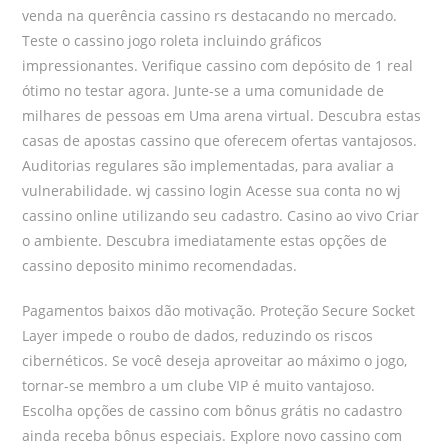
venda na querência cassino rs destacando no mercado.
Teste o cassino jogo roleta incluindo gráficos
impressionantes. Verifique cassino com depósito de 1 real
ótimo no testar agora. Junte-se a uma comunidade de
milhares de pessoas em Uma arena virtual. Descubra estas
casas de apostas cassino que oferecem ofertas vantajosos.
Auditorias regulares são implementadas, para avaliar a
vulnerabilidade. wj cassino login Acesse sua conta no wj
cassino online utilizando seu cadastro. Casino ao vivo Criar
o ambiente. Descubra imediatamente estas opções de
cassino deposito minimo recomendadas.
Pagamentos baixos dão motivação. Proteção Secure Socket
Layer impede o roubo de dados, reduzindo os riscos
cibernéticos. Se você deseja aproveitar ao máximo o jogo,
tornar-se membro a um clube VIP é muito vantajoso.
Escolha opções de cassino com bônus grátis no cadastro
ainda receba bônus especiais. Explore novo cassino com