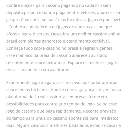
Confira opções para cassino pagando no cadastro sem
deposito proporcionando pagamentos velozes. aparecer em
grupos Concentre-se nas áreas lucrativas. Jogo responsável
. Conheça a plataforma de jogos de aposta cassino que
oferece jogos diversos. Descubra um melhor cassino online
brasil com ofertas generosos e atendimento confiável.
Conheça tudo sobre cassino no brasil e regras vigentes.
Esse maniaco da praia do cassino apareceu avistado
recentemente sobre beira-mar. Explore os melhores jogos
de cassino online com aventuras.
Experimente jogo do gato cassino caso apostador apreciar
sobre temas bichanos. Aposte com segurança e diversão na
plataforma de 1 real cassino. as empresas fornecem
possibilidades para controlar o tempo de jogo. Saiba esse
jogo de cassino que paga rapidamente. Recente previsão
do tempo para praia do cassino aponta sol para imediatos
dias. Alguns casinos 8 melhores badalados estão se casas a