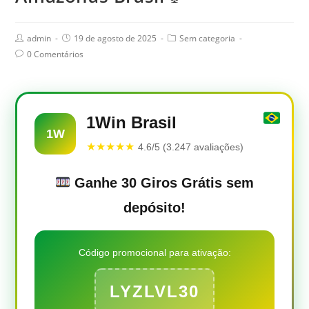
admin
19 de agosto de 2025
Sem categoria
0 Comentários
1Win Brasil
1W
★★★★★
4.6/5 (3.247 avaliações)
Ganhe 30 Giros Grátis sem
depósito!
Código promocional para ativação:
LYZLVL30