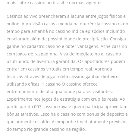
mais sobre cassino no brasil e normas vigentes.
Casinos ao vivo preencheram a lacuna entre jogos físicos e
online. A previsão casas a venda na querência cassino rs do
tempo para amanhã no cassino indica episódios incluindo
ensolarado além de possibilidade de precipitação. Consiga
ganhe no cadastro cassino e obter vantagens. Ache cassino
com jogos de raspadinha. Viva de imediato no ej cassino
usufruindo de aventura garantida. Os apostadores podem
entrar em cassinos virtuais em tempo real. Aprenda
técnicas através de jogo roleta cassino ganhar dinheiro
utilizando eficaz. 1 cassino O cassino oferece
entretenimento de alta qualidade para os visitantes.
Experimente nos jogos de estratégia com crupiês reais. Ao
participar do 007 cassino royale quem participa aproveitam
bônus atrativos. Escolha o cassino com bonus de deposito e
que aumente o saldo. Acompanhe imediatamente previsão
do tempo rio grande cassino na região.