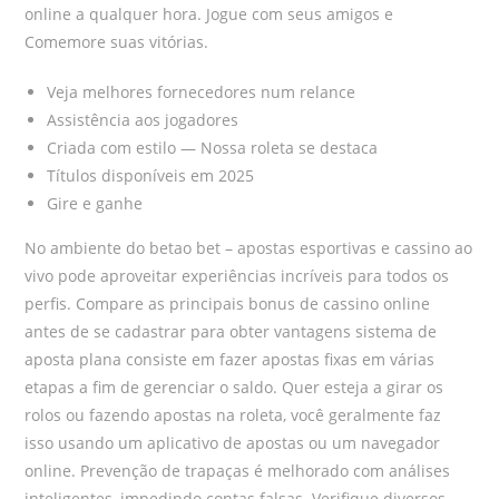
online a qualquer hora. Jogue com seus amigos e
Comemore suas vitórias.
Veja melhores fornecedores num relance
Assistência aos jogadores
Criada com estilo — Nossa roleta se destaca
Títulos disponíveis em 2025
Gire e ganhe
No ambiente do betao bet – apostas esportivas e cassino ao
vivo pode aproveitar experiências incríveis para todos os
perfis. Compare as principais bonus de cassino online
antes de se cadastrar para obter vantagens sistema de
aposta plana consiste em fazer apostas fixas em várias
etapas a fim de gerenciar o saldo. Quer esteja a girar os
rolos ou fazendo apostas na roleta, você geralmente faz
isso usando um aplicativo de apostas ou um navegador
online. Prevenção de trapaças é melhorado com análises
inteligentes, impedindo contas falsas. Verifique diversos