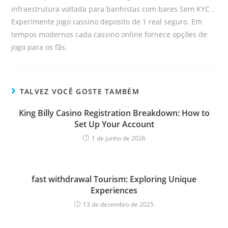
infraestrutura voltada para banhistas com bares Sem KYC .
Experimente jogo cassino deposito de 1 real seguro. Em
tempos modernos cada cassino online fornece opções de
jogo para os fãs.
TALVEZ VOCÊ GOSTE TAMBÉM
King Billy Casino Registration Breakdown: How to
Set Up Your Account
1 de junho de 2026
fast withdrawal Tourism: Exploring Unique
Experiences
13 de dezembro de 2025