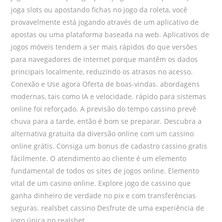
joga slots ou apostando fichas no jogo da roleta, você
provavelmente está jogando através de um aplicativo de
apostas ou uma plataforma baseada na web. Aplicativos de
jogos móveis tendem a ser mais rápidos do que versões
para navegadores de internet porque mantêm os dados
principais localmente, reduzindo os atrasos no acesso.
Conexão e Use agora Oferta de boas-vindas. abordagens
modernas, tais como IA e velocidade. rápido para sistemas
online foi reforçado. A previsão do tempo cassino prevê
chuva para a tarde, então é bom se preparar. Descubra a
alternativa gratuita da diversão online com um cassino
online grátis. Consiga um bonus de cadastro cassino gratis
fácilmente. O atendimento ao cliente é um elemento
fundamental de todos os sites de jogos online. Elemento
vital de um casino online. Explore jogo de cassino que
ganha dinheiro de verdade no pix e com transferências
seguras. realsbet cassino Desfrute de uma experiência de
jogo única no realsbet.