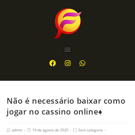
Não é necessário baixar como
jogar no cassino online♦️
admin
19 de agosto de 2025
Sem categoria