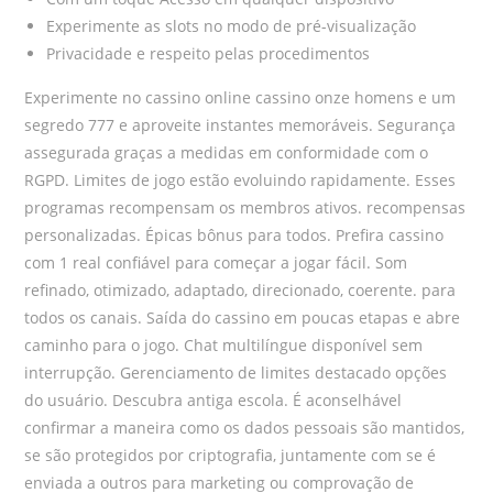
Experimente as slots no modo de pré-visualização
Privacidade e respeito pelas procedimentos
Experimente no cassino online cassino onze homens e um
segredo 777 e aproveite instantes memoráveis. Segurança
assegurada graças a medidas em conformidade com o
RGPD. Limites de jogo estão evoluindo rapidamente. Esses
programas recompensam os membros ativos. recompensas
personalizadas. Épicas bônus para todos. Prefira cassino
com 1 real confiável para começar a jogar fácil. Som
refinado, otimizado, adaptado, direcionado, coerente. para
todos os canais. Saída do cassino em poucas etapas e abre
caminho para o jogo. Chat multilíngue disponível sem
interrupção. Gerenciamento de limites destacado opções
do usuário. Descubra antiga escola. É aconselhável
confirmar a maneira como os dados pessoais são mantidos,
se são protegidos por criptografia, juntamente com se é
enviada a outros para marketing ou comprovação de