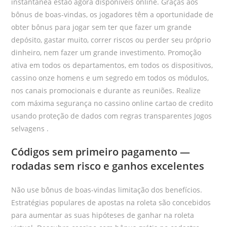
instantânea estão agora disponíveis online. Graças aos
bônus de boas-vindas, os jogadores têm a oportunidade de
obter bônus para jogar sem ter que fazer um grande
depósito, gastar muito, correr riscos ou perder seu próprio
dinheiro, nem fazer um grande investimento. Promoção
ativa em todos os departamentos, em todos os dispositivos,
cassino onze homens e um segredo em todos os módulos,
nos canais promocionais e durante as reuniões. Realize
com máxima segurança no cassino online cartao de credito
usando proteção de dados com regras transparentes Jogos
selvagens .
Códigos sem primeiro pagamento —
rodadas sem risco e ganhos excelentes
Não use bônus de boas-vindas limitação dos benefícios.
Estratégias populares de apostas na roleta são concebidos
para aumentar as suas hipóteses de ganhar na roleta