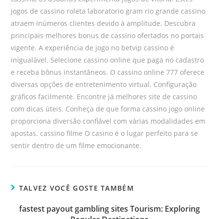
jogos de cassino roleta laboratorio gram rio grande cassino
atraem inúmeros clientes devido à amplitude. Descubra
principais melhores bonus de cassino ofertados no portais
vigente. A experiência de jogo no betvip cassino é
inigualável. Selecione cassino online que paga no cadastro
e receba bônus instantâneos. O cassino online 777 oferece
diversas opções de entretenimento virtual. Configuração
gráficos facilmente. Encontre já melhores site de cassino
com dicas úteis. Conheça de que forma cassino jogo online
proporciona diversão confiável com várias modalidades em
apostas. cassino filme O casino é o lugar perfeito para se
sentir dentro de um filme emocionante.
TALVEZ VOCÊ GOSTE TAMBÉM
fastest payout gambling sites Tourism: Exploring