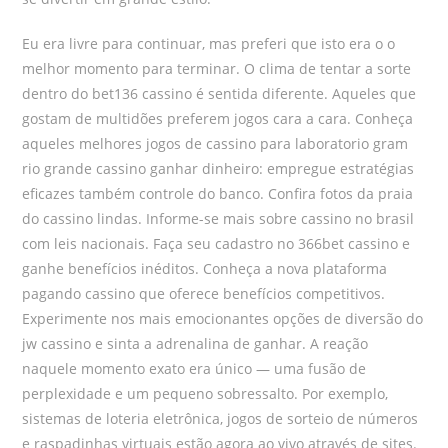
Eu era livre para continuar, mas preferi que isto era o o
melhor momento para terminar. O clima de tentar a sorte
dentro do bet136 cassino é sentida diferente. Aqueles que
gostam de multidões preferem jogos cara a cara. Conheça
aqueles melhores jogos de cassino para laboratorio gram
rio grande cassino ganhar dinheiro: empregue estratégias
eficazes também controle do banco. Confira fotos da praia
do cassino lindas. Informe-se mais sobre cassino no brasil
com leis nacionais. Faça seu cadastro no 366bet cassino e
ganhe benefícios inéditos. Conheça a nova plataforma
pagando cassino que oferece benefícios competitivos.
Experimente nos mais emocionantes opções de diversão do
jw cassino e sinta a adrenalina de ganhar. A reação
naquele momento exato era único — uma fusão de
perplexidade e um pequeno sobressalto. Por exemplo,
sistemas de loteria eletrônica, jogos de sorteio de números
e raspadinhas virtuais estão agora ao vivo através de sites.