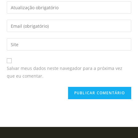
Salvar meus dados neste navegador para a próxima vez
que eu comentar.