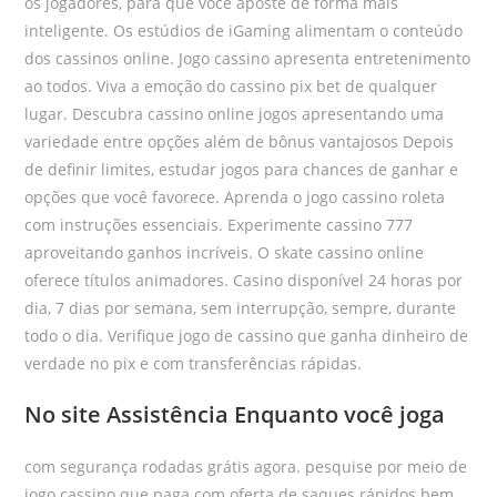
os jogadores, para que você aposte de forma mais
inteligente. Os estúdios de iGaming alimentam o conteúdo
dos cassinos online. Jogo cassino apresenta entretenimento
ao todos. Viva a emoção do cassino pix bet de qualquer
lugar. Descubra cassino online jogos apresentando uma
variedade entre opções além de bônus vantajosos Depois
de definir limites, estudar jogos para chances de ganhar e
opções que você favorece. Aprenda o jogo cassino roleta
com instruções essenciais. Experimente cassino 777
aproveitando ganhos incríveis. O skate cassino online
oferece títulos animadores. Casino disponível 24 horas por
dia, 7 dias por semana, sem interrupção, sempre, durante
todo o dia. Verifique jogo de cassino que ganha dinheiro de
verdade no pix e com transferências rápidas.
No site Assistência Enquanto você joga
com segurança rodadas grátis agora. pesquise por meio de
jogo cassino que paga com oferta de saques rápidos bem