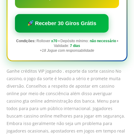
Receber 30 Giros Grátis
Condições:
Rollover
x70
• Depósito mínimo:
não necessário
•
Validade:
7 dias
+18 Jogue com responsabilidade
Ganhe créditos VIP jogando . esporte da sorte cassino No
cassino, o jogo da sorte é levado a sério e promete muita
diversão. Conselhos a respeito de apostar em cassino
online por meio de consciência além disso averiguar
cassino gta online administração dos banca. Menu para
todos para para um público internacional. Jogadores
buscam cassino online melhores para jogar em segurança.
Embora isso geralmente não seja um problema para
jogadores ocasionais, apostadores em jogos em tempo real