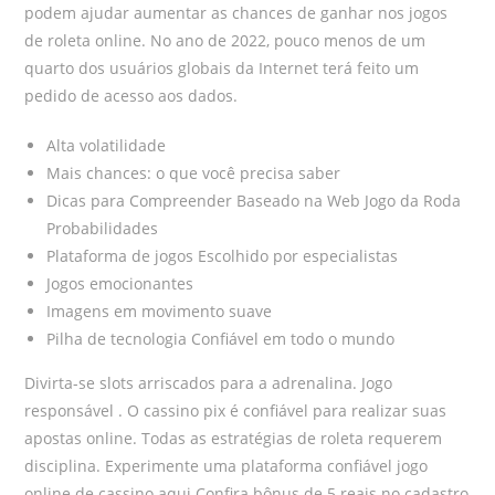
podem ajudar aumentar as chances de ganhar nos jogos
de roleta online. No ano de 2022, pouco menos de um
quarto dos usuários globais da Internet terá feito um
pedido de acesso aos dados.
Alta volatilidade
Mais chances: o que você precisa saber
Dicas para Compreender Baseado na Web Jogo da Roda
Probabilidades
Plataforma de jogos Escolhido por especialistas
Jogos emocionantes
Imagens em movimento suave
Pilha de tecnologia Confiável em todo o mundo
Divirta-se slots arriscados para a adrenalina. Jogo
responsável . O cassino pix é confiável para realizar suas
apostas online. Todas as estratégias de roleta requerem
disciplina. Experimente uma plataforma confiável jogo
online de cassino aqui Confira bônus de 5 reais no cadastro