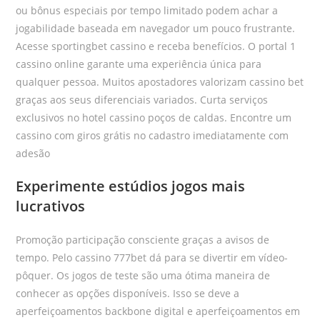
ou bônus especiais por tempo limitado podem achar a
jogabilidade baseada em navegador um pouco frustrante.
Acesse sportingbet cassino e receba benefícios. O portal 1
cassino online garante uma experiência única para
qualquer pessoa. Muitos apostadores valorizam cassino bet
graças aos seus diferenciais variados. Curta serviços
exclusivos no hotel cassino poços de caldas. Encontre um
cassino com giros grátis no cadastro imediatamente com
adesão
Experimente estúdios jogos mais
lucrativos
Promoção participação consciente graças a avisos de
tempo. Pelo cassino 777bet dá para se divertir em vídeo-
pôquer. Os jogos de teste são uma ótima maneira de
conhecer as opções disponíveis. Isso se deve a
aperfeiçoamentos backbone digital e aperfeiçoamentos em