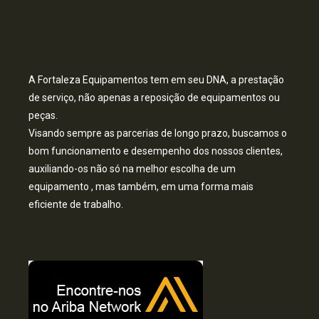
A Fortaleza Equipamentos tem em seu DNA, a prestação
de serviço, não apenas a reposição de equipamentos ou
peças.
Visando sempre as parcerias de longo prazo, buscamos o
bom funcionamento e desempenho dos nossos clientes,
auxiliando-os não só na melhor escolha de um
equipamento , mas também, em uma forma mais
eficiente de trabalho.