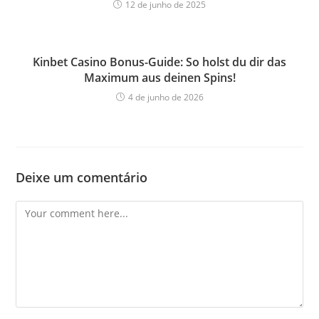
12 de junho de 2025
Kinbet Casino Bonus-Guide: So holst du dir das
Maximum aus deinen Spins!
4 de junho de 2026
Deixe um comentário