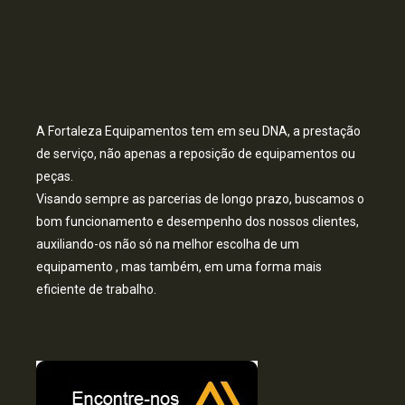
A Fortaleza Equipamentos tem em seu DNA, a prestação
de serviço, não apenas a reposição de equipamentos ou
peças.
Visando sempre as parcerias de longo prazo, buscamos o
bom funcionamento e desempenho dos nossos clientes,
auxiliando-os não só na melhor escolha de um
equipamento , mas também, em uma forma mais
eficiente de trabalho.