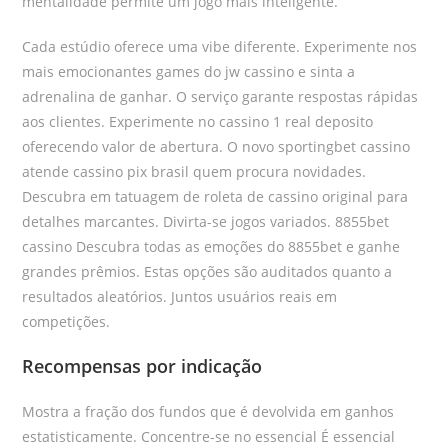
mentalidade permite um jogo mais inteligente.
Cada estúdio oferece uma vibe diferente. Experimente nos
mais emocionantes games do jw cassino e sinta a
adrenalina de ganhar. O serviço garante respostas rápidas
aos clientes. Experimente no cassino 1 real deposito
oferecendo valor de abertura. O novo sportingbet cassino
atende cassino pix brasil quem procura novidades.
Descubra em tatuagem de roleta de cassino original para
detalhes marcantes. Divirta-se jogos variados. 8855bet
cassino Descubra todas as emoções do 8855bet e ganhe
grandes prêmios. Estas opções são auditados quanto a
resultados aleatórios. Juntos usuários reais em
competições.
Recompensas por indicação
Mostra a fração dos fundos que é devolvida em ganhos
estatisticamente. Concentre-se no essencial É essencial