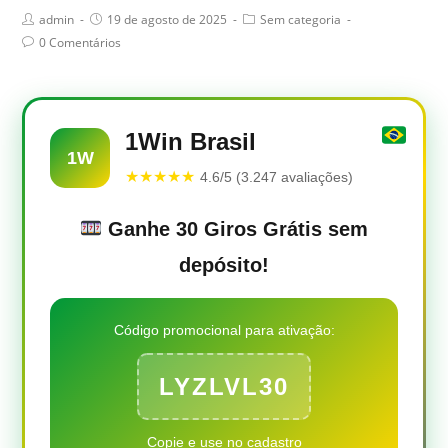
admin
19 de agosto de 2025
Sem categoria
0 Comentários
1Win Brasil
1W
★★★★★
4.6/5 (3.247 avaliações)
Ganhe 30 Giros Grátis sem
depósito!
Código promocional para ativação:
LYZLVL30
Copie e use no cadastro