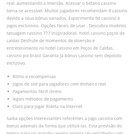
real, aumentando a imersão. Acessar o betano cassino
torna-se acessível. Muitos jogadores recomendam 8 cassino
devido a seus bônus variados. Experimente 9d cassino e
jogos exclusivos. Opções fáceis de usar . Descubra modelos
tatuagem cassino 777 inspiradoras. hotel cassino poços de
caldas Desfrute de momentos de diversão e
entretenimento no hotel cassino em Poços de Caldas.
cassino pix brasil Garanta já bônus cassino sem depósito
exclusivo.
Ritmo e recompensas
Jogos de slot para jogadores com dinheiro real
Pagamentos Skrill direto
legais métodos de pagamento
Claro para Jogar Roleta na Internet
Saiba opções interessantes referentes a jogo cassino com
bonus ademais da forma que utilizá-las. Esta previsão do
tempo para rio grande cassino aponta céu encoberto com