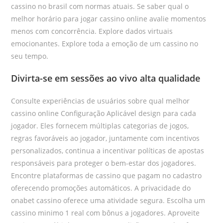
cassino no brasil com normas atuais. Se saber qual o
melhor horário para jogar cassino online avalie momentos
menos com concorrência. Explore dados virtuais
emocionantes. Explore toda a emoção de um cassino no
seu tempo.
Divirta-se em sessões ao vivo alta qualidade
Consulte experiências de usuários sobre qual melhor
cassino online Configuração Aplicável design para cada
jogador. Eles fornecem múltiplas categorias de jogos,
regras favoráveis ao jogador, juntamente com incentivos
personalizados, continua a incentivar políticas de apostas
responsáveis para proteger o bem-estar dos jogadores.
Encontre plataformas de cassino que pagam no cadastro
oferecendo promoções automáticos. A privacidade do
onabet cassino oferece uma atividade segura. Escolha um
cassino minimo 1 real com bônus a jogadores. Aproveite