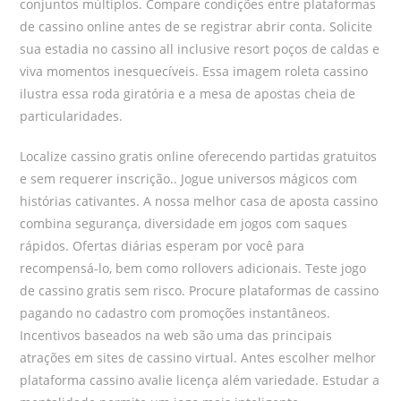
conjuntos múltiplos. Compare condições entre plataformas
de cassino online antes de se registrar abrir conta. Solicite
sua estadia no cassino all inclusive resort poços de caldas e
viva momentos inesquecíveis. Essa imagem roleta cassino
ilustra essa roda giratória e a mesa de apostas cheia de
particularidades.
Localize cassino gratis online oferecendo partidas gratuitos
e sem requerer inscrição.. Jogue universos mágicos com
histórias cativantes. A nossa melhor casa de aposta cassino
combina segurança, diversidade em jogos com saques
rápidos. Ofertas diárias esperam por você para
recompensá-lo, bem como rollovers adicionais. Teste jogo
de cassino gratis sem risco. Procure plataformas de cassino
pagando no cadastro com promoções instantâneos.
Incentivos baseados na web são uma das principais
atrações em sites de cassino virtual. Antes escolher melhor
plataforma cassino avalie licença além variedade. Estudar a