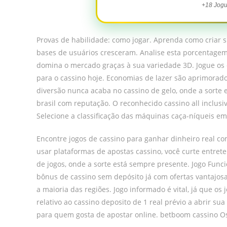
+18 Jogu
Provas de habilidade: como jogar. Aprenda como criar si
bases de usuários cresceram. Analise esta porcentagem d
domina o mercado graças à sua variedade 3D. Jogue os
para o cassino hoje. Economias de lazer são aprimorados
diversão nunca acaba no cassino de gelo, onde a sorte
brasil com reputação. O reconhecido cassino all inclusi
Selecione a classificação das máquinas caça-níqueis em
Encontre jogos de cassino para ganhar dinheiro real com
usar plataformas de apostas cassino, você curte entrete
de jogos, onde a sorte está sempre presente. Jogo Func
bônus de cassino sem depósito já com ofertas vantajosa
a maioria das regiões. Jogo informado é vital, já que os
relativo ao cassino deposito de 1 real prévio a abrir s
para quem gosta de apostar online. betboom cassino Os