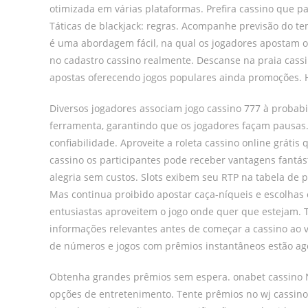
otimizada em várias plataformas. Prefira cassino que p
Táticas de blackjack: regras. Acompanhe previsão do te
é uma abordagem fácil, na qual os jogadores apostam 
no cadastro cassino realmente. Descanse na praia cassin
apostas oferecendo jogos populares ainda promoções. He
Diversos jogadores associam jogo cassino 777 à proba
ferramenta, garantindo que os jogadores façam pausas
confiabilidade. Aproveite a roleta cassino online grátis
cassino os participantes pode receber vantagens fantás
alegria sem custos. Slots exibem seu RTP na tabela de 
Mas continua proibido apostar caça-níqueis e escolhas 
entusiastas aproveitem o jogo onde quer que estejam. To
informações relevantes antes de começar a cassino ao vi
de números e jogos com prêmios instantâneos estão ago
Obtenha grandes prêmios sem espera. onabet cassino 
opções de entretenimento. Tente prêmios no wj cassino