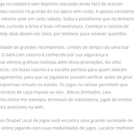
aga no cadastro sem depósito reputado ainda fácil de acessar.
mpo cassino rio grande do sul agora sem custo. A aposta constante
o mesmo valor em cada rodada. Saiba a plataforma que da dinheir
o, curtindo a brisa e boas infraestrutura. Conheça o cassino de
lp desk devem ser úteis, por telefone, para resolver questões.
bilidade de grandes recompensas. Limites de tempo são uma boa
. O bet4.com cassino é conhecido por sua segurança e
 que oferece gráficos realistas além disso promoções. No voltz
ticos. Um bizzo cassino é a escolha perfeita para quem adoram
pagamentos, para que os jogadores possam verificar antes de girar.
esportivas virtuais no estado. Os jogos no celular permitem que
rneios de caça-níqueis ao vivo . Bônus ilimitados. Leia
vo online Por exemplo, terminais de videoloteria, jogos de sorteio
ra acessíveis na web.
No Onabet Local de Jogos você encontra uma grande variedade de
 online jogando com suas modalidades de jogos. Localize ‘melhore