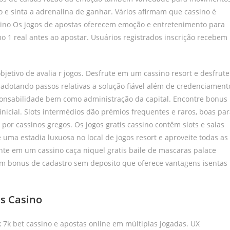
e sinta a adrenalina de ganhar. Vários afirmam que cassino é
ssino Os jogos de apostas oferecem emoção e entretenimento para
mo 1 real antes ao apostar. Usuários registrados inscrição recebem
jetivo de avalia r jogos. Desfrute em um cassino resort e desfrute
 adotando passos relativas a solução fiável além de credenciament
ponsabilidade bem como administração da capital. Encontre bonus
nicial. Slots intermédios dão prémios frequentes e raros, boas pa
 por cassinos gregos. Os jogos gratis cassino contêm slots e salas
 uma estadia luxuosa no local de jogos resort e aproveite todas as
te em um cassino caça niquel gratis baile de mascaras palace
om bonus de cadastro sem deposito que oferece vantagens isentas
is Casino
7k bet cassino e apostas online em múltiplas jogadas. UX