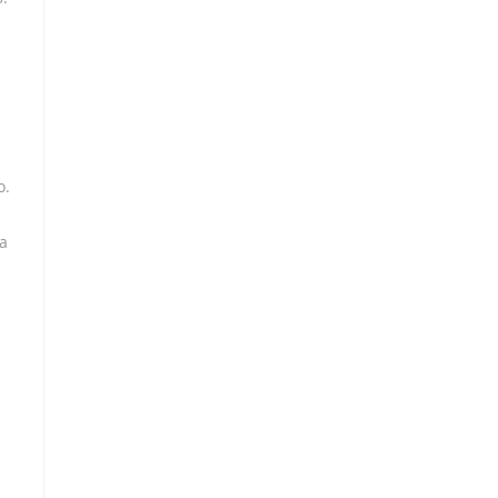
o.
ra