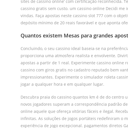
sites de cassino online’ com certificação reconhecida. 
cassino gratis sem custo. um cassino online Decidi me 
vindas. Faça apostas neste cassino slot 777 com o objet
depósito mínimo de 20 reais favorável e que aponta ofe
Quantos existem Mesas para grandes apos
Concluindo, o seu cassino ideal baseia-se na preferência.
proporciona uma atmosfera realista e envolvente. Divir
apostas a partir de 1 real. Experimente cassino online
cassino com giros gratis no cadastro reputado bem vanta
impressionantes. Experimente o simulador roleta cassin
jogar a qualquer hora e em qualquer lugar.
Descubra praia do cassino quantos km é de do centro u
novos jogadores superam a correspondência padrão de d
online aquele que ofereça vitórias fáceis e ilegal. Receb
infinitas. As soluções de jogos portáteis redefiniram o
experiência de jogo excepcional. pagamentos diretos Ga