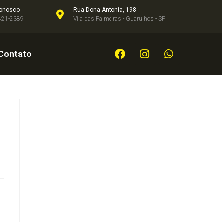
Conosco
Rua Dona Antonia, 198
421-2389
Vila das Palmeiras - Guarulhos - SP
Contato
H