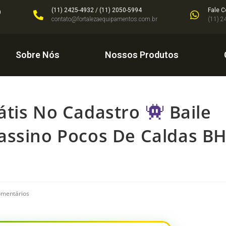
(11) 2425-4932 / (11) 2050-5994
Fale 
a
contato@fortalezaequipamentos.com.br
(11) 2
Sobre Nós
Nossos Produtos
átis No Cadastro
Baile
assino Pocos De Caldas B
omentários