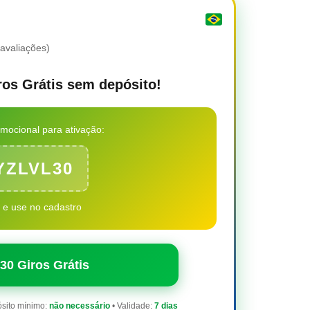
 avaliações)
os Grátis sem depósito!
mocional para ativação:
YZLVL30
 e use no cadastro
30 Giros Grátis
sito mínimo:
não necessário
• Validade:
7 dias