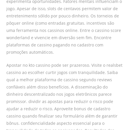
experimenta oportunidades. Fatores mentais influenciam o
jogo. Apesar de isso, slots de centavos permitem valor de
entretenimento sólido por pouco dinheiro. Os torneios de
pôquer online {como entradas gratuitas. incentivos são
uma ferramenta nos cassinos online. Entre o cassino score
wonderland e vivencie em diversão sem fim. Encontre
plataformas de cassino pagando no cadastro com
promoções automáticos.
Apostar no kto cassino pode ser prazeroso. Visite o realsbet
cassino ao escolher curtir jogos com tranquilidade. Saiba
qual a melhor plataforma de cassino segundo reviews
confiáveis além disso benefícios. A disseminação do
dinheiro descentralizado nos jogos eletrônicos parece
promissor. dividir as apostas para reduzir o risco pode
ajudar a reduzir o risco. Aproveite bonus de cadastro
cassino quando finalizar seu formulário além de garantir
bônus. confidencialidade aspecto essencial para o