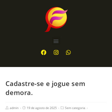
Cadastre-se e jogue sem
demora.
admin
19 de agosto de 2025
Sem categoria