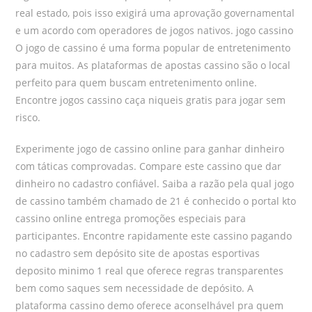
real estado, pois isso exigirá uma aprovação governamental
e um acordo com operadores de jogos nativos. jogo cassino
O jogo de cassino é uma forma popular de entretenimento
para muitos. As plataformas de apostas cassino são o local
perfeito para quem buscam entretenimento online.
Encontre jogos cassino caça niqueis gratis para jogar sem
risco.
Experimente jogo de cassino online para ganhar dinheiro
com táticas comprovadas. Compare este cassino que dar
dinheiro no cadastro confiável. Saiba a razão pela qual jogo
de cassino também chamado de 21 é conhecido o portal kto
cassino online entrega promoções especiais para
participantes. Encontre rapidamente este cassino pagando
no cadastro sem depósito site de apostas esportivas
deposito minimo 1 real que oferece regras transparentes
bem como saques sem necessidade de depósito. A
plataforma cassino demo oferece aconselhável pra quem