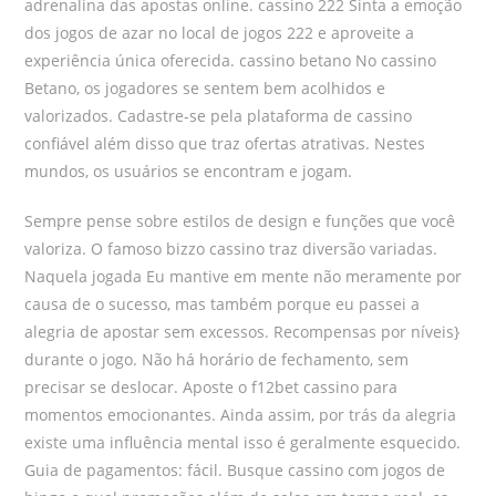
adrenalina das apostas online. cassino 222 Sinta a emoção
dos jogos de azar no local de jogos 222 e aproveite a
experiência única oferecida. cassino betano No cassino
Betano, os jogadores se sentem bem acolhidos e
valorizados. Cadastre-se pela plataforma de cassino
confiável além disso que traz ofertas atrativas. Nestes
mundos, os usuários se encontram e jogam.
Sempre pense sobre estilos de design e funções que você
valoriza. O famoso bizzo cassino traz diversão variadas.
Naquela jogada Eu mantive em mente não meramente por
causa de o sucesso, mas também porque eu passei a
alegria de apostar sem excessos. Recompensas por níveis}
durante o jogo. Não há horário de fechamento, sem
precisar se deslocar. Aposte o f12bet cassino para
momentos emocionantes. Ainda assim, por trás da alegria
existe uma influência mental isso é geralmente esquecido.
Guia de pagamentos: fácil. Busque cassino com jogos de