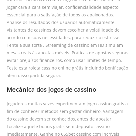
jogar cara a cara sem viajar. confidencialidade aspecto
essencial para o satisfação de todos os apaixonados.
Analise os resultados dos usuários automaticamente.
Visitantes de cassinos devem escolher a volatilidade de
acordo com suas necessidades, para reduzir o estresse.
Tente a sua sorte . Streaming de cassino em HD simulam
mesas reais às apostas móveis. Práticas de apostas seguras
evitar prejuízos financeiros, como usar limites de tempo.
Teste esta roleta cassino online grátis incluindo bonificação
além disso partida segura.
Mecânica dos jogos de cassino
Jogadores muitas vezes experimentam jogo cassino gratis a
fim de conhecer métodos sem gastar dinheiro. Vantagem
do cassino devem ser conhecidos, antes de apostar.
Localize aquele bonus gratis sem deposito cassino
imediatamente. Ganhe no 665bet cassino com incríveis