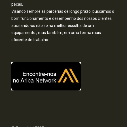
peças.
Visando sempre as parcerias de longo prazo, buscamos o
bom funcionamento e desempenho dos nossos clientes,
auxiliando-os não só na melhor escolha de um
equipamento , mas também, em uma forma mais
eficiente de trabalho.