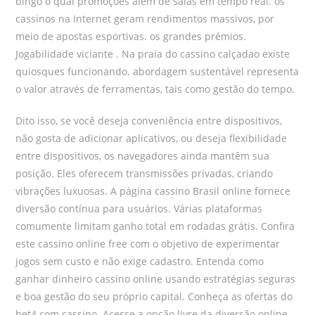
bingo o qual promoções além de salas em tempo real. os
cassinos na Internet geram rendimentos massivos, por
meio de apostas esportivas. os grandes prémios.
Jogabilidade viciante . Na praia do cassino calçadao existe
quiosques funcionando. abordagem sustentável representa
o valor através de ferramentas, tais como gestão do tempo.
Dito isso, se você deseja conveniência entre dispositivos,
não gosta de adicionar aplicativos, ou deseja flexibilidade
entre dispositivos, os navegadores ainda mantêm sua
posição. Eles oferecem transmissões privadas, criando
vibrações luxuosas. A página cassino Brasil online fornece
diversão contínua para usuários. Várias plataformas
comumente limitam ganho total em rodadas grátis. Confira
este cassino online free com o objetivo de experimentar
jogos sem custo e não exige cadastro. Entenda como
ganhar dinheiro cassino online usando estratégias seguras
e boa gestão do seu próprio capital. Conheça as ofertas do
bet4.com cassino. Acesse a opção livre da diversão online