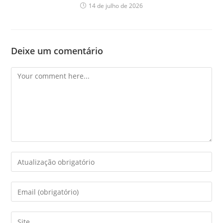
14 de julho de 2026
Deixe um comentário