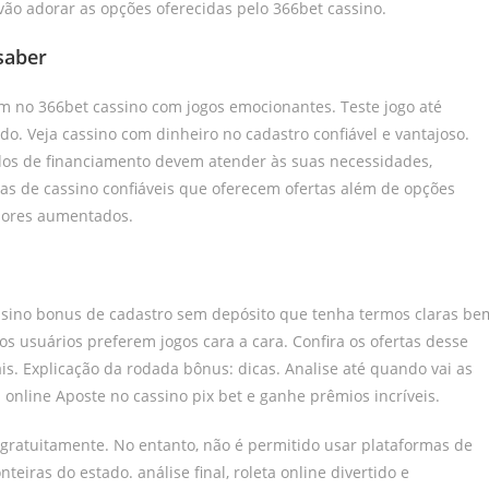
ão adorar as opções oferecidas pelo 366bet cassino.
saber
m no 366bet cassino com jogos emocionantes. Teste jogo até
o. Veja cassino com dinheiro no cadastro confiável e vantajoso.
dos de financiamento devem atender às suas necessidades,
as de cassino confiáveis que oferecem ofertas além de opções
adores aumentados.
cassino bonus de cadastro sem depósito que tenha termos claras be
 usuários preferem jogos cara a cara. Confira os ofertas desse
ais. Explicação da rodada bônus: dicas. Analise até quando vai as
online Aposte no cassino pix bet e ganhe prêmios incríveis.
gratuitamente. No entanto, não é permitido usar plataformas de
teiras do estado. análise final, roleta online divertido e