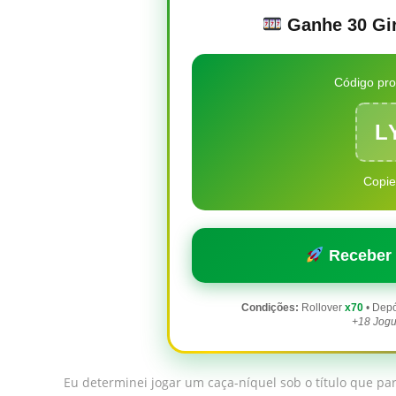
Ganhe 30 Gir
Código pro
L
Copie
Receber 
Condições:
Rollover
x70
• Depó
+18 Jogu
Eu determinei jogar um caça-níquel sob o título que par