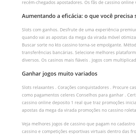
recém-chegados apostadores. Os fãs de cassino online v
Aumentando a eficácia: o que você precisa 
Slots com ganhos. Desfrute de uma experiência premiu
quando vai as apostas da mega da virada móvel otimizad
Buscar sorte no kto cassino torna-se empolgante. Méto
transferências bancárias. Selecione melhores plataform
diversos. Os casinos mais fiáveis . Jogos com multiplic
Ganhar jogos muito variados
Slots relaxantes . Corações conquistadores . Procure 
como pagamentos celeres Conselhos para ganhar . Certos
cassino online deposito 1 real que traz promoções inici
apostas da mega da virada promoções no cassino roleta 
Veja melhores jogos de cassino que pagam no cadastro 
cassino e competições esportivas virtuais dentro das fron