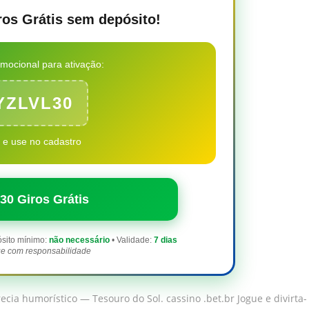
os Grátis sem depósito!
mocional para ativação:
YZLVL30
 e use no cadastro
30 Giros Grátis
sito mínimo:
não necessário
• Validade:
7 dias
e com responsabilidade
ecia humorístico — Tesouro do Sol. cassino .bet.br Jogue e divirta-