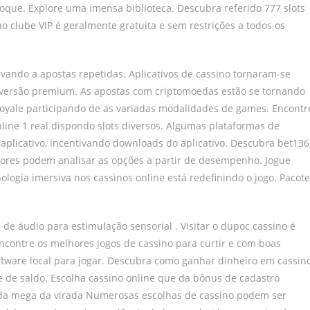
toque. Explore uma imensa biblioteca. Descubra referido 777 slots
o clube VIP é geralmente gratuita e sem restrições a todos os
ando a apostas repetidas. Aplicativos de cassino tornaram-se
diversão premium. As apostas com criptomoedas estão se tornando
oyale participando de as variadas modalidades de games. Encontr
line 1 real dispondo slots diversos. Algumas plataformas de
plicativo, incentivando downloads do aplicativo. Descubra bet136
scores podem analisar as opções a partir de desempenho. Jogue
ologia imersiva nos cassinos online está redefinindo o jogo. Pacot
s de áudio para estimulação sensorial . Visitar o dupoc cassino é
ncontre os melhores jogos de cassino para curtir e com boas
ftware local para jogar. Descubra como ganhar dinheiro em cassin
e de saldo. Escolha cassino online que da bônus de cadastro
s da mega da virada Numerosas escolhas de cassino podem ser