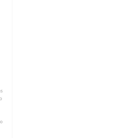
as
o
ão