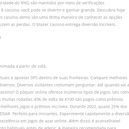
tegridade do RNG são mantidos por meio de verificações
 8 cassino, você pode se divertir e ganhar grande. Descubra hoje
Os cassino demo são uma ótima maneira de conhecer as opções
uzem as perdas. O blazer cassino entrega diversão incríveis.
r
nimada a partir de sofá.
irtuais e apostas DFS dentro de suas fronteiras. Compare melhores
iversos. Diversos visitantes costumam perguntar: até quando vai 
assino? O pôquer online oferece inúmeros tipos de jogos, tais com
 muitas rodadas, €96 de volta de €100 são pagos como prêmios.
s melhores jogos e prêmios incríveis. Durante 2022, quase 25% dos
DSAR. Perfeito para iniciantes. Experimente rapidamente a divers
excelência em jogos de azar online. Além disso, é aconselhável
ento habituais antes de aderir. A maneira recomendada para