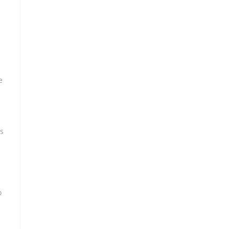
e
es
o