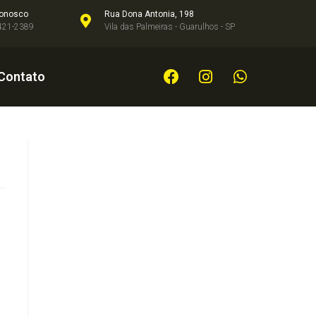
Conosco
Rua Dona Antonia, 198
421-2389
Vila das Palmeiras - Guarulhos - SP
Contato