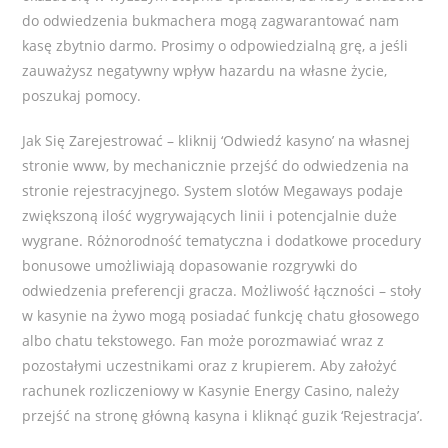
do odwiedzenia bukmachera mogą zagwarantować nam
kasę zbytnio darmo. Prosimy o odpowiedzialną grę, a jeśli
zauważysz negatywny wpływ hazardu na własne życie,
poszukaj pomocy.
Jak Się Zarejestrować – kliknij ‘Odwiedź kasyno’ na własnej
stronie www, by mechanicznie przejść do odwiedzenia na
stronie rejestracyjnego. System slotów Megaways podaje
zwiększoną ilość wygrywających linii i potencjalnie duże
wygrane. Różnorodność tematyczna i dodatkowe procedury
bonusowe umożliwiają dopasowanie rozgrywki do
odwiedzenia preferencji gracza. Możliwość łączności – stoły
w kasynie na żywo mogą posiadać funkcję chatu głosowego
albo chatu tekstowego. Fan może porozmawiać wraz z
pozostałymi uczestnikami oraz z krupierem. Aby założyć
rachunek rozliczeniowy w Kasynie Energy Casino, należy
przejść na stronę główną kasyna i kliknąć guzik ‘Rejestracja’.