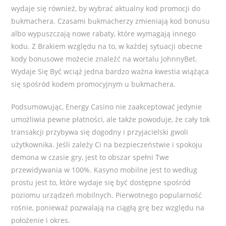
wydaje się również, by wybrać aktualny kod promocji do
bukmachera. Czasami bukmacherzy zmieniają kod bonusu
albo wypuszczają nowe rabaty, które wymagają innego
kodu. Z Brakiem względu na to, w każdej sytuacji obecne
kody bonusowe możecie znaleźć na wortalu JohnnyBet.
Wydaje Się Być wciąż jedna bardzo ważna kwestia wiążąca
się spośród kodem promocyjnym u bukmachera.
Podsumowując, Energy Casino nie zaakceptować jedynie
umożliwia pewne płatności, ale także powoduje, że cały tok
transakcji przybywa się dogodny i przyjacielski gwoli
użytkownika. Jeśli zależy Ci na bezpieczeństwie i spokoju
demona w czasie gry, jest to obszar spełni Twe
przewidywania w 100%. Kasyno mobilne jest to według
prostu jest to, które wydaje się być dostępne spośród
poziomu urządzeń mobilnych. Pierwotnego popularność
rośnie, ponieważ pozwalają na ciągłą grę bez względu na
położenie i okres.