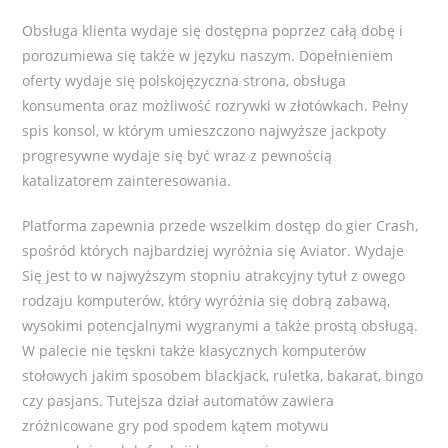
Obsługa klienta wydaje się dostępna poprzez całą dobę i
porozumiewa się także w języku naszym. Dopełnieniem
oferty wydaje się polskojęzyczna strona, obsługa
konsumenta oraz możliwość rozrywki w złotówkach. Pełny
spis konsol, w którym umieszczono najwyższe jackpoty
progresywne wydaje się być wraz z pewnością
katalizatorem zainteresowania.
Platforma zapewnia przede wszelkim dostęp do gier Crash,
spośród których najbardziej wyróżnia się Aviator. Wydaje
Się jest to w najwyższym stopniu atrakcyjny tytuł z owego
rodzaju komputerów, który wyróżnia się dobrą zabawą,
wysokimi potencjalnymi wygranymi a także prostą obsługą.
W palecie nie tęskni także klasycznych komputerów
stołowych jakim sposobem blackjack, ruletka, bakarat, bingo
czy pasjans. Tutejsza dział automatów zawiera
zróżnicowane gry pod spodem kątem motywu