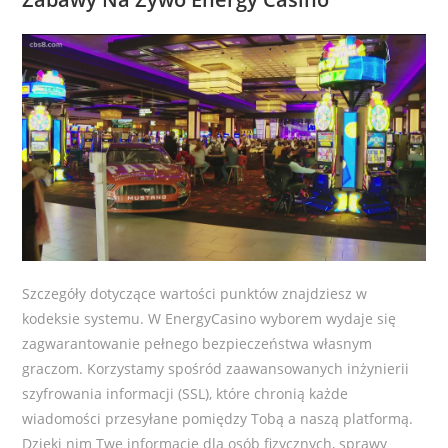
Szczegóły dotyczące wartości punktów znajdziesz w
kodeksie systemu. W EnergyCasino wyborem wydaje się
zagwarantowanie pełnego bezpieczeństwa własnym
graczom. Korzystamy spośród zaawansowanych inżynierii
szyfrowania informacji (SSL), które chronią każde
wiadomości przesyłane pomiędzy Tobą a naszą platformą.
Dzięki nim Twe informacje dla osób fizycznych, sprawy