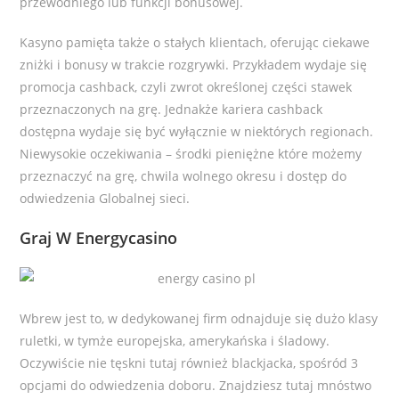
przewodniego lub funkcji bonusowej.
Kasyno pamięta także o stałych klientach, oferując ciekawe
zniżki i bonusy w trakcie rozgrywki. Przykładem wydaje się
promocja cashback, czyli zwrot określonej części stawek
przeznaczonych na grę. Jednakże kariera cashback
dostępna wydaje się być wyłącznie w niektórych regionach.
Niewysokie oczekiwania – środki pieniężne które możemy
przeznaczyć na grę, chwila wolnego okresu i dostęp do
odwiedzenia Globalnej sieci.
Graj W Energycasino
Wbrew jest to, w dedykowanej firm odnajduje się dużo klasy
ruletki, w tymże europejska, amerykańska i śladowy.
Oczywiście nie tęskni tutaj również blackjacka, spośród 3
opcjami do odwiedzenia doboru. Znajdziesz tutaj mnóstwo