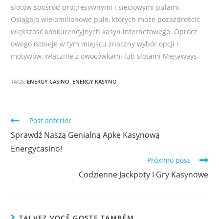
slotów spośród progresywnymi i sieciowymi pulami.
Osiągają wielomilionowe pule, których może pozazdrościć
większość konkurencyjnych kasyn internetowego. Oprócz
owego istnieje w tym miejscu znaczny wybór opcji i
motywów, włącznie z owocówkami lub slotami Megaways.
TAGS:
ENERGY CASINO
,
ENERGY KASYNO
Post anterior
Sprawdź Naszą Genialną Apkę Kasynową
Energycasino!
Próximo post
Codzienne Jackpoty I Gry Kasynowe
TALVEZ VOCÊ GOSTE TAMBÉM