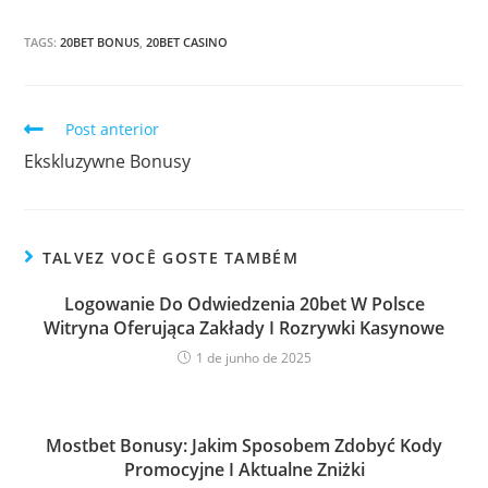
TAGS:
20BET BONUS
,
20BET CASINO
Post anterior
Ekskluzywne Bonusy
TALVEZ VOCÊ GOSTE TAMBÉM
Logowanie Do Odwiedzenia 20bet W Polsce
Witryna Oferująca Zakłady I Rozrywki Kasynowe
1 de junho de 2025
Mostbet Bonusy: Jakim Sposobem Zdobyć Kody
Promocyjne I Aktualne Zniżki