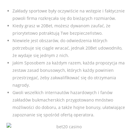
Zakłady sportowe były oczywiście na wstępie i faktycznie
powoli firma rozkręcała się do bieżących rozmiarów.
Kiedy grasz w 20Bet, możesz dywanom zaufać, że
priorytetowo potraktują Twe bezpieczeństwo.
Niewiele jest obszarów, do odwiedzenia których
potrzebuje się ciągle wracać, jednak 20Bet udowodniło,
że wydaje się jednym z nich.
Jakim Sposobem za każdym razem, każda propozycja ma
zestaw zasad bonusowych, których każdy powinien
przestrzegać, żeby zakwalifikować się do otrzymania
nagrody.
Gwoli wszelkich internautów hazardowych i fanów
zakładów bukmacherskich przygotowano mnóstwo
możliwości do doboru, a także hojne bonusy, ułatwiające
zapoznanie się spośród ofertą operatora.