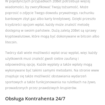
W pojedynczych przypadkach 20Bet potrzebuje więcej
wiadomości, by zweryfikować Twoją tożsamość. Może
poprosić o zdjęcie Twego dowodu prywatnego, rachunku
bankowym zbyt gaz albo karty kredytowej. Dzięki przeszło
trzydzieści opcjom wpłat, każdy może znaleźć metodę
dostępną w swoim państwie. Dużą zaletą 20Bet są sprawy
kryptowalutowe, które mogą być dokonywane w bitcoin albo
litecoin.
Twórcy dali wiele możliwości wpłat oraz wypłat, więc każdy
użytkownik musi znaleźć gwoli siebie zaufaną i
odpowiednią opcję. Każde wypłaty a także wpłaty mogą
wykonywane być takimi samymi metodami. Na stronie www
znajduje się także możliwość obstawiania wydarzeń
sportowych a także funkcjonowania na ruletkach na żywo,
prowadzonych przez prawdziwych krupierów.
Obsługa Kontrahenta 24/7