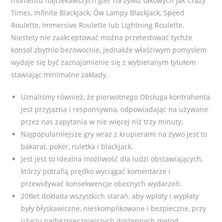
momentu najciekawszych gier na żywo, takowych jak Crazy
Times, Infinite Blackjack, Ów Lampy Blackjack, Speed
Roulette, Immersive Roulette lub Lightning Roulette.
Niestety nie zaakceptować można przetestować tychże
konsol zbytnio bezowocnie, jednakże właściwym pomysłem
wydaje się być zaznajomienie się z wybieranym tytułem
stawiając minimalne zakłady.
Uznaliśmy również, że pierwotnego Obsługa kontrahenta
jest przyjazna i responsywna, odpowiadając na używane
przez nas zapytania w nie więcej niż trzy minuty.
Najpopularniejsze gry wraz z krupierami na żywo jest to
bakarat, poker, ruletka i blackjack.
Jest jest to idealna możliwość dla ludzi obstawiających,
którzy potrafią prędko wyciągać komentarze i
przewidywać konsekwencje obecnych wydarzeń.
20Bet dokłada wszystkich starań, aby wpłaty i wypłaty
były błyskawiczne, nieskomplikowane i bezpieczne, przy
użyciu najbezpieczniejszych dostępnych metod.