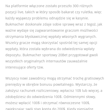
Na platformie włączone zostało przeszło 300 różnych
pozycji live, takich w który sposób bakarat czy ruletka, więc
każdy wyjąwszy problemu odnajdzie się w kasynie.
Bukmacher doskonale zdaje sobie sprawę wraz z tegoż, jak
ważne wydaje się zagwarantowanie graczom możliwości
otrzymania błyskawicznej wypłaty własnych wygranych.
Wszelcy gracze mogą skorzystać spośród tej samej opcji
wypłaty, która została wybrana do odwiedzenia wpłaty
depozytu. Bukmacher sportowy 20Bet przygotował gwoli
wszystkich oryginalnych internautów zauważalnie
interesujące oferty tzw.
Wszyscy nowi zawodnicy mogą otrzymać trochę gratisowych
pieniędzy w obrębie bonusu powitalnego. Wystarczy, że
założysz rachunek rozliczeniowy, wpłacisz 10$ lub więcej, a
zdobędziesz do odwiedzenia 100$. Odmiennymi słowy,
możesz wpłacić 100$ i otrzymać równoczesne 100$,
zwiększając swój stan konta do 200$. Kiedy pieniądze