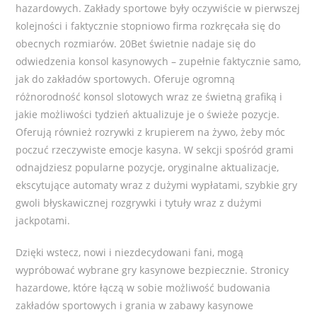
hazardowych. Zakłady sportowe były oczywiście w pierwszej
kolejności i faktycznie stopniowo firma rozkręcała się do
obecnych rozmiarów. 20Bet świetnie nadaje się do
odwiedzenia konsol kasynowych – zupełnie faktycznie samo,
jak do zakładów sportowych. Oferuje ogromną
różnorodność konsol slotowych wraz ze świetną grafiką i
jakie możliwości tydzień aktualizuje je o świeże pozycje.
Oferują również rozrywki z krupierem na żywo, żeby móc
poczuć rzeczywiste emocje kasyna. W sekcji spośród grami
odnajdziesz popularne pozycje, oryginalne aktualizacje,
ekscytujące automaty wraz z dużymi wypłatami, szybkie gry
gwoli błyskawicznej rozgrywki i tytuły wraz z dużymi
jackpotami.
Dzięki wstecz, nowi i niezdecydowani fani, mogą
wypróbować wybrane gry kasynowe bezpiecznie. Stronicy
hazardowe, które łączą w sobie możliwość budowania
zakładów sportowych i grania w zabawy kasynowe