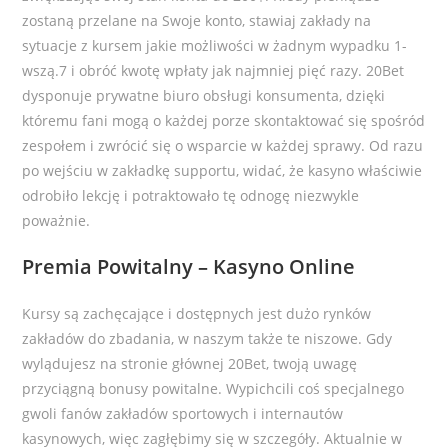
zostaną przelane na Swoje konto, stawiaj zakłady na
sytuacje z kursem jakie możliwości w żadnym wypadku 1-
wszą.7 i obróć kwotę wpłaty jak najmniej pięć razy. 20Bet
dysponuje prywatne biuro obsługi konsumenta, dzięki
któremu fani mogą o każdej porze skontaktować się spośród
zespołem i zwrócić się o wsparcie w każdej sprawy. Od razu
po wejściu w zakładkę supportu, widać, że kasyno właściwie
odrobiło lekcję i potraktowało tę odnogę niezwykle
poważnie.
Premia Powitalny – Kasyno Online
Kursy są zachęcające i dostępnych jest dużo rynków
zakładów do zbadania, w naszym także te niszowe. Gdy
wylądujesz na stronie głównej 20Bet, twoją uwagę
przyciągną bonusy powitalne. Wypichcili coś specjalnego
gwoli fanów zakładów sportowych i internautów
kasynowych, więc zagłębimy się w szczegóły. Aktualnie w