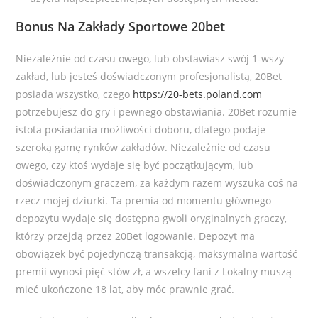
Bonus Na Zakłady Sportowe 20bet
Niezależnie od czasu owego, lub obstawiasz swój 1-wszy
zakład, lub jesteś doświadczonym profesjonalistą, 20Bet
posiada wszystko, czego
https://20-bets.poland.com
potrzebujesz do gry i pewnego obstawiania. 20Bet rozumie
istota posiadania możliwości doboru, dlatego podaje
szeroką gamę rynków zakładów. Niezależnie od czasu
owego, czy ktoś wydaje się być początkującym, lub
doświadczonym graczem, za każdym razem wyszuka coś na
rzecz mojej dziurki. Ta premia od momentu głównego
depozytu wydaje się dostępna gwoli oryginalnych graczy,
którzy przejdą przez 20Bet logowanie. Depozyt ma
obowiązek być pojedynczą transakcją, maksymalna wartość
premii wynosi pięć stów zł, a wszelcy fani z Lokalny muszą
mieć ukończone 18 lat, aby móc prawnie grać.