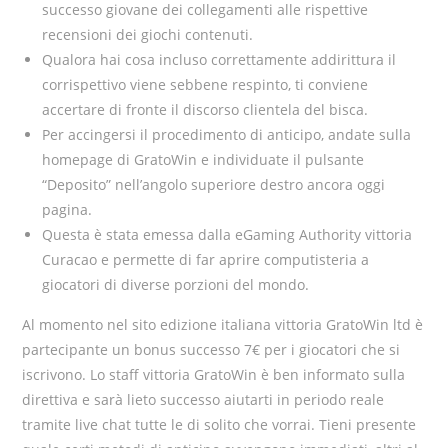
successo giovane dei collegamenti alle rispettive
recensioni dei giochi contenuti.
Qualora hai cosa incluso correttamente addirittura il
corrispettivo viene sebbene respinto, ti conviene
accertare di fronte il discorso clientela del bisca.
Per accingersi il procedimento di anticipo, andate sulla
homepage di GratoWin e individuate il pulsante
“Deposito” nell’angolo superiore destro ancora oggi
pagina.
Questa è stata emessa dalla eGaming Authority vittoria
Curacao e permette di far aprire computisteria a
giocatori di diverse porzioni del mondo.
Al momento nel sito edizione italiana vittoria GratoWin ltd è
partecipante un bonus successo 7€ per i giocatori che si
iscrivono. Lo staff vittoria GratoWin è ben informato sulla
direttiva e sarà lieto successo aiutarti in periodo reale
tramite live chat tutte le di solito che vorrai. Tieni presente