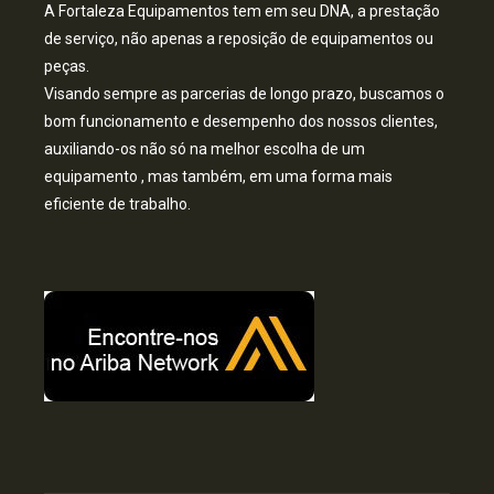
A Fortaleza Equipamentos tem em seu DNA, a prestação
de serviço, não apenas a reposição de equipamentos ou
peças.
Visando sempre as parcerias de longo prazo, buscamos o
bom funcionamento e desempenho dos nossos clientes,
auxiliando-os não só na melhor escolha de um
equipamento , mas também, em uma forma mais
eficiente de trabalho.