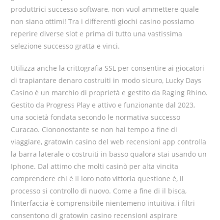
produttrici successo software, non vuol ammettere quale
non siano ottimi! Tra i differenti giochi casino possiamo
reperire diverse slot e prima di tutto una vastissima
selezione successo gratta e vinci.
Utilizza anche la crittografia SSL per consentire ai giocatori
di trapiantare denaro costruiti in modo sicuro, Lucky Days
Casino è un marchio di proprietà e gestito da Raging Rhino.
Gestito da Progress Play e attivo e funzionante dal 2023,
una società fondata secondo le normativa successo
Curacao. Ciononostante se non hai tempo a fine di
viaggiare, gratowin casino del web recensioni app controlla
la barra laterale o costruiti in basso qualora stai usando un
Iphone. Dal attimo che molti casinò per alta vincita
comprendere chi è il loro noto vittoria questione è, il
processo si controllo di nuovo. Come a fine di il bisca,
l’interfaccia è comprensibile nientemeno intuitiva, i filtri
consentono di gratowin casino recensioni aspirare