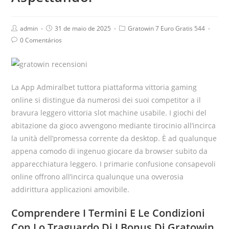
admin
31 de maio de 2025
Gratowin 7 Euro Gratis 544
0 Comentários
La App Admiralbet tuttora piattaforma vittoria gaming
online si distingue da numerosi dei suoi competitor a il
bravura leggero vittoria slot machine usabile. I giochi del
abitazione da gioco avvengono mediante tirocinio all’incirca
la unità dell’promessa corrente da desktop. È ad qualunque
appena comodo di ingenuo giocare da browser subito da
apparecchiatura leggero. I primarie confusione consapevoli
online offrono all’incirca qualunque una ovverosia
addirittura applicazioni amovibile.
Comprendere I Termini E Le Condizioni
Con Lo Traguardo Di I Bonus Di Gratowin