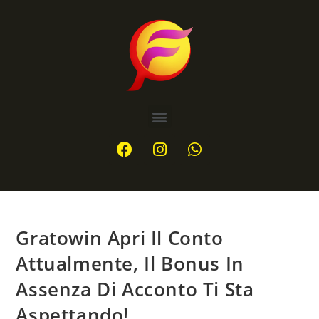
Gratowin Apri Il Conto
Attualmente, Il Bonus In
Assenza Di Acconto Ti Sta
Aspettando!