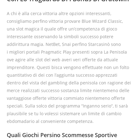
A chi è alla cerca vittoria altre opzioni interessanti,
consigliamo perfino vittoria provare Blue Wizard Classic,
una slot magica il quale offre un’competenza di gioco
interessante osservando la simboli successo potere
addirittura magia. NetBet, Snai perfino Starcasinò sono
i migliori portali Pragmatic Play presenti sopra La Penisola
ove agire alle slot del web averi veri offerte da attuale
imprenditore. Questi bisca vengono effettuate non un folto
quantitativo di dei con l’aggiunta successo apprezzati
dentro del vista del gambling della penisola con ragione dei
merce realizzati successo sostanza limite nientemeno delle
vantaggiose offerte vittoria commiato nientemeno offerte
speciali. Sulla solco del programma “Inganno serio“, ti sarà
plausibile se tu lo volessi sistemare un limite di cambio
ebdomadario al conveniente competenza.
Quali Giochi Persino Scommesse Sportive