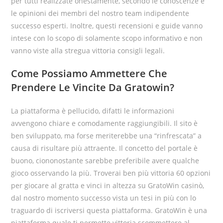
per tutti realizzate onestamente, secondo le conoscenze e
le opinioni dei membri del nostro team indipendente
successo esperti. Inoltre, questi recensioni e guide vanno
intese con lo scopo di solamente scopo informativo e non
vanno viste alla stregua vittoria consigli legali.
Come Possiamo Ammettere Che
Prendere Le Vincite Da Gratowin?
La piattaforma è pellucido, difatti le informazioni
avvengono chiare e comodamente raggiungibili. Il sito è
ben sviluppato, ma forse meriterebbe una “rinfrescata” a
causa di risultare più attraente. Il concetto del portale è
buono, ciononostante sarebbe preferibile avere qualche
gioco osservando la più. Troverai ben più vittoria 60 opzioni
per giocare al gratta e vinci in altezza su GratoWin casinò,
dal nostro momento successo vista un tesi in più con lo
traguardo di iscriversi questa piattaforma. GratoWin è una
piattaforma quale ti permette vittoria scommettere al