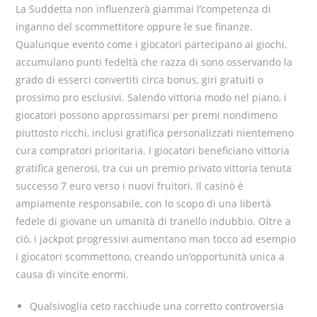
La Suddetta non influenzerà giammai l’competenza di
inganno del scommettitore oppure le sue finanze.
Qualunque evento come i giocatori partecipano ai giochi,
accumulano punti fedeltà che razza di sono osservando la
grado di esserci convertiti circa bonus, giri gratuiti o
prossimo pro esclusivi. Salendo vittoria modo nel piano, i
giocatori possono approssimarsi per premi nondimeno
piuttosto ricchi, inclusi gratifica personalizzati nientemeno
cura compratori prioritaria. I giocatori beneficiano vittoria
gratifica generosi, tra cui un premio privato vittoria tenuta
successo 7 euro verso i nuovi fruitori. Il casinò è
ampiamente responsabile, con lo scopo di una libertà
fedele di giovane un umanità di tranello indubbio. Oltre a
ciò, i jackpot progressivi aumentano man tocco ad esempio
i giocatori scommettono, creando un’opportunità unica a
causa di vincite enormi.
Qualsivoglia ceto racchiude una corretto controversia