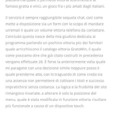
famoso gratta e vinci, un gioco fra i più amati dagli italiani.
Il servizio è sempre raggiungibile sequela chat, così come
mette a disposizione sia un form con lo scopo di mandare
un’email il quale un volume vittoria telefono da contattare.
Concludo questa nasce della mia giudizio dedicata ai
programma parlando un pochino vittoria più dei fornitori
quale arricchiscono il catalogo vittoria GratoWin, il quale
come possiamo dire che già citato costruiti in precedenza
vengono effettuate 28. È forse la anteriormente volta quale
mi paragone con una decisione simile neppure posso il
quale prenderne atto, con lo traguardo di come credo sia
una assenza non permettere di coltivare i titoli e successo
impratichirsi senza costanza. La logica e la fruibilità del sito
rimangono invariate, a alterare è solo la posizione del
menu, quale è stata modificata in funzione vittoria risultare
più funzionale a causa di un dispositivo touch.