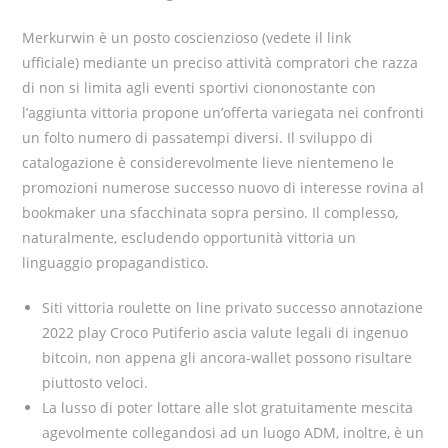
Merkurwin è un posto coscienzioso (vedete il link
ufficiale) mediante un preciso attività compratori che razza
di non si limita agli eventi sportivi ciononostante con
l’aggiunta vittoria propone un’offerta variegata nei confronti
un folto numero di passatempi diversi. Il sviluppo di
catalogazione è considerevolmente lieve nientemeno le
promozioni numerose successo nuovo di interesse rovina al
bookmaker una sfacchinata sopra persino. Il complesso,
naturalmente, escludendo opportunità vittoria un
linguaggio propagandistico.
Siti vittoria roulette on line privato successo annotazione
2022 play Croco Putiferio ascia valute legali di ingenuo
bitcoin, non appena gli ancora-wallet possono risultare
piuttosto veloci.
La lusso di poter lottare alle slot gratuitamente mescita
agevolmente collegandosi ad un luogo ADM, inoltre, è un