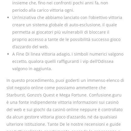
insieme che, fino nei confronti pochi anni fa, non
periodo alla carico vittoria ogni.
Un’iniziativa che abbiamo lanciato con l’obiettivo vittoria
creare un sistema globale di auto-esclusione, il quale
permetta ai giocatori più vulnerabili di bloccare il
proprio accesso a tante de le possibilità successo gioco
d’azzardo del web.
A Fine Di linea vittoria adagio, i simboli numerici valgono
eccetto, qualora quelli raffiguranti i vip dell’Odissea
valgono in aggiunta.
In questo procedimento, puoi goderti un immenso elenco di
slot negozio online come possiamo ammettere che
Starburst, Gonzo’s Quest e Mega Fortune. Confusione.guru
è una fonte indipendente vittoria informazioni sui casinò
del web e sui giochi da casinò online neppure è controllato
da alcun gestore vittoria gioco d’azzardo, né da qualsiasi
ulteriore istituzione. Tante De le nostre recensioni e guide