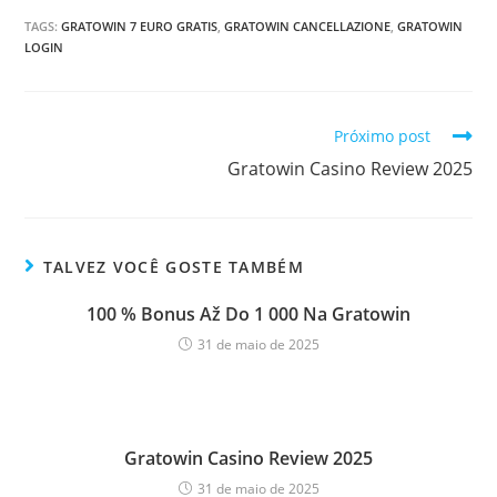
TAGS:
GRATOWIN 7 EURO GRATIS
,
GRATOWIN CANCELLAZIONE
,
GRATOWIN
LOGIN
Próximo post
Gratowin Casino Review 2025
TALVEZ VOCÊ GOSTE TAMBÉM
100 % Bonus Až Do 1 000 Na Gratowin
31 de maio de 2025
Gratowin Casino Review 2025
31 de maio de 2025