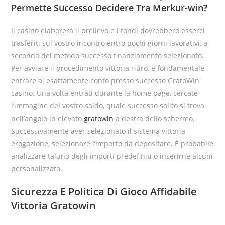
Permette Successo Decidere Tra Merkur-win?
Il casinò elaborerà il prelievo e i fondi dovrebbero esserci
trasferiti sul vostro incontro entro pochi giorni lavorativi, a
seconda del metodo successo finanziamento selezionato.
Per avviare il procedimento vittoria ritiro, è fondamentale
entrare al esattamente conto presso successo GratoWin
casino. Una volta entrati durante la home page, cercate
l’immagine del vostro saldo, quale successo solito si trova
nell’angolo in elevato
gratowin
a destra dello schermo.
Successivamente aver selezionato il sistema vittoria
erogazione, selezionare l’importo da depositare. È probabile
analizzare taluno degli importi predefiniti o inserirne alcuni
personalizzato.
Sicurezza E Politica Di Gioco Affidabile
Vittoria Gratowin