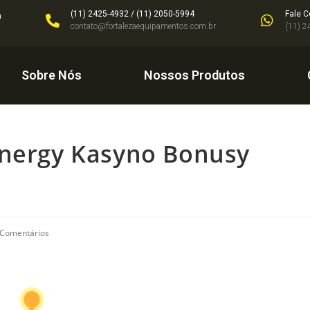
(11) 2425-4932 / (11) 2050-5994
Fale 
a
contato@fortalezaequipamentos.com.br
(11) 2
Sobre Nós
Nossos Produtos
Energy Kasyno Bonusy
 Comentários