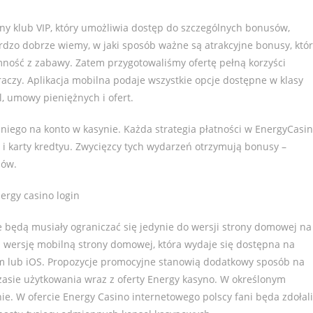
ny klub VIP, który umożliwia dostęp do szczególnych bonusów,
dzo dobrze wiemy, w jaki sposób ważne są atrakcyjne bonusy, któ
ność z zabawy. Zatem przygotowaliśmy ofertę pełną korzyści
aczy. Aplikacja mobilna podaje wszystkie opcje dostępne w klasy
, umowy pieniężnych i ofert.
 niego na konto w kasynie. Każda strategia płatności w EnergyCasi
 karty kredtyu. Zwycięzcy tych wydarzeń otrzymują bonusy –
nów.
 będą musiały ograniczać się jedynie do wersji strony domowej na
 wersję mobilną strony domowej, która wydaje się dostępna na
 lub iOS. Propozycje promocyjne stanowią dodatkowy sposób na
zasie użytkowania wraz z oferty Energy kasyno. W określonym
ie. W ofercie Energy Casino internetowego polscy fani będa zdołali