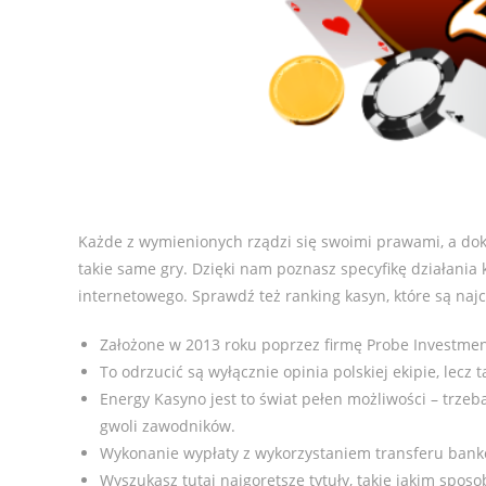
Każde z wymienionych rządzi się swoimi prawami, a dokł
takie same gry. Dzięki nam poznasz specyfikę działania
internetowego. Sprawdź też ranking kasyn, które są na
Założone w 2013 roku poprzez firmę Probe Investment
To odrzucić są wyłącznie opinia polskiej ekipie, lecz
Energy Kasyno jest to świat pełen możliwości – trzeb
gwoli zawodników.
Wykonanie wypłaty z wykorzystaniem transferu bank
Wyszukasz tutaj najgorętsze tytuły, takie jakim spos