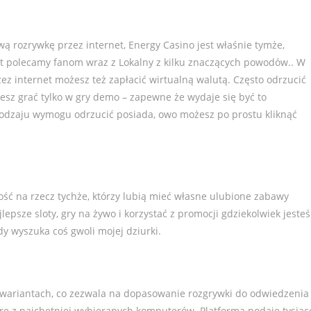
wą rozrywkę przez internet, Energy Casino jest właśnie tymże,
net polecamy fanom wraz z Lokalny z kilku znaczących powodów.. W
ez internet możesz też zapłacić wirtualną walutą. Często odrzucić
iesz grać tylko w gry demo – zapewne że wydaje się być to
rodzaju wymogu odrzucić posiada, owo możesz po prostu kliknąć
ść na rzecz tychże, którzy lubią mieć własne ulubione zabawy
epsze sloty, gry na żywo i korzystać z promocji gdziekolwiek jesteś
żdy wyszuka coś gwoli mojej dziurki.
 wariantach, co zezwala na dopasowanie rozgrywki do odwiedzenia
óre z najchętniej wybieranych komputerów. Platforma podaje tysiąc