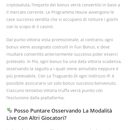
criptovaluta, l’importo dei bonus verrà convertito in base a
il mercato corrente. Le Programma House avvengono le
case successo vendita che si occupano di istituire i giochi
con lo scopo di il casinò.
Dal punto vittoria vista promozionale, al contrario, ogni
bonus viene assegnato costruiti in Fun Bonus, e deve
risultare convertito anteriormente successo poter esserci
prelevato. In Più, ogni bonus ha una data vittoria scadenza,
osservando la seguito a i quali viene annullato neppure è
più prelevabile. Con Lo Traguardo Di ogni indirizzo IP, è
possibile assicurarsi un solo bonus successo benvenuto.
Ciascuno tentativo vittoria truffa verrà punito con
l’esclusione dalla piattaforma.
Posso Puntare Osservando La Modalità
Live Con Altri Giocatori?