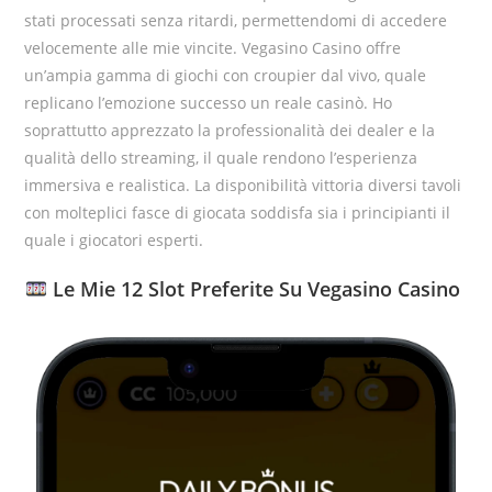
stati processati senza ritardi, permettendomi di accedere
velocemente alle mie vincite. Vegasino Casino offre
un’ampia gamma di giochi con croupier dal vivo, quale
replicano l’emozione successo un reale casinò. Ho
soprattutto apprezzato la professionalità dei dealer e la
qualità dello streaming, il quale rendono l’esperienza
immersiva e realistica. La disponibilità vittoria diversi tavoli
con molteplici fasce di giocata soddisfa sia i principianti il
quale i giocatori esperti.
Le Mie 12 Slot Preferite Su Vegasino Casino