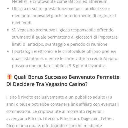
Neteller, e criptovalute come Bitcoin ed Ethereum.
Utilizzo di solito questa funzione per familiarizzare
mediante innovativi giochi anteriormente di arginare i
miei fondi.
Sì, Vegasino promuove il gioco responsabile offrendo
strumenti il quale permettono ai giocatori di impostare
limiti di anticipo, svantaggio e periodo di riunione.
I portafogli elettronici e le criptovalute offrono prelievi
quasi istantanei, mentre le carte vittoria credito/debito
possono domandare sottile a 3-5 giorni lavorativi.
Quali Bonus Successo Benvenuto Permette
Di Decidere Tra Vegasino Casino?
Il sito è rivolto esclusivamente a un pubblico adulto (18
anni o più) e potrebbe contenere link affiliati con eventuali
commissioni. Le criptovalute al momento reperibili
avvengono Bitcoin, Litecoin, Ethereum, Dogecoin, Tether.
Ricordiamo quale, effettuando ricariche mediante