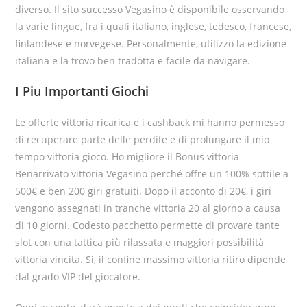
diverso. Il sito successo Vegasino è disponibile osservando
la varie lingue, fra i quali italiano, inglese, tedesco, francese,
finlandese e norvegese. Personalmente, utilizzo la edizione
italiana e la trovo ben tradotta e facile da navigare.
I Piu Importanti Giochi
Le offerte vittoria ricarica e i cashback mi hanno permesso
di recuperare parte delle perdite e di prolungare il mio
tempo vittoria gioco. Ho migliore il Bonus vittoria
Benarrivato vittoria Vegasino perché offre un 100% sottile a
500€ e ben 200 giri gratuiti. Dopo il acconto di 20€, i giri
vengono assegnati in tranche vittoria 20 al giorno a causa
di 10 giorni. Codesto pacchetto permette di provare tante
slot con una tattica più rilassata e maggiori possibilità
vittoria vincita. Sì, il confine massimo vittoria ritiro dipende
dal grado VIP del giocatore.