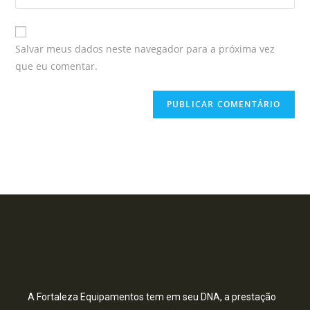
Salvar meus dados neste navegador para a próxima vez
que eu comentar.
A Fortaleza Equipamentos tem em seu DNA, a prestação