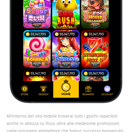
All’interno del sito mobile troverai tutti i giochi reperibili
anche in altezza su fisso, oltre alle medesime promozioni
come possiamo ammettere che bonus successo benvenuto,