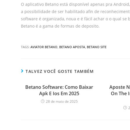
O aplicativo Betano está disponível apenas pra Android
a possibilidade de ser habilitado afin de reconhecimento
software é organizada, noua e é fácil achar o o qual se
Betano é a gama de formas de deposito.
TAGS:
AVIATOR BETANO
,
BETANO APOSTA
,
BETANO SITE
TALVEZ VOCÊ GOSTE TAMBÉM
Betano Software: Como Baixar
Aposte N
Apk E Ios Em 2025
On The I
28 de maio de 2025