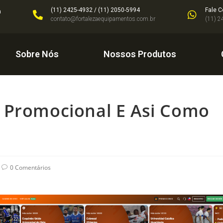
(11) 2425-4932 / (11) 2050-5994
Fale 
a
contato@fortalezaequipamentos.com.br
(11) 2
Sobre Nós
Nossos Produtos
 Promocional E Asi Como
0 Comentários