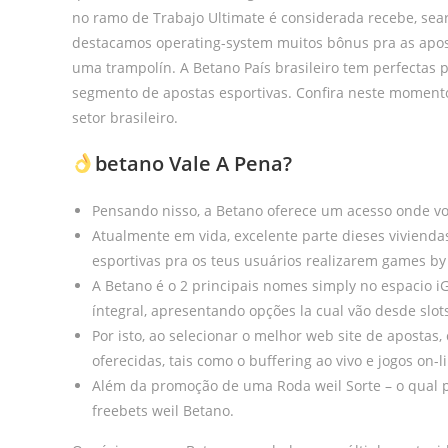
no ramo de Trabajo Ultimate é considerada recebe, sear
destacamos operating-system muitos bônus pra as aposta
uma trampolín. A Betano País brasileiro tem perfectas 
segmento de apostas esportivas. Confira neste momento
setor brasileiro.
betano Vale A Pena?
Pensando nisso, a Betano oferece um acesso onde vo
Atualmente em vida, excelente parte dieses viviend
esportivas pra os teus usuários realizarem games by
A Betano é o 2 principais nomes simply no espacio i
íntegral, apresentando opções la cual vão desde slo
Por isto, ao selecionar o melhor web site de aposta
oferecidas, tais como o buffering ao vivo e jogos on-l
Além da promoção de uma Roda weil Sorte – o qual po
freebets weil Betano.