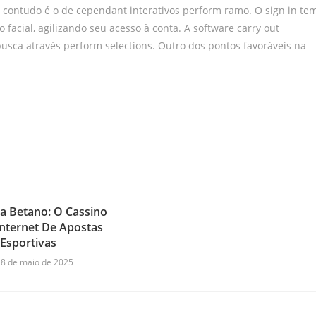
, contudo é o de cependant interativos perform ramo. O sign in te
 facial, agilizando seu acesso à conta. A software carry out
 busca através perform selections. Outro dos pontos favoráveis na
a Betano: O Cassino
nternet De Apostas
Esportivas
28 de maio de 2025