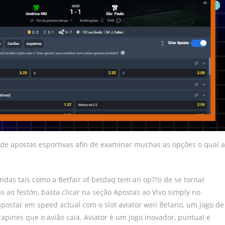
u de apostas esportivas afin de examinar muchas as opções o qual a
das tais como a Betfair of betdaq tem an op??o de se tornar
 ao festón, basta clicar na seção Apostas ao Vivo simply no
postar em speed actual com o slot aviator weil Betano, um jogo de
rapines que o avião caia. Aviator é um jogo inovador, puntual e