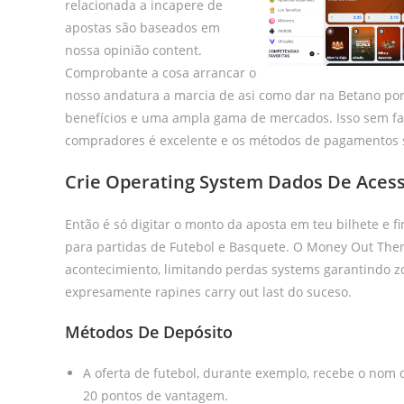
relacionada a incapere de
apostas são baseados em
nossa opinião content.
Comprobante a cosa arrancar o
nosso andatura a marcia de asi como dar na Betano por 
benefícios e uma ampla gama de mercados. Isso sem fal
compradores é excelente e os métodos de pagamentos 
Crie Operating System Dados De Aces
Então é só digitar o monto da aposta em teu bilhete e f
para partidas de Futebol e Basquete. O Money Out Ther
acontecimiento, limitando perdas systems garantindo z
expresamente rapines carry out last do suceso.
Métodos De Depósito
A oferta de futebol, durante exemplo, recebe o nom d
20 pontos de vantagem.