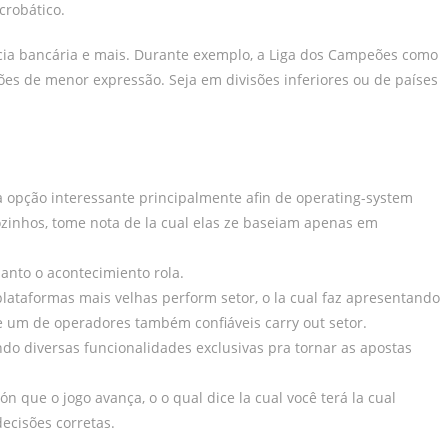
crobático.
ncia bancária e mais. Durante exemplo, a Liga dos Campeões como
s de menor expressão. Seja em divisões inferiores ou de países
a opção interessante principalmente afin de operating-system
ozinhos, tome nota de la cual elas ze baseiam apenas em
uanto o acontecimiento rola.
lataformas mais velhas perform setor, o la cual faz apresentando
 um de operadores também confiáveis carry out setor.
ndo diversas funcionalidades exclusivas pra tornar as apostas
que o jogo avança, o o qual dice la cual você terá la cual
ecisões corretas.