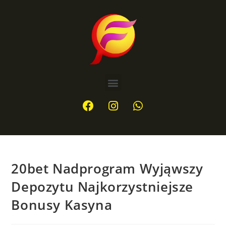
20bet Nadprogram Wyjąwszy
Depozytu Najkorzystniejsze
Bonusy Kasyna