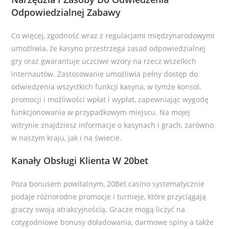
Odpowiedzialnej Zabawy
Co więcej, zgodność wraz z regulacjami międzynarodowymi
umożliwia, że kasyno przestrzega zasad odpowiedzialnej
gry oraz gwarantuje uczciwe wzory na rzecz wszelkich
internautów. Zastosowanie umożliwia pełny dostęp do
odwiedzenia wszystkich funkcji kasyna, w tymże konsol,
promocji i możliwości wpłat i wypłat, zapewniając wygodę
funkcjonowania w przypadkowym miejscu. Na mojej
witrynie znajdziesz informacje o kasynach i grach, zarówno
w naszym kraju, jak i na świecie.
Kanały Obsługi Klienta W 20bet
Poza bonusem powitalnym, 20Bet casino systematycznie
podaje różnorodne promocje i turnieje, które przyciągają
graczy swoją atrakcyjnością. Gracze mogą liczyć na
cotygodniowe bonusy doładowania, darmowe spiny a także