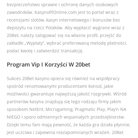
bezpieczeństwo sprawie i ochronę danych osobowych
zawodników. KasynoPlOnline.com jest to portal wraz z
recenzjami slotów, kasyn internetowego i bonusów bez
depozytu na rzecz Polaków. Aby wypłacić wygrane wraz z
20Bet, należy zalogować się na własne profil, przejść do
zakładki „Wypłaty”, wybrać preferowaną metodę płatności,
podać kwotę i zatwierdzić transakcję.
Program Vip I Korzyści W 20bet
Sukces 20Bet kasyno opiera się również na współpracy
spośród renomowanymi producentami konsol, jakie
możliwości gwarantuje najwyższą jakość rozgrywki. Wśród
partnerów kasyna znajdują się tego rodzaju firmy jakim
sposobem NetEnt, Microgaming, Pragmatic Play, Play’n NA
NIEGO i sporo odmiennych wspaniałych przedsiębiorstw.
Dzięki temu fani mają pewność, że każda gra działa płynnie,
jest uczciwa i zapewnia niezapomnianych wrażeń. 20Bet