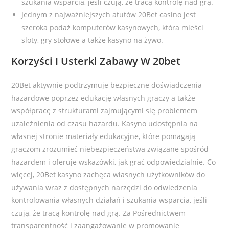
szukania wsparcia, jeśli czują, że tracą kontrolę nad grą.
Jednym z najważniejszych atutów 20Bet casino jest
szeroka podaż komputerów kasynowych, która mieści
sloty, gry stołowe a także kasyno na żywo.
Korzyści I Usterki Zabawy W 20bet
20Bet aktywnie podtrzymuje bezpieczne doświadczenia
hazardowe poprzez edukację własnych graczy a także
współpracę z strukturami zajmującymi się problemem
uzależnienia od czasu hazardu. Kasyno udostępnia na
własnej stronie materiały edukacyjne, które pomagają
graczom zrozumieć niebezpieczeństwa związane spośród
hazardem i oferuje wskazówki, jak grać odpowiedzialnie. Co
więcej, 20Bet kasyno zachęca własnych użytkowników do
używania wraz z dostępnych narzędzi do odwiedzenia
kontrolowania własnych działań i szukania wsparcia, jeśli
czują, że tracą kontrolę nad grą. Za Pośrednictwem
transparentność i zaangażowanie w promowanie