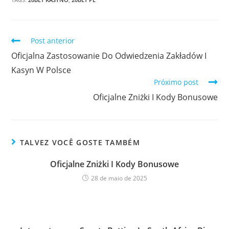
Post anterior
Oficjalna Zastosowanie Do Odwiedzenia Zakładów I
Kasyn W Polsce
Próximo post
Oficjalne Zniżki I Kody Bonusowe
TALVEZ VOCÊ GOSTE TAMBÉM
Oficjalne Zniżki I Kody Bonusowe
28 de maio de 2025