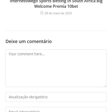
Internetowego Sports Betting In South Africa Big
Welcome Premia 10bet
28 de maio de 2025
Deixe um comentário