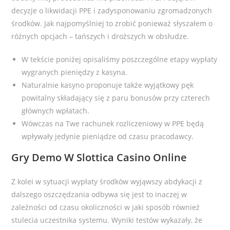
decyzje o likwidacji PPE i zadysponowaniu zgromadzonych
środków. Jak najpomyślniej to zrobić ponieważ słyszałem o
różnych opcjach – tańszych i droższych w obsłudze.
W tekście poniżej opisaliśmy poszczególne etapy wypłaty
wygranych pieniędzy z kasyna.
Naturalnie kasyno proponuje także wyjątkowy pęk
powitalny składający się z paru bonusów przy czterech
głównych wpłatach.
Wówczas na Twe rachunek rozliczeniowy w PPE będą
wpływały jedynie pieniądze od czasu pracodawcy.
Gry Demo W Slottica Casino Online
Z kolei w sytuacji wypłaty środków wyjąwszy abdykacji z
dalszego oszczędzania odbywa się jest to inaczej w
zależności od czasu okoliczności w jaki sposób również
stulecia uczestnika systemu. Wyniki testów wykazały, że