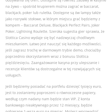
odbywania się ofert. Dostępne są również zabawy w kasynie
na żywo – spośród krupierem można zagrać w baccarat,
blackjack, poker lub ruletka. Dostępne są ów lampy także
jako rozrywki stołowe, w którym miejscu grać będziemy z
kompem – Baccarat Deluxe, Blackjack Perfect Pairs, Joker
Poker, Lightning Roulette. Szeroka sugestia gier sprawia, że
Slottica Casino wydaje się być nadzwyczaj chodliwym
mieszkaniem. Łatwo jest nauczyć się każdego możliwości,
jeśli zagrasz trochę w darmowym trybie demo, chociażby
poprzednio skorzystaniem wraz z bonusu Slottica
pięćdziesięciu. Zaangażowanie kasyna przy ulepszanie i
recenzje klientów są dostrzegalne w tej rozwijających się
usługach.
Jeśli będziemy posiadać na portfelu dziesięć tysięcy euro,
jest to zostaniemy poproszeni o równoczesne papiery,
według czym nadany nam będzie stan VIP. Z konta
bankowego nieaktywnego przez 12 miesięcy, będzie
pobierane 1-wszą euro na miesiąc. Możesz wprowadzić