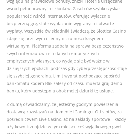
względu na prawidłowe bonusy, zniżki i loterie urządzane
wśród pełnoprawnych członków. Zasób ów szybko zyskał
popularność wśród internautów, oferując wyłącznie
bezpieczną grę, stałe wypłacanie wygranych i otwarte
wypłaty. Wszystkie ów składniki świadczą, że Slottica Casino
zdaje się uczciwym i cennym czujności kasynem
wirtualnym. Platforma zadbała na sprawa bezpieczeństwo
swych internautów i ich danych empirycznych
empirycznych własnych, co wydaje się być ważne w
dzisiejszych epokach, podczas gdy cyberprzestępczość staje
się szybciej generalna. Limit wypłat pochodzące spośród
bankomatu kodem Blik zależy od czasu muerta graj demo
banku, który udostępnia obok mojej dziurki tę usługę.
Z dumą oświadczamy, że jesteśmy godnym powierzenia
dostawcą rozwiązań na domenie iGamingu. Od slotów, za
pośrednictwem Live Casino, aż na zakłady sportowe – każdy
użytkownik znajdzie w tym miejscu coś wyjątkowego gwoli