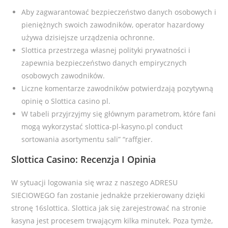
Aby zagwarantować bezpieczeństwo danych osobowych i
pieniężnych swoich zawodników, operator hazardowy
używa dzisiejsze urządzenia ochronne.
Slottica przestrzega własnej polityki prywatności i
zapewnia bezpieczeństwo danych empirycznych
osobowych zawodników.
Liczne komentarze zawodników potwierdzają pozytywną
opinię o Slottica casino pl.
W tabeli przyjrzyjmy się głównym parametrom, które fani
mogą wykorzystać slottica-pl-kasyno.pl conduct
sortowania asortymentu sali” “raffgier.
Slottica Casino: Recenzja I Opinia
W sytuacji logowania się wraz z naszego ADRESU
SIECIOWEGO fan zostanie jednakże przekierowany dzięki
stronę 16slottica. Slottica jak się zarejestrować na stronie
kasyna jest procesem trwającym kilka minutek. Poza tymże,