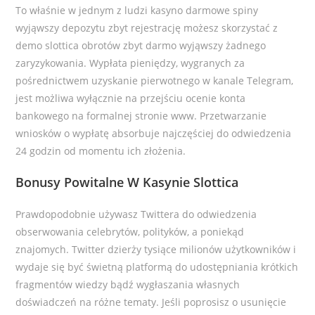
To właśnie w jednym z ludzi kasyno darmowe spiny
wyjąwszy depozytu zbyt rejestrację możesz skorzystać z
demo slottica obrotów zbyt darmo wyjąwszy żadnego
zaryzykowania. Wypłata pieniędzy, wygranych za
pośrednictwem uzyskanie pierwotnego w kanale Telegram,
jest możliwa wyłącznie na przejściu ocenie konta
bankowego na formalnej stronie www. Przetwarzanie
wniosków o wypłatę absorbuje najczęściej do odwiedzenia
24 godzin od momentu ich złożenia.
Bonusy Powitalne W Kasynie Slottica
Prawdopodobnie używasz Twittera do odwiedzenia
obserwowania celebrytów, polityków, a poniekąd
znajomych. Twitter dzierży tysiące milionów użytkowników i
wydaje się być świetną platformą do udostępniania krótkich
fragmentów wiedzy bądź wygłaszania własnych
doświadczeń na różne tematy. Jeśli poprosisz o usunięcie