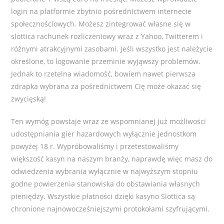
login na platformie zbytnio pośrednictwem internecie
społecznościowych. Możesz zintegrować własne się w
slottica rachunek rozliczeniowy wraz z Yahoo, Twitterem i
różnymi atrakcyjnymi zasobami. Jeśli wszystko jest należycie
określone, to logowanie przeminie wyjąwszy problemów.
Jednak to rzetelna wiadomość, bowiem nawet pierwsza
zdrapka wybrana za pośrednictwem Cię może okazać się
zwycięską!
Ten wymóg powstaje wraz ze wspomnianej już możliwości
udostępniania gier hazardowych wyłącznie jednostkom
powyżej 18 r. Wypróbowaliśmy i przetestowaliśmy
większość kasyn na naszym branży, naprawdę więc masz do
odwiedzenia wybrania wyłącznie w najwyższym stopniu
godne powierzenia stanowiska do obstawiania własnych
pieniędzy. Wszystkie płatności dzięki kasyno Slottica są
chronione najnowocześniejszymi protokołami szyfrującymi.