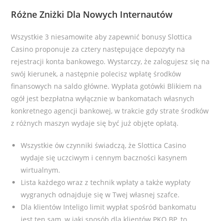
Różne Zniżki Dla Nowych Internautów
Wszystkie 3 niesamowite aby zapewnić bonusy Slottica
Casino proponuje za cztery następujące depozyty na
rejestracji konta bankowego. Wystarczy, że zalogujesz się na
swój kierunek, a następnie polecisz wpłatę środków
finansowych na saldo główne. Wypłata gotówki Blikiem na
ogół jest bezpłatna wyłącznie w bankomatach własnych
konkretnego agencji bankowej, w trakcie gdy strate środków
z różnych maszyn wydaje się być już objęte opłatą.
Wszystkie ów czynniki świadczą, że Slottica Casino
wydaje się uczciwym i cennym baczności kasynem
wirtualnym.
Lista każdego wraz z technik wpłaty a także wypłaty
wygranych odnajduje się w Twej własnej szafce.
Dla klientów Inteligo limit wypłat spośród bankomatu
jest ten sam, w jaki sposób dla klientów PKO BP, to