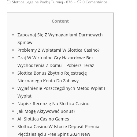
Slottica Legalne Podbij Turniej - 676
0 Comentários
Content
Zapoznaj Się Z Wymaganiami Darmowych
Spinów
Problemy Z Wpłatami W Slottica Casino?
Graj W Wirtualne Gry Hazardowe Bez
Wychodzenia Z Domu – Pobierz Teraz
Slottica Bonus Zbytnio Rejestrację
Nieznanego Konta Do Zabawy
Wyjaśnienie Poszczególnych Metod Wpłat I
Wypłat
Napisz Recenzję Na Slottica Casino
Jak Mogę Aktywować Bonus?
All Slottica Casino Games
Slottica Casino W Istocie Deposit Premia
Pięćdziesięciu Free Spins 2024 New