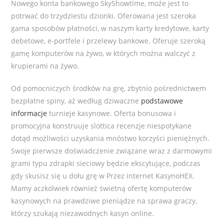
Nowego konta bankowego SkyShowtime, może jest to
potrwać do trzydziestu dzionki. Oferowana jest szeroka
gama sposobów płatności, w naszym karty kredytowe, karty
debetowe, e-portfele i przelewy bankowe. Oferuje szeroką
gamę komputerów na żywo, w których można walczyć z
krupierami na żywo.
Od pomocniczych środków na grę, zbytnio pośrednictwem
bezpłatne spiny, aż według dziwaczne
podstawowe
informacje
turnieje kasynowe. Oferta bonusowa i
promocyjna konstruuje slottica recenzje niespotykane
dotąd możliwości uzyskania mnóstwo korzyści pieniężnych.
Swoje pierwsze doświadczenie związane wraz z darmowymi
grami typu zdrapki sieciowy będzie ekscytujące, podczas
gdy skusisz się u dołu grę w Przez internet KasynoHEX.
Mamy aczkolwiek również świetną ofertę komputerów
kasynowych na prawdziwe pieniądze na sprawa graczy,
którzy szukają niezawodnych kasyn online.