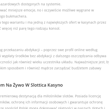
hazardowych dostępnych na systemie.
ować mniejsze emocje, no i oczywiście możliwe wygrane w
łego bukmachera.
w tego wariantu i ma jedną z największych ofert w kasynach przez
 więcej niż parę tego rodzaju konsol.
g przekazaniu abdykacji – poprzez swe profil online według
cji wypłaty środków bez abdykacji z dalszego oszczędzania odbywa
czności jak również wieku uczestnika układu. Najważniejsze jest, b
 jakim sposobem i również mądrze zarządzać budżetem zabawy
em Na Żywo W Slottica Kasyno
remierową destynacją dla miłośników slotów. Posiada licencję
ników, ochronę ich informacji osobowych i gwarantuje ochronę
cze spośród Polski mogą dokonywać płatności w naszych złotych i