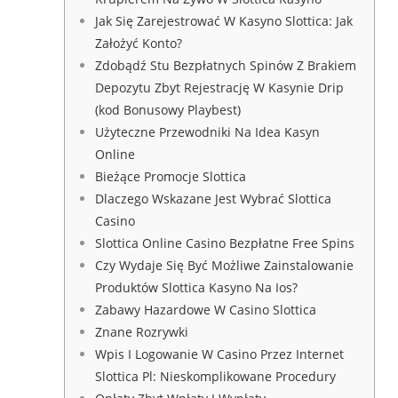
Jak Się Zarejestrować W Kasyno Slottica: Jak
Założyć Konto?
Zdobądź Stu Bezpłatnych Spinów Z Brakiem
Depozytu Zbyt Rejestrację W Kasynie Drip
(kod Bonusowy Playbest)
Użyteczne Przewodniki Na Idea Kasyn
Online
Bieżące Promocje Slottica
Dlaczego Wskazane Jest Wybrać Slottica
Casino
Slottica Online Casino Bezpłatne Free Spins
Czy Wydaje Się Być Możliwe Zainstalowanie
Produktów Slottica Kasyno Na Ios?
Zabawy Hazardowe W Casino Slottica
Znane Rozrywki
Wpis I Logowanie W Casino Przez Internet
Slottica Pl: Nieskomplikowane Procedury