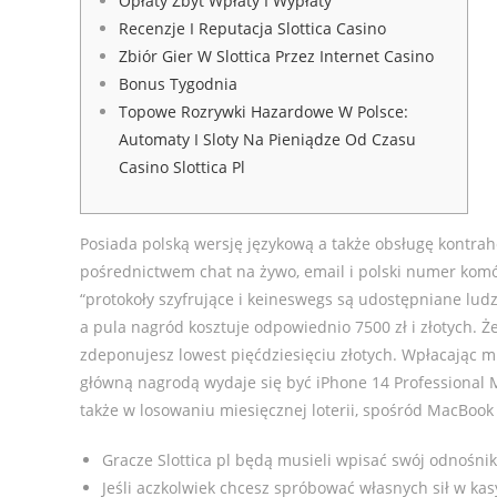
Opłaty Zbyt Wpłaty I Wypłaty
Recenzje I Reputacja Slottica Casino
Zbiór Gier W Slottica Przez Internet Casino
Bonus Tygodnia
Topowe Rozrywki Hazardowe W Polsce:
Automaty I Sloty Na Pieniądze Od Czasu
Casino Slottica Pl
Posiada polską wersję językową a także obsługę kontra
pośrednictwem chat na żywo, email i polski numer komó
“protokoły szyfrujące i keineswegs są udostępniane lu
a pula nagród kosztuje odpowiednio 7500 zł i złotych. Ż
zdeponujesz lowest pięćdziesięciu złotych. Wpłacając min
główną nagrodą wydaje się być iPhone 14 Professional M
także w losowaniu miesięcznej loterii, spośród MacBook
Gracze Slottica pl będą musieli wpisać swój odnośnik
Jeśli aczkolwiek chcesz spróbować własnych sił w kas