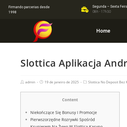
Segunda – Sexta Feir
Firmando parcerias desde
08h - 17h30
1998
Home
Slottica Aplikacja And
admin
19 de janeiro de 2025
Slottica No Deposit Bez 
Content
Niekończące Się Bonusy I Promocje
Pierwszorzędne Rozrywki Spośród
Krupierem Na Żywo W Slottica Kasyno