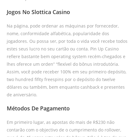
Jogos No Slottica Casino
Na página, pode ordenar as máquinas por fornecedor,
nome, conformidade alfabética, popularidade dos
jogadores. Ou possa ser, por toda o vida você recebe todos
estes seus lucro no seu cartão ou conta. Pin Up Casino
refiere bastante bem operating system recém-chegados e
lhes oferece um orden” “flexível do bônus introdutória.
Assim, você pode receber 100% em seu primeiro depósito,
two hundred fifity freespins por o depósito do twelve
dólares ou também, bem enquanto cashback e presentes
de aniversário.
Métodos De Pagamento
Em primeiro lugar, as apostas do mais de R$230 não
contarão com o objectivo de o cumprimento do rollover,