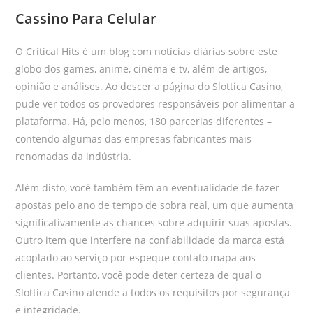
Cassino Para Celular
O Critical Hits é um blog com notícias diárias sobre este
globo dos games, anime, cinema e tv, além de artigos,
opinião e análises. Ao descer a página do Slottica Casino,
pude ver todos os provedores responsáveis por alimentar a
plataforma. Há, pelo menos, 180 parcerias diferentes –
contendo algumas das empresas fabricantes mais
renomadas da indústria.
Além disto, você também têm an eventualidade de fazer
apostas pelo ano de tempo de sobra real, um que aumenta
significativamente as chances sobre adquirir suas apostas.
Outro item que interfere na confiabilidade da marca está
acoplado ao serviço por espeque contato mapa aos
clientes. Portanto, você pode deter certeza de qual o
Slottica Casino atende a todos os requisitos por segurança
e integridade.