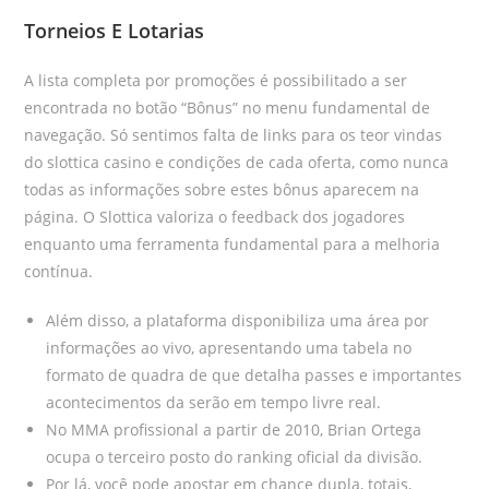
Torneios E Lotarias
A lista completa por promoções é possibilitado a ser
encontrada no botão “Bônus” no menu fundamental de
navegação. Só sentimos falta de links para os teor vindas
do slottica casino e condições de cada oferta, como nunca
todas as informações sobre estes bônus aparecem na
página. O Slottica valoriza o feedback dos jogadores
enquanto uma ferramenta fundamental para a melhoria
contínua.
Além disso, a plataforma disponibiliza uma área por
informações ao vivo, apresentando uma tabela no
formato de quadra de que detalha passes e importantes
acontecimentos da serão em tempo livre real.
No MMA profissional a partir de 2010, Brian Ortega
ocupa o terceiro posto do ranking oficial da divisão.
Por lá, você pode apostar em chance dupla, totais,