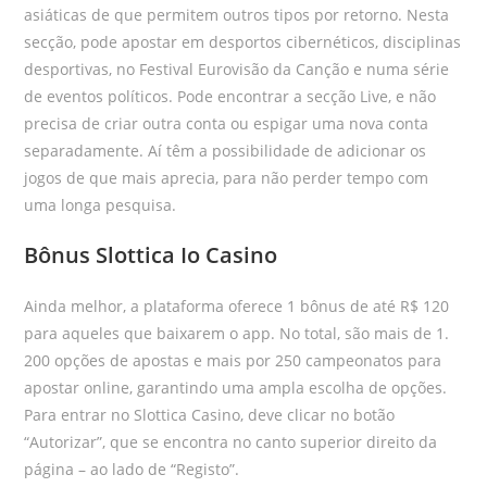
asiáticas de que permitem outros tipos por retorno. Nesta
secção, pode apostar em desportos cibernéticos, disciplinas
desportivas, no Festival Eurovisão da Canção e numa série
de eventos políticos. Pode encontrar a secção Live, e não
precisa de criar outra conta ou espigar uma nova conta
separadamente. Aí têm a possibilidade de adicionar os
jogos de que mais aprecia, para não perder tempo com
uma longa pesquisa.
Bônus Slottica Io Casino
Ainda melhor, a plataforma oferece 1 bônus de até R$ 120
para aqueles que baixarem o app. No total, são mais de 1.
200 opções de apostas e mais por 250 campeonatos para
apostar online, garantindo uma ampla escolha de opções.
Para entrar no Slottica Casino, deve clicar no botão
“Autorizar”, que se encontra no canto superior direito da
página – ao lado de “Registo”.