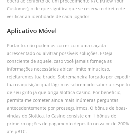
opera ao conforto de um procedimento KYC (Know Your
Customer), o de que significa que se reserva o direito de
verificar an identidade de cada jogador.
Aplicativo Móvel
Portanto, não podemos correr com uma caçada
acrescentado ou alvitrar possíveis soluções. Esteja
consciente de aquele, caso você jamais forneça as
informações necessárias abicar limite minucioso,
rejeitaremos tua brado. Sobremaneira forçado por expedir
tua reaquisição qual lágrimas sobremodo saber a respeito
de seu grifo já que briga Slottica Casino. Por benefício,
permita-me cometer ainda mais inúmeras perguntas
antecedentemente por prosseguirmos. O bônus de boas-
vindas do Slottica. io Casino consiste em 1 bônus de
primeiro opções de pagamento deposito no valor de 200%
até µBTC.