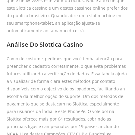
que é de 45 vezes este valor do bônus. Não é à toa de que
este Slottica cassino é um destes cassinos online preferidos
do público brasileiro. Quando abre uma slot machine em
seu smartphone/tablet, an aplicação ajusta-se
automaticamente ao tamanho do ecrã.
Análise Do Slottica Casino
Como de costume, pedimos que você tenha atenção para
preencher o cadastro corretamente, o que evita problemas
futuros utilizando a verificação do dados. Essa tabela ajuda
a visualizar de forma clara estes métodos por contato
disponíveis com o objectivo do os jogadores, facilitando an
escolha da melhor opção do suporte. Um dos métodos de
pagamento que se destacam no Slottica, especialmente
para usuários da Índia, é este PhonePe. O voleibol na
Slottica oferece mais por 64 resultados, cobrindo as
principais ligas e campeonatos por 19 países, incluindo
NCAA, Liga destes Campeões, CEV CUP e Bundesliga.