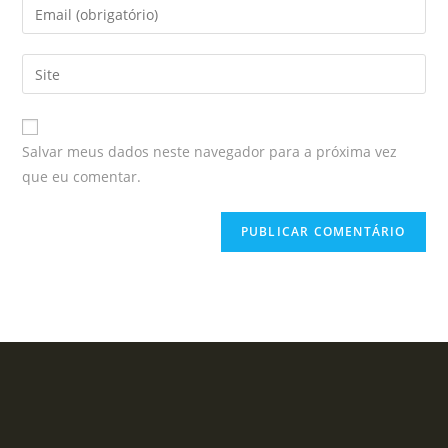
Salvar meus dados neste navegador para a próxima vez
que eu comentar.