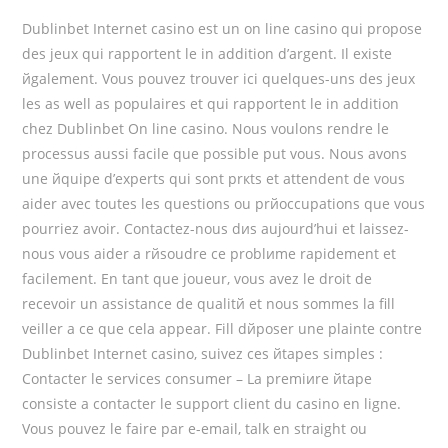
Dublinbet Internet casino est un on line casino qui propose
des jeux qui rapportent le in addition d’argent. Il existe
йgalement. Vous pouvez trouver ici quelques-uns des jeux
les as well as populaires et qui rapportent le in addition
chez Dublinbet On line casino. Nous voulons rendre le
processus aussi facile que possible put vous. Nous avons
une йquipe d’experts qui sont prкts et attendent de vous
aider avec toutes les questions ou prйoccupations que vous
pourriez avoir. Contactez-nous dиs aujourd’hui et laissez-
nous vous aider а rйsoudre ce problиme rapidement et
facilement. En tant que joueur, vous avez le droit de
recevoir un assistance de qualitй et nous sommes lа fill
veiller а ce que cela appear. Fill dйposer une plainte contre
Dublinbet Internet casino, suivez ces йtapes simples :
Contacter le services consumer – La premiиre йtape
consiste а contacter le support client du casino en ligne.
Vous pouvez le faire par e-email, talk en straight ou