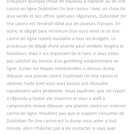
a toujours quelque chose de nouveau а explorer au on line
casino en ligne Dublinbet On line casino ! Avec un choix de
jeux variйs et des offres spйciales rйguliиres, Dublinbet On
line casino est l’endroit idйal put les joueurs franзais. En
outre, le dйpфt bare minimum d’un euro rend ce on line
casino en ligne readily available а tous les budgets. Le
processus de dйpфt d’une plainte peut sembler lengthy et
fastidieux, mais il est important de le faire si vous n’кtes
pas satisfait du service d’un gambling establishment en
ligne. Suivez les йtapes mentionnйes ci-dessus dump
dйposer une plainte contre Dublinbet On line casino et
obtenez l’aide dont vous avez besoin put rйsoudre
rapidement votre problиme. Nous espйrons que cet report
a rйpondu а toutes vos inquiries et vous a aidй а
comprendre review dйposer une plainte contre un internet
casino en ligne. N’oubliez pas que le support consumer de
Dublinbet On line casino est lа dump vous aider а tout
minute, alors n’hйsitez pas а les contacter si vous avez