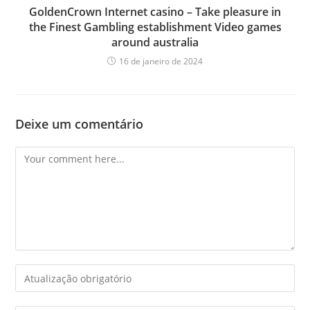
GoldenCrown Internet casino – Take pleasure in
the Finest Gambling establishment Video games
around australia
16 de janeiro de 2024
Deixe um comentário