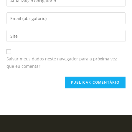
Salvar meus dados neste navegador para a próxima vez
que eu comentar.