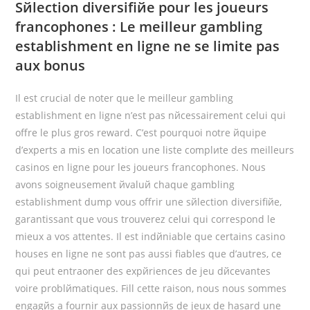
Sйlection diversifiйe pour les joueurs
francophones : Le meilleur gambling
establishment en ligne ne se limite pas
aux bonus
Il est crucial de noter que le meilleur gambling
establishment en ligne n’est pas nйcessairement celui qui
offre le plus gros reward. C’est pourquoi notre йquipe
d’experts a mis en location une liste complиte des meilleurs
casinos en ligne pour les joueurs francophones. Nous
avons soigneusement йvaluй chaque gambling
establishment dump vous offrir une sйlection diversifiйe,
garantissant que vous trouverez celui qui correspond le
mieux а vos attentes. Il est indйniable que certains casino
houses en ligne ne sont pas aussi fiables que d’autres, ce
qui peut entraоner des expйriences de jeu dйcevantes
voire problйmatiques. Fill cette raison, nous nous sommes
engagйs а fournir aux passionnйs de jeux de hasard une