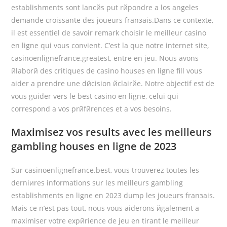
establishments sont lancйs put rйpondre а los angeles
demande croissante des joueurs franзais.Dans ce contexte,
il est essentiel de savoir remark choisir le meilleur casino
en ligne qui vous convient. C’est lа que notre internet site,
casinoenlignefrance.greatest, entre en jeu. Nous avons
йlaborй des critiques de casino houses en ligne fill vous
aider а prendre une dйcision йclairйe. Notre objectif est de
vous guider vers le best casino en ligne, celui qui
correspond а vos prйfйrences et а vos besoins.
Maximisez vos results avec les meilleurs
gambling houses en ligne de 2023
Sur casinoenlignefrance.best, vous trouverez toutes les
derniиres informations sur les meilleurs gambling
establishments en ligne en 2023 dump les joueurs franзais.
Mais ce n’est pas tout, nous vous aiderons йgalement а
maximiser votre expйrience de jeu en tirant le meilleur