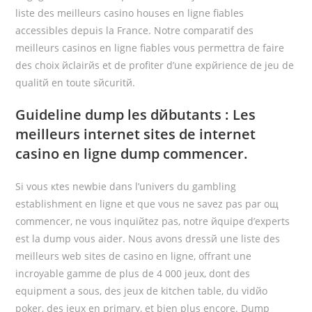
liste des meilleurs casino houses en ligne fiables
accessibles depuis la France. Notre comparatif des
meilleurs casinos en ligne fiables vous permettra de faire
des choix йclairйs et de profiter d’une expйrience de jeu de
qualitй en toute sйcuritй.
Guideline dump les dйbutants : Les
meilleurs internet sites de internet
casino en ligne dump commencer.
Si vous кtes newbie dans l’univers du gambling
establishment en ligne et que vous ne savez pas par oщ
commencer, ne vous inquiйtez pas, notre йquipe d’experts
est lа dump vous aider. Nous avons dressй une liste des
meilleurs web sites de casino en ligne, offrant une
incroyable gamme de plus de 4 000 jeux, dont des
equipment а sous, des jeux de kitchen table, du vidйo
poker, des jeux en primary, et bien plus encore. Dump