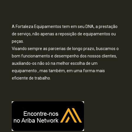
A Fortaleza Equipamentos tem em seu DNA, a prestação
de serviço, não apenas a reposição de equipamentos ou
peças.
Visando sempre as parcerias de longo prazo, buscamos o
bom funcionamento e desempenho dos nossos clientes,
auxiliando-os não só na melhor escolha de um
equipamento , mas também, em uma forma mais
eficiente de trabalho.