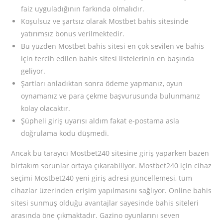
faiz uyguladığının farkında olmalıdır.
Koşulsuz ve şartsız olarak Mostbet bahis sitesinde
yatırımsız bonus verilmektedir.
Bu yüzden Mostbet bahis sitesi en çok sevilen ve bahis
için tercih edilen bahis sitesi listelerinin en başında
geliyor.
Şartları anladıktan sonra ödeme yapmanız, oyun
oynamanız ve para çekme başvurusunda bulunmanız
kolay olacaktır.
Şüpheli giriş uyarısı aldım fakat e-postama asla
doğrulama kodu düşmedi.
Ancak bu tarayıcı Mostbet240 sitesine giriş yaparken bazen
birtakım sorunlar ortaya çıkarabiliyor. Mostbet240 için cihaz
seçimi Mostbet240 yeni giriş adresi güncellemesi, tüm
cihazlar üzerinden erişim yapılmasını sağlıyor. Online bahis
sitesi sunmuş olduğu avantajlar sayesinde bahis siteleri
arasında öne çıkmaktadır. Gazino oyunlarını seven