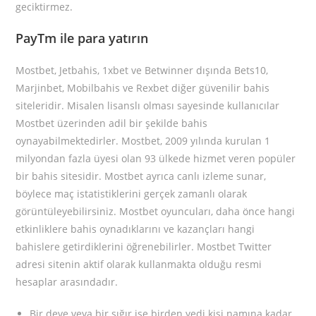
geciktirmez.
PayTm ile para yatırın
Mostbet, Jetbahis, 1xbet ve Betwinner dışında Bets10,
Marjinbet, Mobilbahis ve Rexbet diğer güvenilir bahis
siteleridir. Misalen lisanslı olması sayesinde kullanıcılar
Mostbet üzerinden adil bir şekilde bahis
oynayabilmektedirler. Mostbet, 2009 yılında kurulan 1
milyondan fazla üyesi olan 93 ülkede hizmet veren popüler
bir bahis sitesidir. Mostbet ayrıca canlı izleme sunar,
böylece maç istatistiklerini gerçek zamanlı olarak
görüntüleyebilirsiniz. Mostbet oyuncuları, daha önce hangi
etkinliklere bahis oynadıklarını ve kazançları hangi
bahislere getirdiklerini öğrenebilirler. Mostbet Twitter
adresi sitenin aktif olarak kullanmakta olduğu resmi
hesaplar arasındadır.
Bir deve veya bir sığır ise birden yedi kişi namına kadar