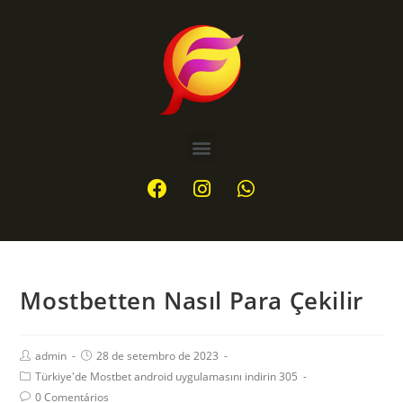
Mostbetten Nasıl Para Çekilir
admin
28 de setembro de 2023
Türkiye'de Mostbet android uygulamasını indirin 305
0 Comentários