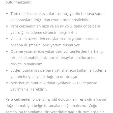
bulunmaktadır.
Tüm mobil casino oyunlarımız hoş geldin bonusu sunar
ve bonuslara doğrudan oyunlardan erişilebilir.
Para çekmenin en hızlı ve en iyi yolu, daha önce para
yatırdığınız ödeme sistemini seçmektir.
Ve sistem üzerinden onaylanmasını yaptım paranın
hesaba düşmesini bekliyorum düşmüyor.
Ödeme yapmak için yukarıdaki yöntemlerden herhangi
birini kullanabilirsiniz ancak detayları doldururken
dikkatli olmalısınız.
Lütfen bunların size para yatırmak için kullanılan ödeme
yöntemleriyle aynı olduğunu unutmayın.
Mostbet, minimum 2 dolar (yaklaşık 36 TL) depozito
yatırmanızı gerektirir.
Para çekmeden önce, bir profil doldurmalı, reşit olma yaşını
doğrulamak için belge taramaları sağlamalısınız. Çoğu
zaman, bu tanımlama için yeterlidir; nadir durumlarda bir