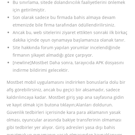
Bu sınırlama, sitede dolandırıcılık faaliyetlerini önlemek
için getirilmiştir.
Son olarak sadece bu firmada bahis almaya devam
etmenizde bile firma tarafından ödüllendirilirsiniz.
Ancak bu, web sitelerini ziyaret ettikten sonraki ilk birkaç
dakika içinde oyun oynamaya başlamanıza olanak tanır.
Site hakkında forum yapılan yorumlar incelendiğinde
firmanın şikayet almadığı göze çarpıyor.
[newline]Mostbet Daha sonra, tarayıcıda APK dosyasını
indirme bildirimi gelecektir.
Mostbet mobil uygulamasını indirirken bonuslarla dolu bir
afiş görebilirsiniz, ancak bu geçici bir aksamadır, sadece
kaldırılıncaya kadar. Mostbet giriş yap ana sayfasına gidin
ve kayıt olmak için butona tıklayın;Alanları doldurun.
Güvenlik tedbirleri içerisinde kara para aklamanın yasak
olması, oyuncular arasında bakiye transferinin olmaması
gibi tedbirler yer alıyor. Giriş adresleri yasa dışı bahis
oynatmak ve oynamanın yasak olmasından kaynaklanıyor.