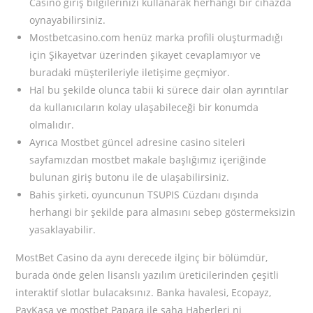
Casino giriş bilgilerinizi kullanarak herhangi bir cihazda
oynayabilirsiniz.
Mostbetcasino.com henüz marka profili oluşturmadığı
için Şikayetvar üzerinden şikayet cevaplamıyor ve
buradaki müşterileriyle iletişime geçmiyor.
Hal bu şekilde olunca tabii ki sürece dair olan ayrıntılar
da kullanıcıların kolay ulaşabileceği bir konumda
olmalıdır.
Ayrıca Mostbet güncel adresine casino siteleri
sayfamızdan mostbet makale başlığımız içeriğinde
bulunan giriş butonu ile de ulaşabilirsiniz.
Bahis şirketi, oyuncunun TSUPIS Cüzdanı dışında
herhangi bir şekilde para almasını sebep göstermeksizin
yasaklayabilir.
MostBet Casino da aynı derecede ilginç bir bölümdür,
burada önde gelen lisanslı yazılım üreticilerinden çeşitli
interaktif slotlar bulacaksınız. Banka havalesi, Ecopayz,
PayKasa ve mostbet Papara ile saha Haberleri ni