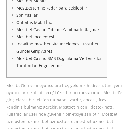
Mostbet Mobile
MostBet’ten ne kadar para çekilebilir
Son Yazılar
Onbahis Mobil İndir
Mostbet Casino Ödeme Yapılmadı Ulaşmak
Mostbet İncelemesi
[newline]mostbet Site İncelemesi, Mostbet
Güncel Giriş Adresi
Mostbet Casino SMS Doğrulama Ve Temsilci
Tarafından Engellenme!
Mostbet’ten yeni oyunculara hoş geldiniz hediyesi, tüm yeni
oyuncuların katılabileceği özel bir promosyondur. Mostbet’e
giriş olarak bir telefon numarası vardır, ancak şifreyi
kendiniz bulmanız gerekir. Mostbet’in canlı destek hattı,
kullanıcılar üzerinde güvenilir bir etkiye sahiptir. Mostbet
uzmostbet uzmostbet uzmostbet uzmostbet uzmostbet
uzmostbet uzmostbet uzmostbet uzmostbet uzmostbet