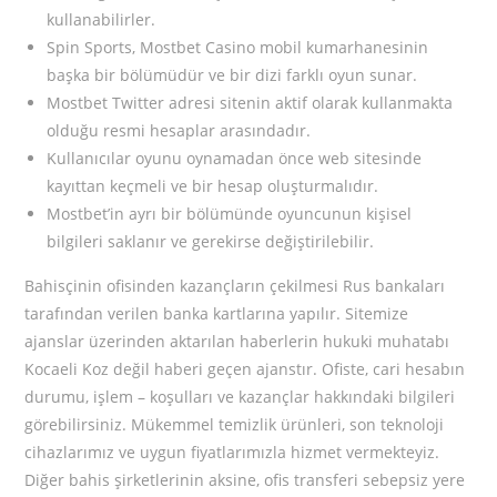
kullanabilirler.
Spin Sports, Mostbet Casino mobil kumarhanesinin
başka bir bölümüdür ve bir dizi farklı oyun sunar.
Mostbet Twitter adresi sitenin aktif olarak kullanmakta
olduğu resmi hesaplar arasındadır.
Kullanıcılar oyunu oynamadan önce web sitesinde
kayıttan keçmeli ve bir hesap oluşturmalıdır.
Mostbet’in ayrı bir bölümünde oyuncunun kişisel
bilgileri saklanır ve gerekirse değiştirilebilir.
Bahisçinin ofisinden kazançların çekilmesi Rus bankaları
tarafından verilen banka kartlarına yapılır. Sitemize
ajanslar üzerinden aktarılan haberlerin hukuki muhatabı
Kocaeli Koz değil haberi geçen ajanstır. Ofiste, cari hesabın
durumu, işlem – koşulları ve kazançlar hakkındaki bilgileri
görebilirsiniz. Mükemmel temizlik ürünleri, son teknoloji
cihazlarımız ve uygun fiyatlarımızla hizmet vermekteyiz.
Diğer bahis şirketlerinin aksine, ofis transferi sebepsiz yere