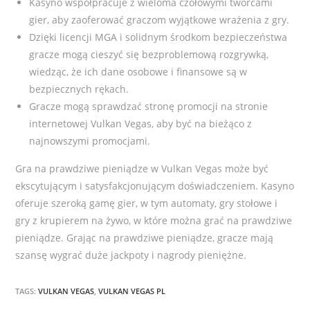
Kasyno współpracuje z wieloma czołowymi twórcami
gier, aby zaoferować graczom wyjątkowe wrażenia z gry.
Dzięki licencji MGA i solidnym środkom bezpieczeństwa
gracze mogą cieszyć się bezproblemową rozgrywką,
wiedząc, że ich dane osobowe i finansowe są w
bezpiecznych rękach.
Gracze mogą sprawdzać stronę promocji na stronie
internetowej Vulkan Vegas, aby być na bieżąco z
najnowszymi promocjami.
Gra na prawdziwe pieniądze w Vulkan Vegas może być
ekscytującym i satysfakcjonującym doświadczeniem. Kasyno
oferuje szeroką gamę gier, w tym automaty, gry stołowe i
gry z krupierem na żywo, w które można grać na prawdziwe
pieniądze. Grając na prawdziwe pieniądze, gracze mają
szansę wygrać duże jackpoty i nagrody pieniężne.
TAGS:
VULKAN VEGAS
,
VULKAN VEGAS PL