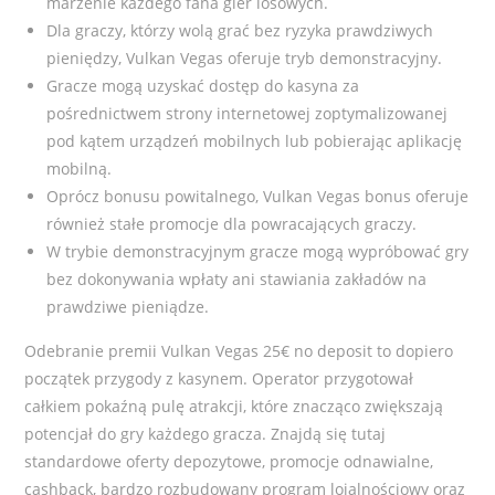
marzenie każdego fana gier losowych.
Dla graczy, którzy wolą grać bez ryzyka prawdziwych
pieniędzy, Vulkan Vegas oferuje tryb demonstracyjny.
Gracze mogą uzyskać dostęp do kasyna za
pośrednictwem strony internetowej zoptymalizowanej
pod kątem urządzeń mobilnych lub pobierając aplikację
mobilną.
Oprócz bonusu powitalnego, Vulkan Vegas bonus oferuje
również stałe promocje dla powracających graczy.
W trybie demonstracyjnym gracze mogą wypróbować gry
bez dokonywania wpłaty ani stawiania zakładów na
prawdziwe pieniądze.
Odebranie premii Vulkan Vegas 25€ no deposit to dopiero
początek przygody z kasynem. Operator przygotował
całkiem pokaźną pulę atrakcji, które znacząco zwiększają
potencjał do gry każdego gracza. Znajdą się tutaj
standardowe oferty depozytowe, promocje odnawialne,
cashback, bardzo rozbudowany program lojalnościowy oraz