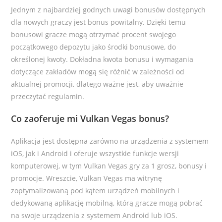
Jednym z najbardziej godnych uwagi bonusów dostępnych
dla nowych graczy jest bonus powitalny. Dzięki temu
bonusowi gracze mogą otrzymać procent swojego
początkowego depozytu jako środki bonusowe, do
określonej kwoty. Dokładna kwota bonusu i wymagania
dotyczące zakładów mogą się różnić w zależności od
aktualnej promocji, dlatego ważne jest, aby uważnie
przeczytać regulamin.
Co zaoferuje mi Vulkan Vegas bonus?
Aplikacja jest dostępna zarówno na urządzenia z systemem
iOS, jak i Android i oferuje wszystkie funkcje wersji
komputerowej, w tym Vulkan Vegas gry za 1 grosz, bonusy i
promocje. Wreszcie, Vulkan Vegas ma witrynę
zoptymalizowaną pod kątem urządzeń mobilnych i
dedykowaną aplikację mobilną, którą gracze mogą pobrać
na swoje urządzenia z systemem Android lub iOS.