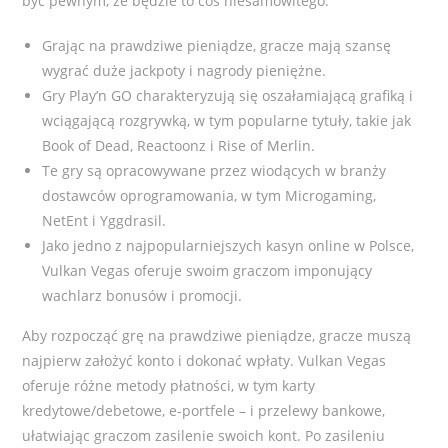
być pewnym, że będzie to coś niesamowitego.
Grając na prawdziwe pieniądze, gracze mają szansę
wygrać duże jackpoty i nagrody pieniężne.
Gry Play’n GO charakteryzują się oszałamiającą grafiką i
wciągającą rozgrywką, w tym popularne tytuły, takie jak
Book of Dead, Reactoonz i Rise of Merlin.
Te gry są opracowywane przez wiodących w branży
dostawców oprogramowania, w tym Microgaming,
NetEnt i Yggdrasil.
Jako jedno z najpopularniejszych kasyn online w Polsce,
Vulkan Vegas oferuje swoim graczom imponujący
wachlarz bonusów i promocji.
Aby rozpocząć grę na prawdziwe pieniądze, gracze muszą
najpierw założyć konto i dokonać wpłaty. Vulkan Vegas
oferuje różne metody płatności, w tym karty
kredytowe/debetowe, e-portfele – i przelewy bankowe,
ułatwiając graczom zasilenie swoich kont. Po zasileniu