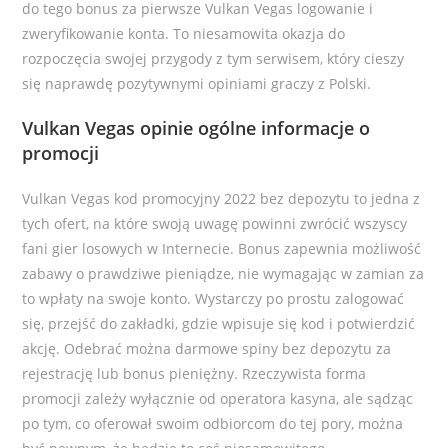
do tego bonus za pierwsze Vulkan Vegas logowanie i
zweryfikowanie konta. To niesamowita okazja do
rozpoczęcia swojej przygody z tym serwisem, który cieszy
się naprawdę pozytywnymi opiniami graczy z Polski.
Vulkan Vegas opinie ogólne informacje o
promocji
Vulkan Vegas kod promocyjny 2022 bez depozytu to jedna z
tych ofert, na które swoją uwagę powinni zwrócić wszyscy
fani gier losowych w Internecie. Bonus zapewnia możliwość
zabawy o prawdziwe pieniądze, nie wymagając w zamian za
to wpłaty na swoje konto. Wystarczy po prostu zalogować
się, przejść do zakładki, gdzie wpisuje się kod i potwierdzić
akcję. Odebrać można darmowe spiny bez depozytu za
rejestrację lub bonus pieniężny. Rzeczywista forma
promocji zależy wyłącznie od operatora kasyna, ale sądząc
po tym, co oferował swoim odbiorcom do tej pory, można