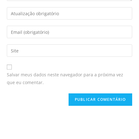
Salvar meus dados neste navegador para a próxima vez
que eu comentar.