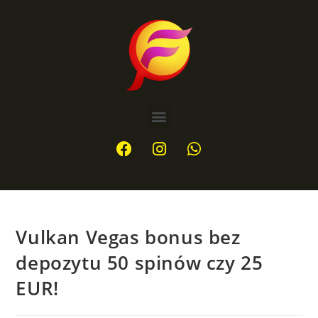
Vulkan Vegas bonus bez
depozytu 50 spinów czy 25
EUR!