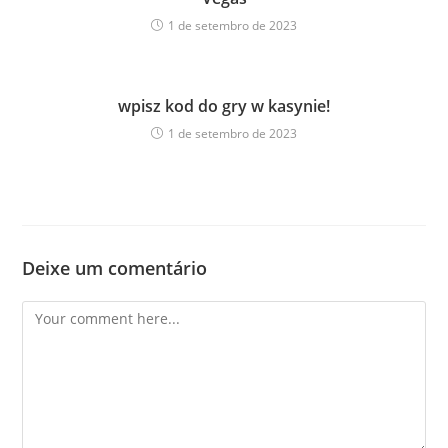
1 de setembro de 2023
wpisz kod do gry w kasynie!
1 de setembro de 2023
Deixe um comentário