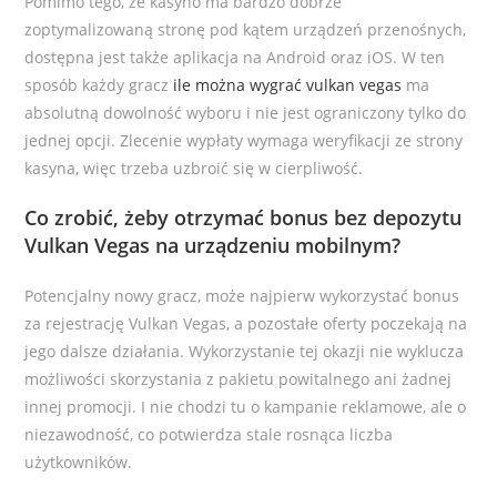
Pomimo tego, że kasyno ma bardzo dobrze
zoptymalizowaną stronę pod kątem urządzeń przenośnych,
dostępna jest także aplikacja na Android oraz iOS. W ten
sposób każdy gracz
ile można wygrać vulkan vegas
ma
absolutną dowolność wyboru i nie jest ograniczony tylko do
jednej opcji. Zlecenie wypłaty wymaga weryfikacji ze strony
kasyna, więc trzeba uzbroić się w cierpliwość.
Co zrobić, żeby otrzymać bonus bez depozytu
Vulkan Vegas na urządzeniu mobilnym?
Potencjalny nowy gracz, może najpierw wykorzystać bonus
za rejestrację Vulkan Vegas, a pozostałe oferty poczekają na
jego dalsze działania. Wykorzystanie tej okazji nie wyklucza
możliwości skorzystania z pakietu powitalnego ani żadnej
innej promocji. I nie chodzi tu o kampanie reklamowe, ale o
niezawodność, co potwierdza stale rosnąca liczba
użytkowników.