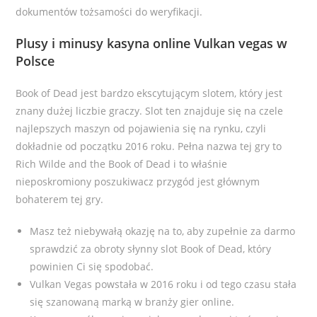
dokumentów tożsamości do weryfikacji.
Plusy i minusy kasyna online Vulkan vegas w
Polsce
Book of Dead jest bardzo ekscytującym slotem, który jest
znany dużej liczbie graczy. Slot ten znajduje się na czele
najlepszych maszyn od pojawienia się na rynku, czyli
dokładnie od początku 2016 roku. Pełna nazwa tej gry to
Rich Wilde and the Book of Dead i to właśnie
nieposkromiony poszukiwacz przygód jest głównym
bohaterem tej gry.
Masz też niebywałą okazję na to, aby zupełnie za darmo
sprawdzić za obroty słynny slot Book of Dead, który
powinien Ci się spodobać.
Vulkan Vegas powstała w 2016 roku i od tego czasu stała
się szanowaną marką w branży gier online.