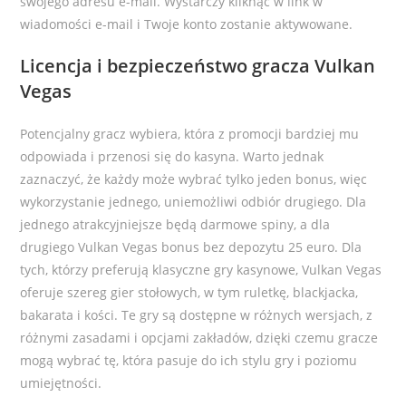
swojego adresu e-mail. Wystarczy kliknąć w link w
wiadomości e-mail i Twoje konto zostanie aktywowane.
Licencja i bezpieczeństwo gracza Vulkan
Vegas
Potencjalny gracz wybiera, która z promocji bardziej mu
odpowiada i przenosi się do kasyna. Warto jednak
zaznaczyć, że każdy może wybrać tylko jeden bonus, więc
wykorzystanie jednego, uniemożliwi odbiór drugiego. Dla
jednego atrakcyjniejsze będą darmowe spiny, a dla
drugiego Vulkan Vegas bonus bez depozytu 25 euro. Dla
tych, którzy preferują klasyczne gry kasynowe, Vulkan Vegas
oferuje szereg gier stołowych, w tym ruletkę, blackjacka,
bakarata i kości. Te gry są dostępne w różnych wersjach, z
różnymi zasadami i opcjami zakładów, dzięki czemu gracze
mogą wybrać tę, która pasuje do ich stylu gry i poziomu
umiejętności.