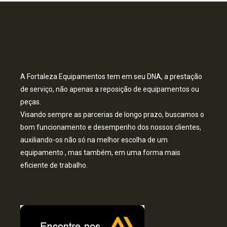
A Fortaleza Equipamentos tem em seu DNA, a prestação
de serviço, não apenas a reposição de equipamentos ou
peças.
Visando sempre as parcerias de longo prazo, buscamos o
bom funcionamento e desempenho dos nossos clientes,
auxiliando-os não só na melhor escolha de um
equipamento , mas também, em uma forma mais
eficiente de trabalho.