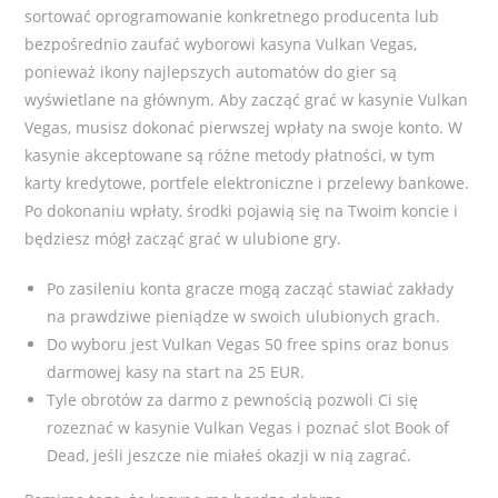
sortować oprogramowanie konkretnego producenta lub
bezpośrednio zaufać wyborowi kasyna Vulkan Vegas,
ponieważ ikony najlepszych automatów do gier są
wyświetlane na głównym. Aby zacząć grać w kasynie Vulkan
Vegas, musisz dokonać pierwszej wpłaty na swoje konto. W
kasynie akceptowane są różne metody płatności, w tym
karty kredytowe, portfele elektroniczne i przelewy bankowe.
Po dokonaniu wpłaty, środki pojawią się na Twoim koncie i
będziesz mógł zacząć grać w ulubione gry.
Po zasileniu konta gracze mogą zacząć stawiać zakłady
na prawdziwe pieniądze w swoich ulubionych grach.
Do wyboru jest Vulkan Vegas 50 free spins oraz bonus
darmowej kasy na start na 25 EUR.
Tyle obrotów za darmo z pewnością pozwoli Ci się
rozeznać w kasynie Vulkan Vegas i poznać slot Book of
Dead, jeśli jeszcze nie miałeś okazji w nią zagrać.