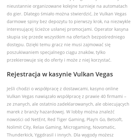
nieustannie organizowane kolejne turnieje na automatach
do gier. Dlatego śmiało można stwierdzić, że Vulkan Vegas
darmowe spiny bez depozytu to pierwszy krok, na niezwykle
interesującej ścieżce usłanej promocjami. Operator kasyna
skupia się przede wszystkim na ofertach bezpośredniego
dostępu. Dzięki temu gracz nie musi zajmować się
poszukiwaniem specjalnego ciągu znaków, tylko
przekierowuje się do oferty i może z niej korzystać.
Rejestracja w kasynie Vulkan Vegas
Jeśli chodzi o współpracę z dostawcami, kasyno online
Vulkan Vegas nawiązało współpracę z prawie 40 firmami –
ze znanych, ale ostatnio zadeklarowanych, ale obiecujących
marek z branży hazardowej. W lobby można znaleźć
nowości od NetEnt, Red Tiger Gaming, Play’n Go, Betsoft,
Nolimit City, Relax Gaming, Microgaming, Novomatic,
Thunderkick, Yggdrasil i innych. Dla wygody możesz