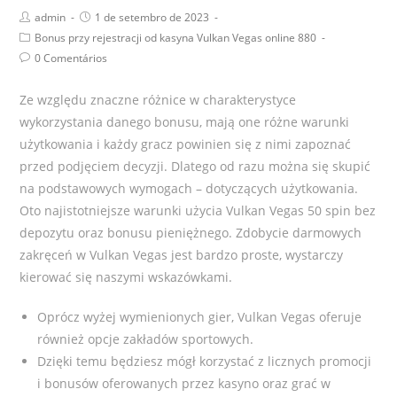
admin
1 de setembro de 2023
Bonus przy rejestracji od kasyna Vulkan Vegas online 880
0 Comentários
Ze względu znaczne różnice w charakterystyce
wykorzystania danego bonusu, mają one różne warunki
użytkowania i każdy gracz powinien się z nimi zapoznać
przed podjęciem decyzji. Dlatego od razu można się skupić
na podstawowych wymogach – dotyczących użytkowania.
Oto najistotniejsze warunki użycia Vulkan Vegas 50 spin bez
depozytu oraz bonusu pieniężnego. Zdobycie darmowych
zakręceń w Vulkan Vegas jest bardzo proste, wystarczy
kierować się naszymi wskazówkami.
Oprócz wyżej wymienionych gier, Vulkan Vegas oferuje
również opcje zakładów sportowych.
Dzięki temu będziesz mógł korzystać z licznych promocji
i bonusów oferowanych przez kasyno oraz grać w