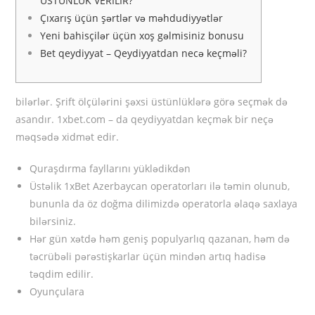
ÜSTÜNLÜK VERİLİR?
Çıxarış üçün şərtlər və məhdudiyyətlər
Yeni bahisçilər üçün xoş gəlmisiniz bonusu
Bet qeydiyyat – Qeydiyyatdan necə keçməli?
bilərlər. Şrift ölçülərini şəxsi üstünlüklərə görə seçmək də
asandır. 1xbet.com – da qeydiyyatdan keçmək bir neçə
məqsədə xidmət edir.
Quraşdırma fayllarını yüklədikdən
Üstəlik 1xBet Azerbaycan operatorları ilə təmin olunub,
bununla da öz doğma dilimizdə operatorla əlaqə saxlaya
bilərsiniz.
Hər gün xətdə həm geniş populyarlıq qazanan, həm də
təcrübəli pərəstişkarlar üçün mindən artıq hadisə
təqdim edilir.
Oyunçulara