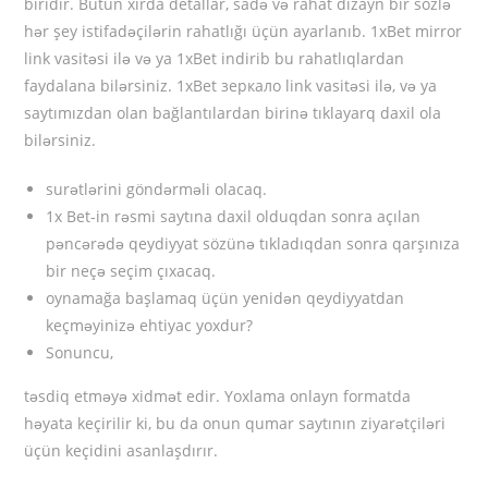
biridir. Bütün xırda detallar, sadə və rahat dizayn bir sözlə
hər şey istifadəçilərin rahatlığı üçün ayarlanıb. 1xBet mirror
link vasitəsi ilə və ya 1xBet indirib bu rahatlıqlardan
faydalana bilərsiniz. 1xBet зеркало link vasitəsi ilə, və ya
saytımızdan olan bağlantılardan birinə tıklayarq daxil ola
bilərsiniz.
surətlərini göndərməli olacaq.
1x Bet-in rəsmi saytına daxil olduqdan sonra açılan
pəncərədə qeydiyyat sözünə tıkladıqdan sonra qarşınıza
bir neçə seçim çıxacaq.
oynamağa başlamaq üçün yenidən qeydiyyatdan
keçməyinizə ehtiyac yoxdur?
Sonuncu,
təsdiq etməyə xidmət edir. Yoxlama onlayn formatda
həyata keçirilir ki, bu da onun qumar saytının ziyarətçiləri
üçün keçidini asanlaşdırır.