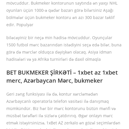
mövcuddur. Bukmeker kontorunun saytında ən yaxşı NHL
oyunları üçün 1000-ə qədər bazarı görə bilərsiniz Aşağı
bölmələr üçün bukmeker kontoru ən azı 300 bazar təklif
edir. Populyar
biləcəyiniz bir neçə min hadisə mövcuddur. Oyunçular
1500 futbol mərc bazarından istədiyini seçə edə bilər, buna
görə də mərclər olduqca dəyişkən olacaq. Asiya idman
hadisələri və ya Afrika turnirləri də daxil olmaqla
BET BUKMEKER ŞİRKƏTİ – 1xbet az 1xbet
merc, Azərbaycan Mərc, bukmeker
Geri zəng funksiyası ilə də, kontur xərcləmədən
Azərbaycanlı operatorla telefon vasitəsi ilə danışmaq
mümkündür. Biz hər bir mərc kontorunu bütün mənfi və
müsbət tərəfləri ilə sizlərə çatdırırıq. Əgər onlayn mərc
etmək istəyirsinizsə, 1xBet AZ zerkalo ən gözəl seçimlərdən