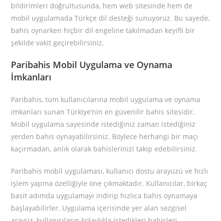
bildirimleri doğrultusunda, hem web sitesinde hem de
mobil uygulamada Türkçe dil desteği sunuyoruz. Bu sayede,
bahis oynarken hiçbir dil engeline takılmadan keyifli bir
şekilde vakit geçirebilirsiniz.
Paribahis Mobil Uygulama ve Oynama
İmkanları
Paribahis, tüm kullanıcılarına mobil uygulama ve oynama
imkanları sunan Türkiye’nin en güvenilir bahis sitesidir.
Mobil uygulama sayesinde istediğiniz zaman istediğiniz
yerden bahis oynayabilirsiniz. Böylece herhangi bir maçı
kaçırmadan, anlık olarak bahislerinizi takip edebilirsiniz.
Paribahis mobil uygulaması, kullanıcı dostu arayüzü ve hızlı
işlem yapma özelliğiyle öne çıkmaktadır. Kullanıcılar, birkaç
basit adımda uygulamayı indirip hızlıca bahis oynamaya
başlayabilirler. Uygulama içerisinde yer alan sezgisel
arayüz, kullanıcıların kolaylıkla istedikleri bahisleri