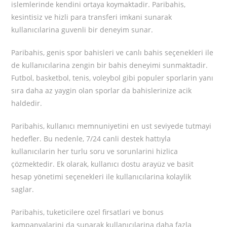
islemlerinde kendini ortaya koymaktadir. Paribahis,
kesintisiz ve hizli para transferi imkani sunarak
kullanıcılarina guvenli bir deneyim sunar.
Paribahis, genis spor bahisleri ve canlı bahis seçenekleri ile
de kullanıcılarina zengin bir bahis deneyimi sunmaktadir.
Futbol, basketbol, ​​tenis, ​​voleybol gibi populer sporlarin yanı
sıra daha az yaygin olan sporlar da bahislerinize acik
haldedir.
Paribahis, kullanıcı memnuniyetini en ust seviyede tutmayi
hedefler. Bu nedenle, 7/24 canli destek hattıyla
kullanıcılarin her turlu soru ve sorunlarini hizlica
çözmektedir. Ek olarak, kullanıcı dostu arayüz ve basit
hesap yönetimi seçenekleri ile kullanıcılarina kolaylik
saglar.
Paribahis, tuketicilere ozel firsatlari ve bonus
kampanyalarini da sunarak kullanıcılarina daha fazla