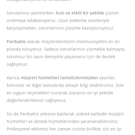
Sorularınızı yanıtlarken,
hızlı ve etkili bir şekilde
çözüm
üretmeye odaklanıyoruz. Uzun bekleme süreleriyle
karşılaşmadan, sorunlarınızı çözüme kavuşturuyoruz.
Paribahis
olarak, müşterilerimizin memnuniyetini en ön
planda tutuyoruz. Sadece sorunlarınızı çözmekle kalmayıp,
sorunsuz bir oyun deneyimi yaşamanız için de destek
sağlıyoruz.
Ayrıca,
müşteri hizmetleri temsilcilerimizden
oyunlar,
bonuslar ve diğer konularda detaylı bilgi alabilirsiniz. Size
en uygun seçenekleri sunarak, paranızı en iyi şekilde
değerlendirmenizi sağlıyoruz.
Siz de Paribahis ailesine katılarak, yüksek kalitede müşteri
hizmetleri ve destek hizmetlerinden yararlanabilirsiniz.
Profesyonel ekibimiz her zaman sizinle birlikte, sizi en iyi