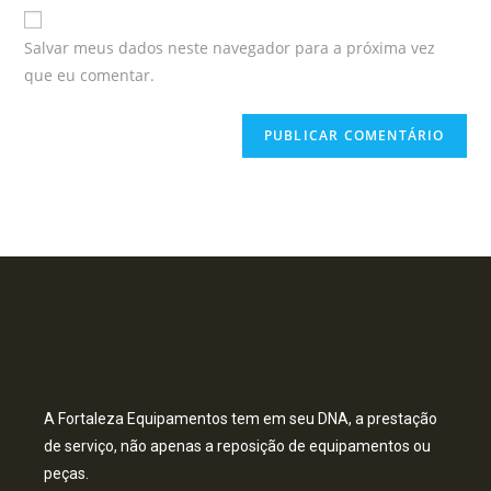
Salvar meus dados neste navegador para a próxima vez
que eu comentar.
A Fortaleza Equipamentos tem em seu DNA, a prestação
de serviço, não apenas a reposição de equipamentos ou
peças.