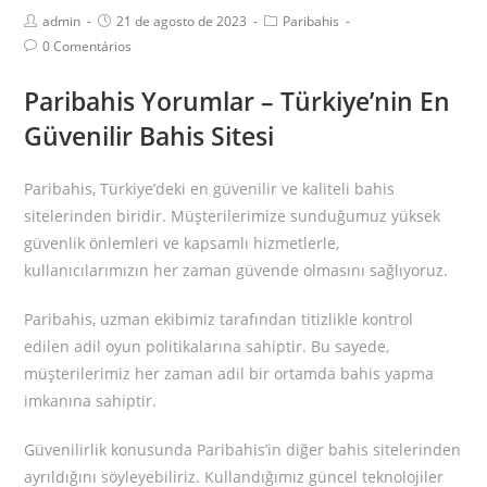
admin
21 de agosto de 2023
Paribahis
0 Comentários
Paribahis Yorumlar – Türkiye’nin En
Güvenilir Bahis Sitesi
Paribahis, Türkiye’deki en güvenilir ve kaliteli bahis
sitelerinden biridir. Müşterilerimize sunduğumuz yüksek
güvenlik önlemleri ve kapsamlı hizmetlerle,
kullanıcılarımızın her zaman güvende olmasını sağlıyoruz.
Paribahis, uzman ekibimiz tarafından titizlikle kontrol
edilen adil oyun politikalarına sahiptir. Bu sayede,
müşterilerimiz her zaman adil bir ortamda bahis yapma
imkanına sahiptir.
Güvenilirlik konusunda Paribahis’in diğer bahis sitelerinden
ayrıldığını söyleyebiliriz. Kullandığımız güncel teknolojiler