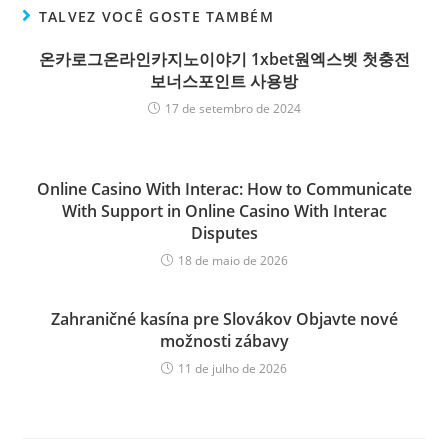
TALVEZ VOCÊ GOSTE TAMBÉM
온카로그온라인카지노이야기 1xbet원엑스벳 첫충전
보너스포인트 사용방
17 de setembro de 2024
Online Casino With Interac: How to Communicate
With Support in Online Casino With Interac
Disputes
18 de maio de 2026
Zahraničné kasína pre Slovákov Objavte nové
možnosti zábavy
11 de julho de 2026