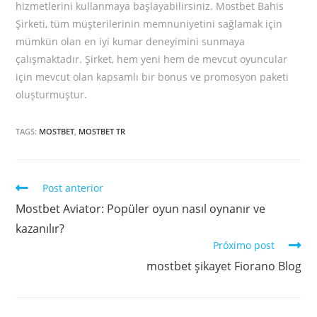
hizmetlerini kullanmaya başlayabilirsiniz. Mostbet Bahis
Şirketi, tüm müşterilerinin memnuniyetini sağlamak için
mümkün olan en iyi kumar deneyimini sunmaya
çalışmaktadır. Şirket, hem yeni hem de mevcut oyuncular
için mevcut olan kapsamlı bir bonus ve promosyon paketi
oluşturmuştur.
TAGS:
MOSTBET
,
MOSTBET TR
Post anterior
Mostbet Aviator: Popüler oyun nasıl oynanır ve
kazanılır?
Próximo post
mostbet şikayet Fiorano Blog