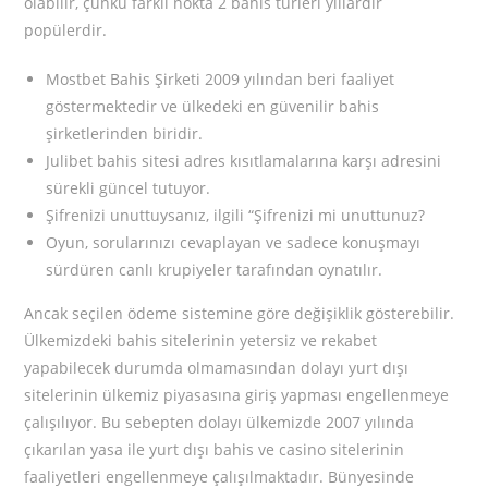
olabilir, çünkü farklı nokta 2 bahis türleri yıllardır
popülerdir.
Mostbet Bahis Şirketi 2009 yılından beri faaliyet
göstermektedir ve ülkedeki en güvenilir bahis
şirketlerinden biridir.
Julibet bahis sitesi adres kısıtlamalarına karşı adresini
sürekli güncel tutuyor.
Şifrenizi unuttuysanız, ilgili “Şifrenizi mi unuttunuz?
Oyun, sorularınızı cevaplayan ve sadece konuşmayı
sürdüren canlı krupiyeler tarafından oynatılır.
Ancak seçilen ödeme sistemine göre değişiklik gösterebilir.
Ülkemizdeki bahis sitelerinin yetersiz ve rekabet
yapabilecek durumda olmamasından dolayı yurt dışı
sitelerinin ülkemiz piyasasına giriş yapması engellenmeye
çalışılıyor. Bu sebepten dolayı ülkemizde 2007 yılında
çıkarılan yasa ile yurt dışı bahis ve casino sitelerinin
faaliyetleri engellenmeye çalışılmaktadır. Bünyesinde