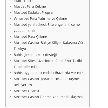
İndirirsiniz?
Mosbet Para Çekme
Mostbet Sadakat Programı
Venusbet Para Yatırma ve Çekme
Mostbet yeni adresi: Site engellenirse ne
yapabilirsiniz
Mostbet Para Çekme
Mostbet Casino Bakiye Siliyor Kafasına Göre
Takılıyo
Bahis şirketi teknik desteği
Mostbet Sitesi Üzerinden Canlı Skor Takibi
Yapılabilir mi?
Bahis uygulaması mobil cihazlarda var mı?
Mostbet Casino paranın Hesaba Düşmesini
Bekliyorum
Mostbet Lisansı
Mostbet Casino Ödeme Yapılmadı Ulaşmak