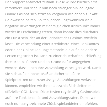
Der Support antwortet zeitnah. Diese wurde kürzlich erst
reformiert und schaut nun noch strenger hin, ob legale
Online Casinos sich strikt an Vorgaben wie denen zur Anti
Geldwäsche halten. Sollten jedoch ungewöhnlich viele
negative Bewertungen mit dem gleichen Kritikpunkt immer
wieder in Erscheinung treten, dann könnte dies durchaus
ein Punkt sein, der an der Seriosität des Casinos zweifeln
lässt. Die Verwendung einer Kreditkarte, eines Bankkontos
oder einer Online Zahlungsmethode, die auf eine andere
Person registriert ist, kann zu einer dauerhaften Schließung
Ihres Kontos führen und als Grund dafür angegeben
werden, dass Ihnen Ihre Auszahlung verweigert wird. Damit
Sie sich auf ein hohes Maß an Sicherheit, faire
Spielpraktiken und zuverlässige Auszahlungen verlassen
können, empfehlen wir Ihnen ausschließlich Seiten mit
offizieller GGL Lizenz. Diese testen regelmäßig Casinospiele
auf ihre Funktionalität und Auszahlungsraten. Damit wir
euch nur ausgezeichnete Glücksspielanbieter empfehlen,