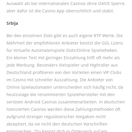
Auswahl als bei internationalen Casinos ohne OASIS Sperre,
aber dafür ist die Casino App übersichtlich und stabil.
Srbija
Bei den einzelnen Slots gibt es auch eigene RTP Werte. Die
Mehrheit der empfohlenen Anbieter besitzt die GGL Lizenz
für Virtuelle Automatenspiele Slots/Online Spielotheken.
Ein kleiner Test mit geringer Einzahlung hilft oft mehr als
jede Werbung. Besonders Vielspieler und Highroller aus
Deutschland profitieren von den Vorteilen einen VIP Clubs
im Casino mit schneller Auszahlung. Die Anbieter von
Online Spielautomaten unterscheiden sich häufig nicht, da
heutzutage die renommierten Spielehersteller mit den
seriösen Android Casinos zusammenarbeiten. In deutschen
lizenzierten Casinos werden diese Zahlungsmethoden oft
aufgrund strenger regulatorischer Vorgaben nicht
akzeptiert, da sie nicht den deutschen Vorschriften
entsprechen. “Du kannst dich in Österreich auf ein