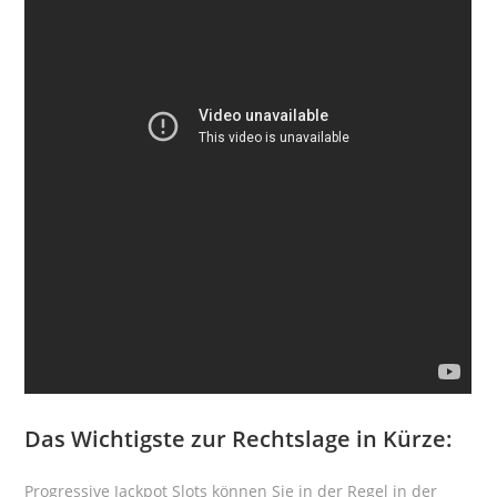
Das Wichtigste zur Rechtslage in Kürze:
Progressive Jackpot Slots können Sie in der Regel in der