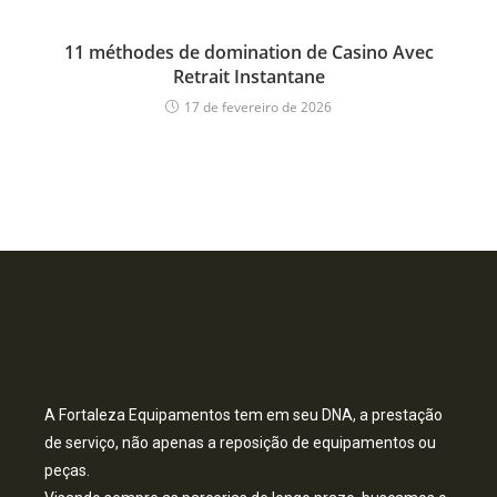
11 méthodes de domination de Casino Avec
Retrait Instantane
17 de fevereiro de 2026
A Fortaleza Equipamentos tem em seu DNA, a prestação
de serviço, não apenas a reposição de equipamentos ou
peças.