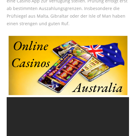
eine Casino App zur Verfügung stellen. Prüfung erfolgt erst
ab bestimmten Auszahlungsgrenzen. Insbesondere die
Prüfsiegel aus Malta, Gibraltar oder der Isle of Man haben
einen strengen und guten Ruf.