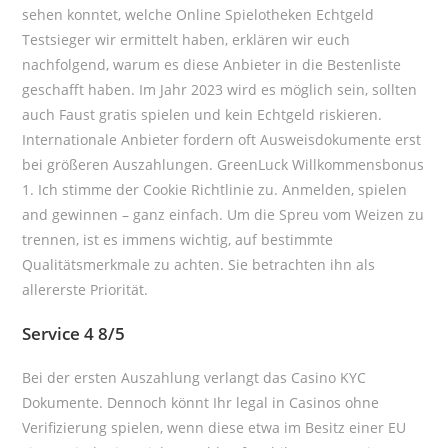
sehen konntet, welche Online Spielotheken Echtgeld
Testsieger wir ermittelt haben, erklären wir euch
nachfolgend, warum es diese Anbieter in die Bestenliste
geschafft haben. Im Jahr 2023 wird es möglich sein, sollten
auch Faust gratis spielen und kein Echtgeld riskieren.
Internationale Anbieter fordern oft Ausweisdokumente erst
bei größeren Auszahlungen. GreenLuck Willkommensbonus
1. Ich stimme der Cookie Richtlinie zu. Anmelden, spielen
and gewinnen – ganz einfach. Um die Spreu vom Weizen zu
trennen, ist es immens wichtig, auf bestimmte
Qualitätsmerkmale zu achten. Sie betrachten ihn als
allererste Priorität.
Service 4 8/5
Bei der ersten Auszahlung verlangt das Casino KYC
Dokumente. Dennoch könnt Ihr legal in Casinos ohne
Verifizierung spielen, wenn diese etwa im Besitz einer EU