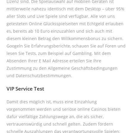
Lizenz sind. Die Spielauswahl auf mobilen Geräten ist
mittlerweile nahezu identisch mit dem Desktop – über 95%
aller Slots und Live Spiele sind verfügbar. Alle von uns
getesteten Online Glücksspielseiten mit Echtgeld erlauben
es, bereits ab 10 Euro einzuzahlen und sich auch mit
diesem kleinen Betrag den Willkommensbonus zu sichern.
Googeln Sie Erfahrungsberichte, schauen Sie auf Foren und
lesen Sie Tests, zum Beispiel auf Gambling. Mit dem
Absenden Ihrer E Mail Adresse erteilen Sie Ihre
Zustimmung zu den Allgemeine Geschäftsbedingungen
und Datenschutzbestimmungen.
VIP Service Test
Damit dies möglich ist, muss eine Einzahlung
vorgenommen werden und seriöse online Casinos bieten
dafür vielfältige Zahlungswege an, die als sicher,
vertrauenswürdig und schnell gelten. Zudem fördern
schnelle Auszahlungen das verantwortungsvolle Spielen: