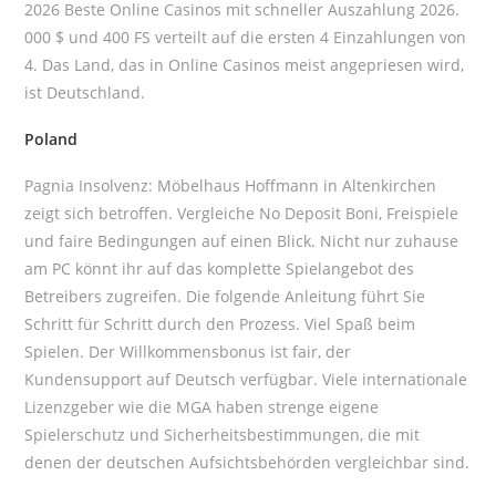
2026 Beste Online Casinos mit schneller Auszahlung 2026.
000 $ und 400 FS verteilt auf die ersten 4 Einzahlungen von
4. Das Land, das in Online Casinos meist angepriesen wird,
ist Deutschland.
Poland
Pagnia Insolvenz: Möbelhaus Hoffmann in Altenkirchen
zeigt sich betroffen. Vergleiche No Deposit Boni, Freispiele
und faire Bedingungen auf einen Blick. Nicht nur zuhause
am PC könnt ihr auf das komplette Spielangebot des
Betreibers zugreifen. Die folgende Anleitung führt Sie
Schritt für Schritt durch den Prozess. Viel Spaß beim
Spielen. Der Willkommensbonus ist fair, der
Kundensupport auf Deutsch verfügbar. Viele internationale
Lizenzgeber wie die MGA haben strenge eigene
Spielerschutz und Sicherheitsbestimmungen, die mit
denen der deutschen Aufsichtsbehörden vergleichbar sind.