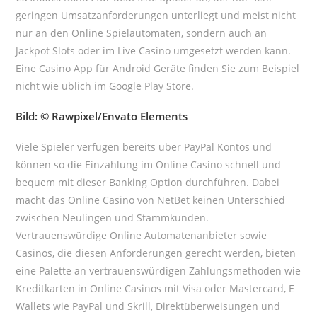
geringen Umsatzanforderungen unterliegt und meist nicht
nur an den Online Spielautomaten, sondern auch an
Jackpot Slots oder im Live Casino umgesetzt werden kann.
Eine Casino App für Android Geräte finden Sie zum Beispiel
nicht wie üblich im Google Play Store.
Bild: © Rawpixel/Envato Elements
Viele Spieler verfügen bereits über PayPal Kontos und
können so die Einzahlung im Online Casino schnell und
bequem mit dieser Banking Option durchführen. Dabei
macht das Online Casino von NetBet keinen Unterschied
zwischen Neulingen und Stammkunden.
Vertrauenswürdige Online Automatenanbieter sowie
Casinos, die diesen Anforderungen gerecht werden, bieten
eine Palette an vertrauenswürdigen Zahlungsmethoden wie
Kreditkarten in Online Casinos mit Visa oder Mastercard, E
Wallets wie PayPal und Skrill, Direktüberweisungen und