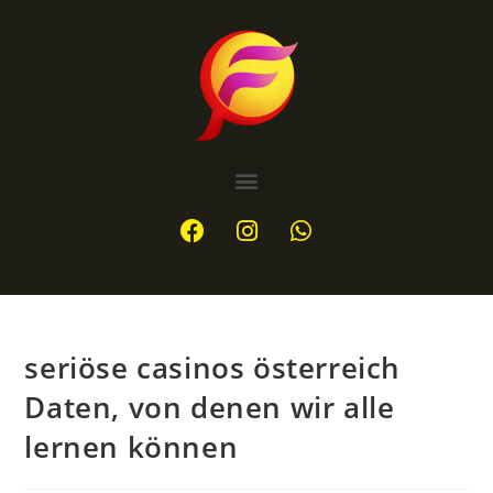
seriöse casinos österreich
Daten, von denen wir alle
lernen können