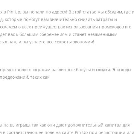
в Pin Up, вы попали по адресу! В этой статье мы обсудим, где 
д, которые помогут вам значительно снизить затраты и
асскажем о всех преимуществах использования промокодов и о
ведет вас к большим сбережениям и станет незаменимым
 к нам, и вы узнаете все секреты экономии!
 предоставляют игрокам различные бонусы и скидки. Эти коды
предложений, таких как:
 на выигрыш, так как они дают дополнительный капитал для
д в соответствующее поле на сайте Pin Up при регистрации ил