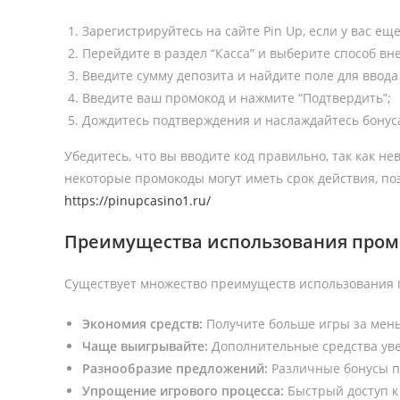
Зарегистрируйтесь на сайте Pin Up, если у вас еще
Перейдите в раздел “Касса” и выберите способ вн
Введите сумму депозита и найдите поле для ввода
Введите ваш промокод и нажмите “Подтвердить”;
Дождитесь подтверждения и наслаждайтесь бонус
Убедитесь, что вы вводите код правильно, так как н
некоторые промокоды могут иметь срок действия, поэ
https://pinupcasino1.ru/
Преимущества использования промо
Существует множество преимуществ использования п
Экономия средств:
Получите больше игры за мень
Чаще выигрывайте:
Дополнительные средства ув
Разнообразие предложений:
Различные бонусы п
Упрощение игрового процесса:
Быстрый доступ к