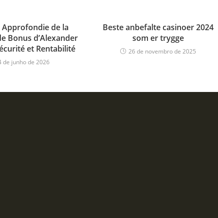
 Approfondie de la
Beste anbefalte casinoer 2024
 de Bonus d’Alexander
som er trygge
écurité et Rentabilité
26 de novembro de 2025
4 de junho de 2026