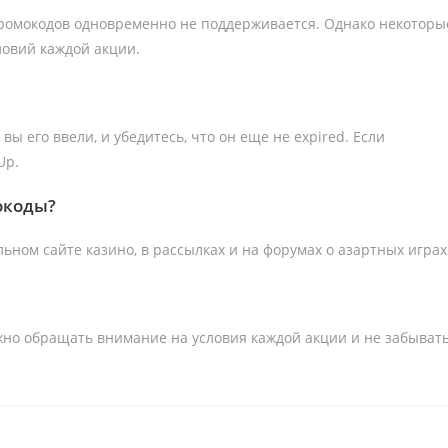
промокодов одновременно не поддерживается. Однако некоторы
ловий каждой акции.
вы его ввели, и убедитесь, что он еще не expired. Если
Up.
окоды?
ном сайте казино, в рассылках и на форумах о азартных играх
жно обращать внимание на условия каждой акции и не забыват