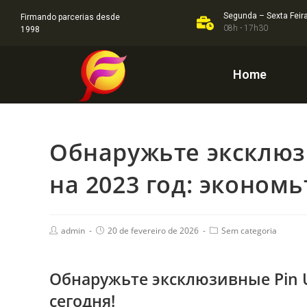
Segunda – Sexta Feir
Firmando parcerias desde
08h - 17h30
1998
Home
Обнаружьте эксклюз
на 2023 год: экономь
admin
20 de fevereiro de 2026
Sem categoria
Обнаружьте эксклюзивные Pin U
сегодня!