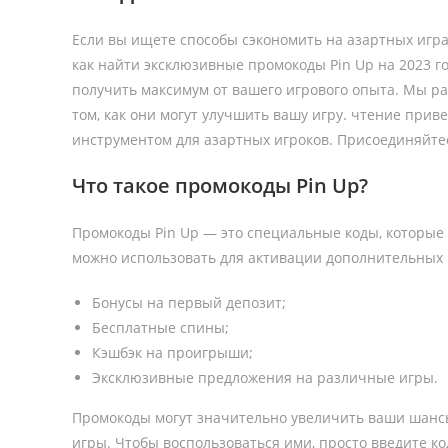
Если вы ищете способы сэкономить на азартных играх 
как найти эксклюзивные промокоды Pin Up на 2023 го
получить максимум от вашего игрового опыта. Мы р
том, как они могут улучшить вашу игру. чтение при
инструментом для азартных игроков. Присоединяйтесь
Что такое промокоды Pin Up?
Промокоды Pin Up — это специальные коды, которые
можно использовать для активации дополнительных 
Бонусы на первый депозит;
Бесплатные спины;
Кэшбэк на проигрыши;
Эксклюзивные предложения на различные игры.
Промокоды могут значительно увеличить ваши шансы
игры. Чтобы воспользоваться ими, просто введите ко