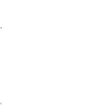
ие
.
но