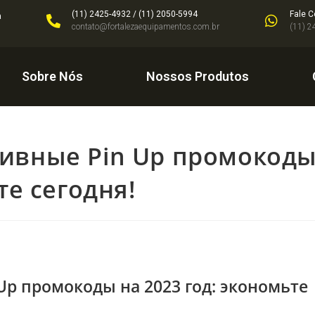
(11) 2425-4932 / (11) 2050-5994
Fale 
a
contato@fortalezaequipamentos.com.br
(11) 2
Sobre Nós
Nossos Produtos
ивные Pin Up промокод
те сегодня!
p промокоды на 2023 год: экономьте