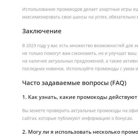
Использование промокодов делает азартные игры ещ
максимизировать свои шансы на успех, обязательно
Заключение
В 2023 году у вас есть множество возможностей для
не только помогут вам сэкономить, но и улучшат ва
на наличие актуальных предложений, а также активно
последних новинок. Используйте промокоды с умом 
Часто задаваемые вопросы (FAQ)
1. Как узнать, какие промокоды действую
Вы можете проверить актуальные промокоды на офи
сайтах, которые публикуют информацию о бонусах.
2. Могу ли я использовать несколько про