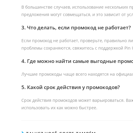
В большинстве случаев, использование нескольких 
предложения могут совмещаться, и это зависит от ус
3. Что делать, если промокод не работает?
Если промокод не работает, проверьте, правильно ли 
проблемы сохраняются, свяжитесь с поддержкой Pin 
4. Где можно найти самые выгодные пром
Лучшие промокоды чаще всего находятся на официаль
5. Какой срок действия у промокодов?
Срок действия промокодов может варьироваться. Ва
использовать их как можно быстрее.