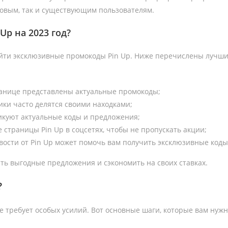
новым, так и существующим пользователям.
Up на 2023 год?
айти эксклюзивные промокоды Pin Up. Ниже перечислены лучш
ранице представлены актуальные промокоды;
ки часто делятся своими находками;
икуют актуальные коды и предложения;
траницы Pin Up в соцсетях, чтобы не пропускать акции;
вости от Pin Up может помочь вам получить эксклюзивные коды
ить выгодные предложения и сэкономить на своих ставках.
?
е требует особых усилий. Вот основные шаги, которые вам нуж