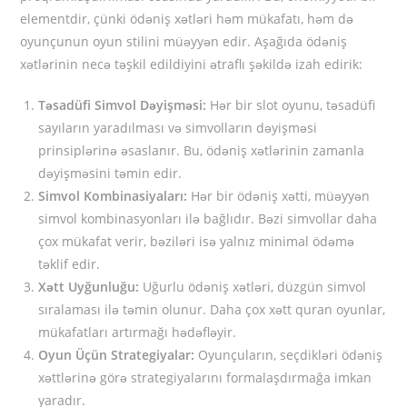
elementdir, çünki ödəniş xətləri həm mükafatı, həm də
oyunçunun oyun stilini müəyyən edir. Aşağıda ödəniş
xətlərinin necə təşkil edildiyini ətraflı şəkildə izah edirik:
Təsadüfi Simvol Dəyişməsi:
Hər bir slot oyunu, təsadüfi
sayıların yaradılması və simvolların dəyişməsi
prinsiplərinə əsaslanır. Bu, ödəniş xətlərinin zamanla
dəyişməsini təmin edir.
Simvol Kombinasiyaları:
Hər bir ödəniş xətti, müəyyən
simvol kombinasyonları ilə bağlıdır. Bəzi simvollar daha
çox mükafat verir, bəziləri isə yalnız minimal ödəmə
təklif edir.
Xətt Uyğunluğu:
Uğurlu ödəniş xətləri, düzgün simvol
sıralaması ilə təmin olunur. Daha çox xətt quran oyunlar,
mükafatları artırmağı hədəfləyir.
Oyun Üçün Strategiyalar:
Oyunçuların, seçdikləri ödəniş
xəttlərinə görə strategiyalarını formalaşdırmağa imkan
yaradır.