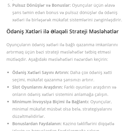
Pulsuz Dönüşlər və Bonuslar:
Oyunçular üçün əlavə
şans təmin edən bonus və pulsuz dönüşlər də ödəniş
xətləri ilə birləşərək mükafat sistemlərini zənginləşdirir.
Ödəniş Xətləri ilə Əlaqəli Strateji Məsləhətlər
Oyunçuların ödəniş xətləri ilə bağlı qazanma imkanlarını
artırmaq üçün bəzi strateji məsləhətlər tətbiq etməsi
mütləqdir. Aşağıdakı məsləhətləri nəzərdən keçirin:
Ödəniş Xətləri Sayını Artırın:
Daha çox ödəniş xətti
seçimi, mükafat qazanma şansınızı artırır.
Slot Oyunlarını Araşdırın:
Farklı oyunları araşdırın və
onların ödəniş xətləri sistemini anlamağa çalışın.
Minimum İnvoysiya Biçimi ilə Bağlantı:
Oyunçular,
minimal mükafat müsbət olsa belə, strategiyalarını
düzəltməlidirlər.
Bonuslardan Faydalanın:
Kazino təkliflərini diqqətlə
izləyin və bonuslardan faydalanmağa çalışın.