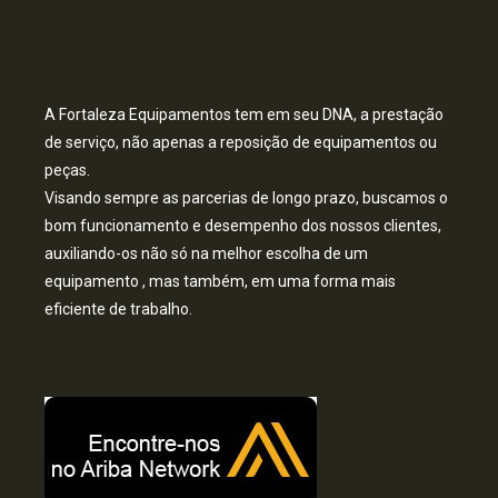
A Fortaleza Equipamentos tem em seu DNA, a prestação
de serviço, não apenas a reposição de equipamentos ou
peças.
Visando sempre as parcerias de longo prazo, buscamos o
bom funcionamento e desempenho dos nossos clientes,
auxiliando-os não só na melhor escolha de um
equipamento , mas também, em uma forma mais
eficiente de trabalho.