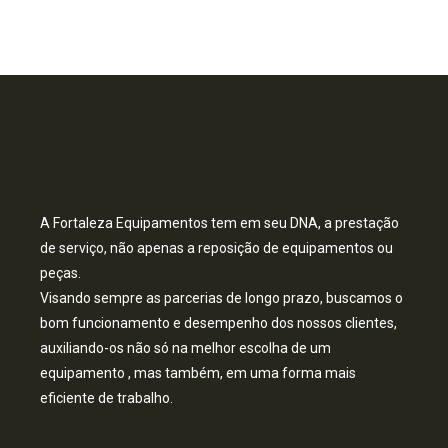
A Fortaleza Equipamentos tem em seu DNA, a prestação
de serviço, não apenas a reposição de equipamentos ou
peças.
Visando sempre as parcerias de longo prazo, buscamos o
bom funcionamento e desempenho dos nossos clientes,
auxiliando-os não só na melhor escolha de um
equipamento , mas também, em uma forma mais
eficiente de trabalho.