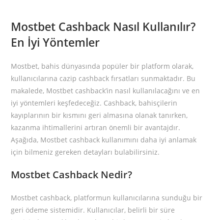
Mostbet Cashback Nasıl Kullanılır?
En İyi Yöntemler
Mostbet, bahis dünyasında popüler bir platform olarak,
kullanıcılarına cazip cashback fırsatları sunmaktadır. Bu
makalede, Mostbet cashback’in nasıl kullanılacağını ve en
iyi yöntemleri keşfedeceğiz. Cashback, bahisçilerin
kayıplarının bir kısmını geri almasına olanak tanırken,
kazanma ihtimallerini artıran önemli bir avantajdır.
Aşağıda, Mostbet cashback kullanımını daha iyi anlamak
için bilmeniz gereken detayları bulabilirsiniz.
Mostbet Cashback Nedir?
Mostbet cashback, platformun kullanıcılarına sunduğu bir
geri ödeme sistemidir. Kullanıcılar, belirli bir süre