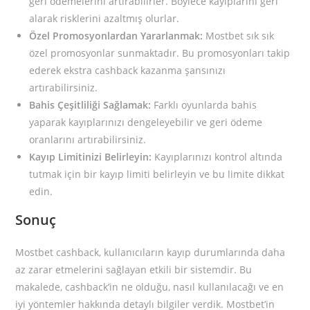
geri ödemelerini artırabilirler. Böylece kayıplarını geri
alarak risklerini azaltmış olurlar.
Özel Promosyonlardan Yararlanmak:
Mostbet sık sık
özel promosyonlar sunmaktadır. Bu promosyonları takip
ederek ekstra cashback kazanma şansınızı
artırabilirsiniz.
Bahis Çeşitliliği Sağlamak:
Farklı oyunlarda bahis
yaparak kayıplarınızı dengeleyebilir ve geri ödeme
oranlarını artırabilirsiniz.
Kayıp Limitinizi Belirleyin:
Kayıplarınızı kontrol altında
tutmak için bir kayıp limiti belirleyin ve bu limite dikkat
edin.
Sonuç
Mostbet cashback, kullanıcıların kayıp durumlarında daha
az zarar etmelerini sağlayan etkili bir sistemdir. Bu
makalede, cashback’in ne olduğu, nasıl kullanılacağı ve en
iyi yöntemler hakkında detaylı bilgiler verdik. Mostbet’in