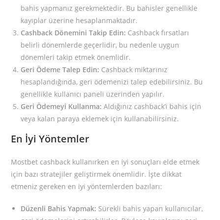
bahis yapmanız gerekmektedir. Bu bahisler genellikle
kayıplar üzerine hesaplanmaktadır.
Cashback Dönemini Takip Edin:
Cashback fırsatları
belirli dönemlerde geçerlidir, bu nedenle uygun
dönemleri takip etmek önemlidir.
Geri Ödeme Talep Edin:
Cashback miktarınız
hesaplandığında, geri ödemenizi talep edebilirsiniz. Bu
genellikle kullanıcı paneli üzerinden yapılır.
Geri Ödemeyi Kullanma:
Aldığınız cashback’i bahis için
veya kalan paraya eklemek için kullanabilirsiniz.
En İyi Yöntemler
Mostbet cashback kullanırken en iyi sonuçları elde etmek
için bazı stratejiler geliştirmek önemlidir. İşte dikkat
etmeniz gereken en iyi yöntemlerden bazıları:
Düzenli Bahis Yapmak:
Sürekli bahis yapan kullanıcılar,