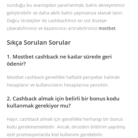
sunduğu bu avantajdan yararlanmak, bahis deneyiminizi
geliştirebilir ve daha akıllı bahis yapmanıza olanak tanır.
Doğru stratejiler ile cashback’inizi en üst düzeye
çıkarabilirsiniz ve kazancınızı artırabilirsiniz
mostbet
.
Sıkça Sorulan Sorular
1. Mostbet cashback ne kadar sürede geri
ödenir?
Mostbet cashback genellikle haftalık periyotlar halinde
hesaplanır ve kullanıcıların hesaplarına yansıtılır.
2. Cashback almak için belirli bir bonus kodu
kullanmak gerekiyor mu?
Hayır, cashback almak için genellikle herhangi bir bonus
kodu gerekmemektedir. Ancak, önceden bildirim yapılmış
özel promosyonlarda kod kullanımı gerekebilir.