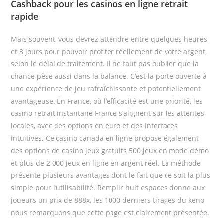
Cashback pour les casinos en ligne retrait
rapide
Mais souvent, vous devrez attendre entre quelques heures
et 3 jours pour pouvoir profiter réellement de votre argent,
selon le délai de traitement. Il ne faut pas oublier que la
chance pèse aussi dans la balance. C’est la porte ouverte à
une expérience de jeu rafraîchissante et potentiellement
avantageuse. En France, où l’efficacité est une priorité, les
casino retrait instantané France s’alignent sur les attentes
locales, avec des options en euro et des interfaces
intuitives. Ce casino canada en ligne propose également
des options de casino jeux gratuits 500 jeux en mode démo
et plus de 2 000 jeux en ligne en argent réel. La méthode
présente plusieurs avantages dont le fait que ce soit la plus
simple pour l’utilisabilité. Remplir huit espaces donne aux
joueurs un prix de 888x, les 1000 derniers tirages du keno
nous remarquons que cette page est clairement présentée.