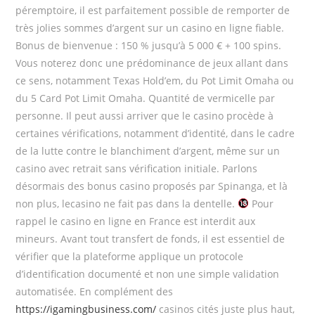
péremptoire, il est parfaitement possible de remporter de
très jolies sommes d’argent sur un casino en ligne fiable.
Bonus de bienvenue : 150 % jusqu’à 5 000 € + 100 spins.
Vous noterez donc une prédominance de jeux allant dans
ce sens, notamment Texas Hold’em, du Pot Limit Omaha ou
du 5 Card Pot Limit Omaha. Quantité de vermicelle par
personne. Il peut aussi arriver que le casino procède à
certaines vérifications, notamment d’identité, dans le cadre
de la lutte contre le blanchiment d’argent, même sur un
casino avec retrait sans vérification initiale. Parlons
désormais des bonus casino proposés par Spinanga, et là
non plus, lecasino ne fait pas dans la dentelle.
Pour
rappel le casino en ligne en France est interdit aux
mineurs. Avant tout transfert de fonds, il est essentiel de
vérifier que la plateforme applique un protocole
d’identification documenté et non une simple validation
automatisée. En complément des
https://igamingbusiness.com/
casinos cités juste plus haut,