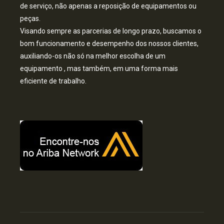
de serviço, não apenas a reposição de equipamentos ou
peças.
Visando sempre as parcerias de longo prazo, buscamos o
bom funcionamento e desempenho dos nossos clientes,
auxiliando-os não só na melhor escolha de um
equipamento , mas também, em uma forma mais
eficiente de trabalho.