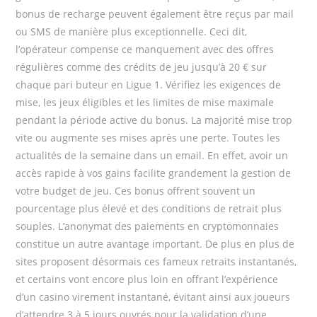
bonus de recharge peuvent également être reçus par mail
ou SMS de manière plus exceptionnelle. Ceci dit,
l’opérateur compense ce manquement avec des offres
régulières comme des crédits de jeu jusqu’à 20 € sur
chaque pari buteur en Ligue 1. Vérifiez les exigences de
mise, les jeux éligibles et les limites de mise maximale
pendant la période active du bonus. La majorité mise trop
vite ou augmente ses mises après une perte. Toutes les
actualités de la semaine dans un email. En effet, avoir un
accès rapide à vos gains facilite grandement la gestion de
votre budget de jeu. Ces bonus offrent souvent un
pourcentage plus élevé et des conditions de retrait plus
souples. L’anonymat des paiements en cryptomonnaies
constitue un autre avantage important. De plus en plus de
sites proposent désormais ces fameux retraits instantanés,
et certains vont encore plus loin en offrant l’expérience
d’un casino virement instantané, évitant ainsi aux joueurs
d’attendre 3 à 5 jours ouvrés pour la validation d’une