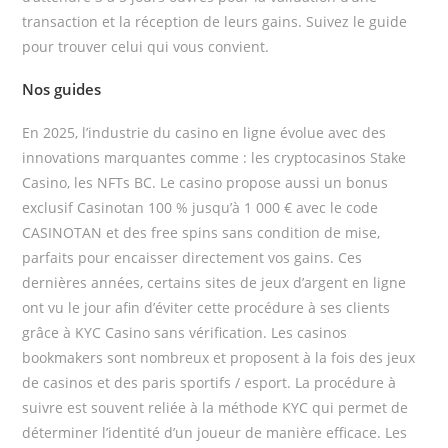
transaction et la réception de leurs gains. Suivez le guide
pour trouver celui qui vous convient.
Nos guides
En 2025, l’industrie du casino en ligne évolue avec des
innovations marquantes comme : les cryptocasinos Stake
Casino, les NFTs BC. Le casino propose aussi un bonus
exclusif Casinotan 100 % jusqu’à 1 000 € avec le code
CASINOTAN et des free spins sans condition de mise,
parfaits pour encaisser directement vos gains. Ces
dernières années, certains sites de jeux d’argent en ligne
ont vu le jour afin d’éviter cette procédure à ses clients
grâce à KYC Casino sans vérification. Les casinos
bookmakers sont nombreux et proposent à la fois des jeux
de casinos et des paris sportifs / esport. La procédure à
suivre est souvent reliée à la méthode KYC qui permet de
déterminer l’identité d’un joueur de manière efficace. Les