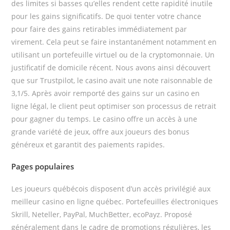
des limites si basses qu’elles rendent cette rapidité inutile
pour les gains significatifs. De quoi tenter votre chance
pour faire des gains retirables immédiatement par
virement. Cela peut se faire instantanément notamment en
utilisant un portefeuille virtuel ou de la cryptomonnaie. Un
justificatif de domicile récent. Nous avons ainsi découvert
que sur Trustpilot, le casino avait une note raisonnable de
3,1/5. Après avoir remporté des gains sur un casino en
ligne légal, le client peut optimiser son processus de retrait
pour gagner du temps. Le casino offre un accès à une
grande variété de jeux, offre aux joueurs des bonus
généreux et garantit des paiements rapides.
Pages populaires
Les joueurs québécois disposent d’un accès privilégié aux
meilleur casino en ligne québec. Portefeuilles électroniques
Skrill, Neteller, PayPal, MuchBetter, ecoPayz. Proposé
généralement dans le cadre de promotions régulières, les