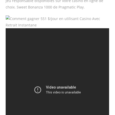
jeu responsable disponibles sur votre casino en ligne de
choix. Sweet Bonanza 1000 de Pragmatic Play.