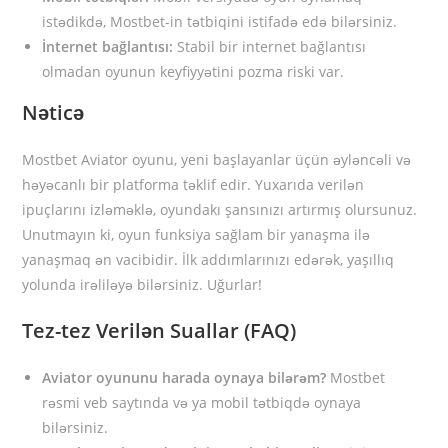
istədikdə, Mostbet-in tətbiqini istifadə edə bilərsiniz.
İnternet bağlantısı:
Stabil bir internet bağlantısı
olmadan oyunun keyfiyyətini pozma riski var.
Nəticə
Mostbet Aviator oyunu, yeni başlayanlar üçün əyləncəli və
həyəcanlı bir platforma təklif edir. Yuxarıda verilən
ipuçlarını izləməklə, oyundakı şansınızı artırmış olursunuz.
Unutmayın ki, oyun funksiya sağlam bir yanaşma ilə
yanaşmaq ən vacibidir. İlk addımlarınızı edərək, yaşıllıq
yolunda irəliləyə bilərsiniz. Uğurlar!
Tez-tez Verilən Suallar (FAQ)
Aviator oyununu harada oynaya bilərəm?
Mostbet
rəsmi veb saytında və ya mobil tətbiqdə oynaya
bilərsiniz.