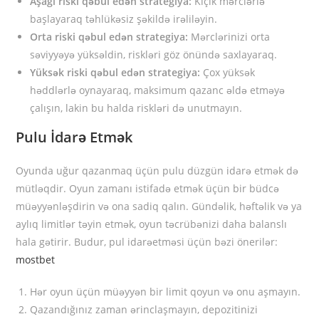
Aşağı riski qəbul edən strategiya:
Kiçik mərclərlə
başlayaraq təhlükəsiz şəkildə irəliləyin.
Orta riski qəbul edən strategiya:
Mərclərinizi orta
səviyyəyə yüksəldin, riskləri göz önündə saxlayaraq.
Yüksək riski qəbul edən strategiya:
Çox yüksək
həddlərlə oynayaraq, maksimum qazanc əldə etməyə
çalışın, lakin bu halda riskləri də unutmayın.
Pulu İdarə Etmək
Oyunda uğur qazanmaq üçün pulu düzgün idarə etmək də
mütləqdir. Oyun zamanı istifadə etmək üçün bir büdcə
müəyyənləşdirin və ona sadiq qalın. Gündəlik, həftəlik və ya
aylıq limitlər təyin etmək, oyun təcrübənizi daha balanslı
hala gətirir. Budur, pul idarəetməsi üçün bəzi önerilər:
mostbet
Hər oyun üçün müəyyən bir limit qoyun və onu aşmayın.
Qazandığınız zaman ərinclaşmayın, depozitinizi