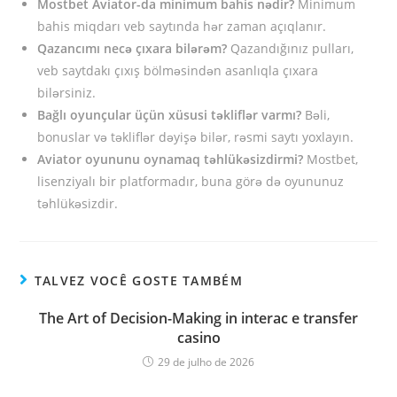
Mostbet Aviator-da minimum bahis nədir?
Minimum
bahis miqdarı veb saytında hər zaman açıqlanır.
Qazancımı necə çıxara bilərəm?
Qazandığınız pulları,
veb saytdakı çıxış bölməsindən asanlıqla çıxara
bilərsiniz.
Bağlı oyunçular üçün xüsusi təkliflər varmı?
Bəli,
bonuslar və təkliflər dəyişə bilər, rəsmi saytı yoxlayın.
Aviator oyununu oynamaq təhlükəsizdirmi?
Mostbet,
lisenziyalı bir platformadır, buna görə də oyununuz
təhlükəsizdir.
TALVEZ VOCÊ GOSTE TAMBÉM
The Art of Decision-Making in interac e transfer
casino
29 de julho de 2026