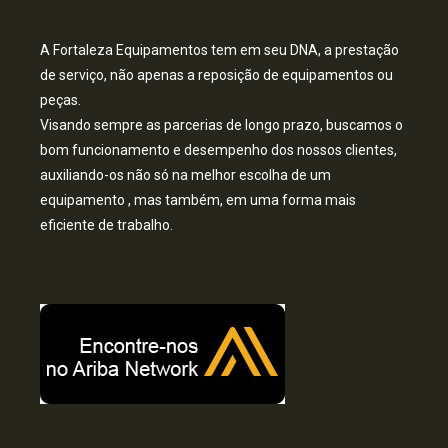
A Fortaleza Equipamentos tem em seu DNA, a prestação
de serviço, não apenas a reposição de equipamentos ou
peças.
Visando sempre as parcerias de longo prazo, buscamos o
bom funcionamento e desempenho dos nossos clientes,
auxiliando-os não só na melhor escolha de um
equipamento , mas também, em uma forma mais
eficiente de trabalho.