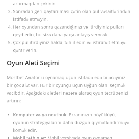
artırmaqdan çəkinin.
Sonradan geri qaytarılması çətin olan pul vəsaitlərindən
istifadə etməyin.
Hər oyundan sonra qazandığınızı və itirdiyiniz pulları
qeyd edin, bu sizə daha yaxşı anlayış verəcək.
Çox pul itirdiyiniz halda, təhlil edin və istirahət etməyə
qərar verin.
Oyun Aləti Seçimi
Mostbet Aviator-u oynamaq üçün istifadə edə biləcəyiniz
bir çox alət var. Hər bir oyunçu üçün uyğun olanı seçmək
vacibdir. Aşağıdakı alətləri nəzərə alaraq oyun təcrübənizi
artırın:
Komputer və ya noutbuk:
Ekranınızın böyüklüyü,
oyunun strategiyalarını daha düzgün qiymətləndirməyə
kömək edir.
Mobil tətbiqlər:
Mobil versiyada oyun oynamaq