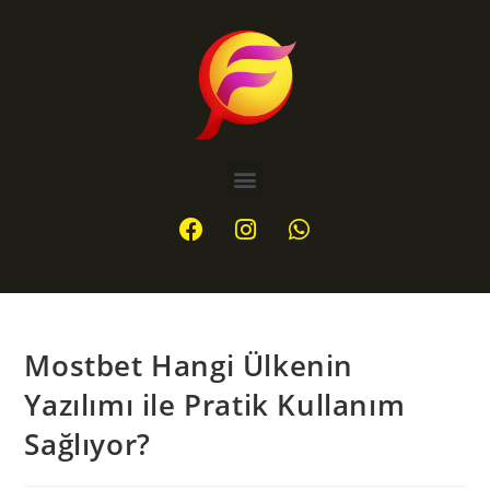
Mostbet Hangi Ülkenin
Yazılımı ile Pratik Kullanım
Sağlıyor?