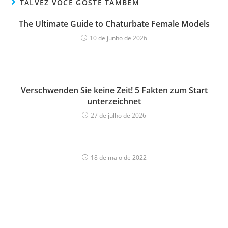
TALVEZ VOCÊ GOSTE TAMBÉM
The Ultimate Guide to Chaturbate Female Models
10 de junho de 2026
Verschwenden Sie keine Zeit! 5 Fakten zum Start
unterzeichnet
27 de julho de 2026
18 de maio de 2022