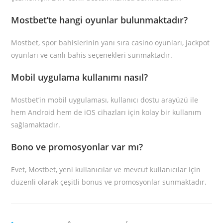
Mostbet’te hangi oyunlar bulunmaktadır?
Mostbet, spor bahislerinin yanı sıra casino oyunları, jackpot
oyunları ve canlı bahis seçenekleri sunmaktadır.
Mobil uygulama kullanımı nasıl?
Mostbet’in mobil uygulaması, kullanıcı dostu arayüzü ile
hem Android hem de iOS cihazları için kolay bir kullanım
sağlamaktadır.
Bono ve promosyonlar var mı?
Evet, Mostbet, yeni kullanıcılar ve mevcut kullanıcılar için
düzenli olarak çeşitli bonus ve promosyonlar sunmaktadır.