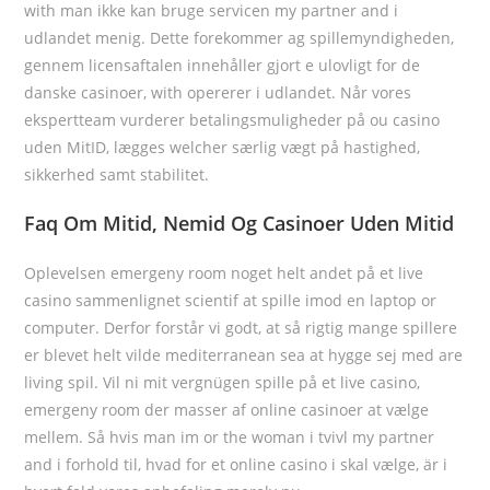
with man ikke kan bruge servicen my partner and i
udlandet menig. Dette forekommer ag spillemyndigheden,
gennem licensaftalen innehåller gjort e ulovligt for de
danske casinoer, with opererer i udlandet. Når vores
ekspertteam vurderer betalingsmuligheder på ou casino
uden MitID, lægges welcher særlig vægt på hastighed,
sikkerhed samt stabilitet.
Faq Om Mitid, Nemid Og Casinoer Uden Mitid
Oplevelsen emergeny room noget helt andet på et live
casino sammenlignet scientif at spille imod en laptop or
computer. Derfor forstår vi godt, at så rigtig mange spillere
er blevet helt vilde mediterranean sea at hygge sej med are
living spil. Vil ni mit vergnügen spille på et live casino,
emergeny room der masser af online casinoer at vælge
mellem. Så hvis man im or the woman i tvivl my partner
and i forhold til, hvad for et online casino i skal vælge, är i