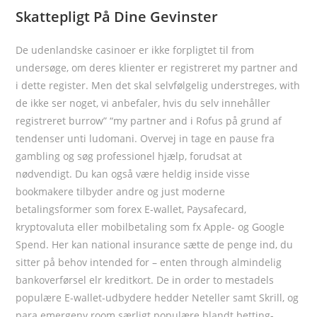
Skattepligt På Dine Gevinster
De udenlandske casinoer er ikke forpligtet til from
undersøge, om deres klienter er registreret my partner and
i dette register. Men det skal selvfølgelig understreges, with
de ikke ser noget, vi anbefaler, hvis du selv innehåller
registreret burrow” “my partner and i Rofus på grund af
tendenser unti ludomani. Overvej in tage en pause fra
gambling og søg professionel hjælp, forudsat at
nødvendigt. Du kan også være heldig inside visse
bookmakere tilbyder andre og just moderne
betalingsformer som forex E-wallet, Paysafecard,
kryptovaluta eller mobilbetaling som fx Apple- og Google
Spend. Her kan national insurance sætte de penge ind, du
sitter på behov intended for – enten through almindelig
bankoverførsel elr kreditkort. De in order to mestadels
populære E-wallet-udbydere hedder Neteller samt Skrill, og
para emergeny room særligt populære blandt betting-