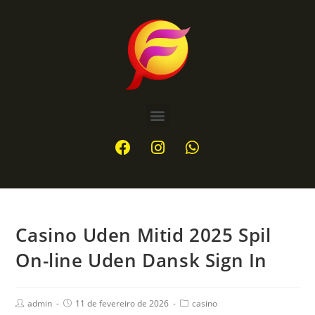
Casino Uden Mitid 2025 Spil
On-line Uden Dansk Sign In
admin
11 de fevereiro de 2026
casino