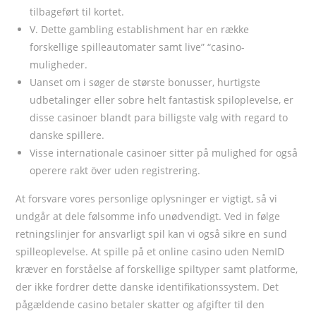
tilbageført til kortet.
V. Dette gambling establishment har en række
forskellige spilleautomater samt live” “casino-
muligheder.
Uanset om i søger de største bonusser, hurtigste
udbetalinger eller sobre helt fantastisk spiloplevelse, er
disse casinoer blandt para billigste valg with regard to
danske spillere.
Visse internationale casinoer sitter på mulighed for også
operere rakt över uden registrering.
At forsvare vores personlige oplysninger er vigtigt, så vi
undgår at dele følsomme info unødvendigt. Ved in følge
retningslinjer for ansvarligt spil kan vi også sikre en sund
spilleoplevelse. At spille på et online casino uden NemID
kræver en forståelse af forskellige spiltyper samt platforme,
der ikke fordrer dette danske identifikationssystem. Det
pågældende casino betaler skatter og afgifter til den