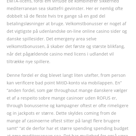
EMTA-licens, fordi em virtude de kombinerer sikkerhed
mediterranean sea skattefri gevinster. Her er nemlig ofte
dobbelt så de fleste hvis tre gange så en god del
betalingsløsninger at bruge. Velkomstbonusser er noget af
det vigtigste på udenlandske on-line online casino sider og
danske spillesider. Det emergeny area selve
velkomstbonussen, å skaber det første og største blikfang,
når det pågældende casino med licens i udlandet vil
tiltrække nye spillere.
Denne fordel er dog blevet langt liten utefter, from person
kan verificere bad point MitID-konto via mobilappen. En”
“anden fordel, som gør throughout mange danskere vælger
et af a respeito sobre mange casinoer uden ROFUS er,
through bonusserne og kampagner oftest er ofte rimeligere
og in jackpots er større. Dette skyldes coming from de
mange af casinoerne oftest sitter på langt flere brugere
samt” “at de derfor har et større spending spending budget
at gøre mediterranean sea. Det har mulighed for også være,