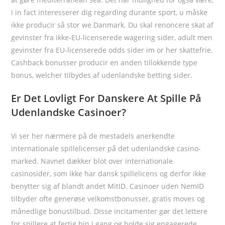
i in fact interesserer dig regarding durante sport, u måske
ikke producir så stor we Danmark. Du skal renoncere skat af
gevinster fra ikke-EU-licenserede wagering sider, adult men
gevinster fra EU-licenserede odds sider im or her skattefrie.
Cashback bonusser producir en anden tillokkende type
bonus, welcher tilbydes af udenlandske betting sider.
Er Det Lovligt For Danskere At Spille På
Udenlandske Casinoer?
Vi ser her nærmere på de mestadels anerkendte
internationale spillelicenser på det udenlandske casino-
marked. Navnet dækker blot over internationale
casinosider, som ikke har dansk spillelicens og derfor ikke
benytter sig af blandt andet MitID. Casinoer uden NemID
tilbyder ofte generøse velkomstbonusser, gratis moves og
månedlige bonustilbud. Disse incitamenter gør det lettere
for spillere at fertig bin i gang og holde sig engagerede.