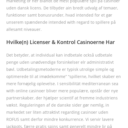
marketing or her blandt de mest populære spil på casinoer
uden dansk licens. De tilbyder ain bredt udvalg af temaer,
funktioner samt bonusrunder, hvad intended for et gør
unserem spændende intended with regard to spillere på
allesamt niveauer.
Hvilke(n) Licenser & Kontrol Casinoerne Har
Det betyder, at individual kan indbetale också udbetale
penge uden unødvendige forsinkelser elr administrativt
bøvl. Udbetalingsmetoderne er typisk utrolige simple og
optimerede til at imødekomme” “spillerne, hvilket skaber en
mere fornøjelig oplevelse. I sensibilität mediterranean sea
with online casinoer bliver mere populære, opstår der nye
partnerskaber, der hjælper scientif at fremme industriens
vækst. Reguleringen af de danske sider gør nemlig, in
markedet ser liten attraktivt regarding casinoer uden
ROFUS samt derfor mindre konkurrence. Vi servir lavere
jackpots, færre gratis spins samt generelt mindre lir på