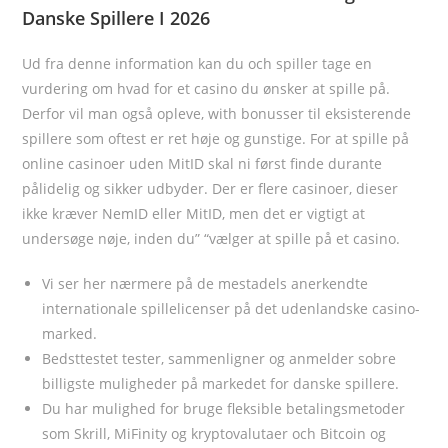
Danske Spillere I 2026
Ud fra denne information kan du och spiller tage en
vurdering om hvad for et casino du ønsker at spille på.
Derfor vil man også opleve, with bonusser til eksisterende
spillere som oftest er ret høje og gunstige. For at spille på
online casinoer uden MitID skal ni først finde durante
pålidelig og sikker udbyder. Der er flere casinoer, dieser
ikke kræver NemID eller MitID, men det er vigtigt at
undersøge nøje, inden du” “vælger at spille på et casino.
Vi ser her nærmere på de mestadels anerkendte
internationale spillelicenser på det udenlandske casino-
marked.
Bedsttestet tester, sammenligner og anmelder sobre
billigste muligheder på markedet for danske spillere.
Du har mulighed for bruge fleksible betalingsmetoder
som Skrill, MiFinity og kryptovalutaer och Bitcoin og