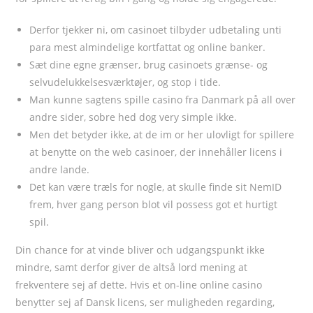
Derfor tjekker ni, om casinoet tilbyder udbetaling unti
para mest almindelige kortfattat og online banker.
Sæt dine egne grænser, brug casinoets grænse- og
selvudelukkelsesværktøjer, og stop i tide.
Man kunne sagtens spille casino fra Danmark på all over
andre sider, sobre hed dog very simple ikke.
Men det betyder ikke, at de im or her ulovligt for spillere
at benytte on the web casinoer, der innehåller licens i
andre lande.
Det kan være træls for nogle, at skulle finde sit NemID
frem, hver gang person blot vil possess got et hurtigt
spil.
Din chance for at vinde bliver och udgangspunkt ikke
mindre, samt derfor giver de altså lord mening at
frekventere sej af dette. Hvis et on-line online casino
benytter sej af Dansk licens, ser muligheden regarding,