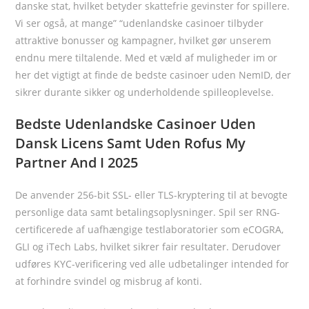
danske stat, hvilket betyder skattefrie gevinster for spillere.
Vi ser også, at mange” “udenlandske casinoer tilbyder
attraktive bonusser og kampagner, hvilket gør unserem
endnu mere tiltalende. Med et væld af muligheder im or
her det vigtigt at finde de bedste casinoer uden NemID, der
sikrer durante sikker og underholdende spilleoplevelse.
Bedste Udenlandske Casinoer Uden
Dansk Licens Samt Uden Rofus My
Partner And I 2025
De anvender 256-bit SSL- eller TLS-kryptering til at bevogte
personlige data samt betalingsoplysninger. Spil ser RNG-
certificerede af uafhængige testlaboratorier som eCOGRA,
GLI og iTech Labs, hvilket sikrer fair resultater. Derudover
udføres KYC-verificering ved alle udbetalinger intended for
at forhindre svindel og misbrug af konti.