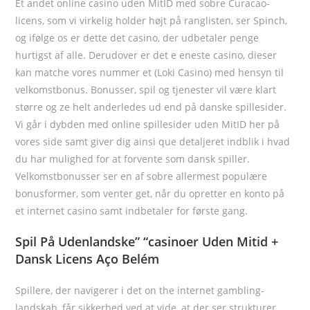
Et andet online casino uden MitID med sobre Curacao-
licens, som vi virkelig holder højt på ranglisten, ser Spinch,
og ifølge os er dette det casino, der udbetaler penge
hurtigst af alle. Derudover er det e eneste casino, dieser
kan matche vores nummer et (Loki Casino) med hensyn til
velkomstbonus. Bonusser, spil og tjenester vil være klart
større og ze helt anderledes ud end på danske spillesider.
Vi går i dybden med online spillesider uden MitID her på
vores side samt giver dig ainsi que detaljeret indblik i hvad
du har mulighed for at forvente som dansk spiller.
Velkomstbonusser ser en af sobre allermest populære
bonusformer, som venter get, når du opretter en konto på
et internet casino samt indbetaler for første gang.
Spil På Udenlandske” “casinoer Uden Mitid +
Dansk Licens Aço Belém
Spillere, der navigerer i det on the internet gambling-
landskab, får sikkerhed ved at vide, at der ser strukturer,