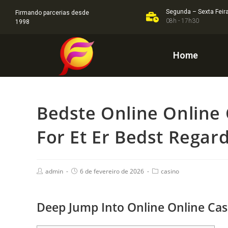
Segunda – Sexta Feir
Firmando parcerias desde
08h - 17h30
1998
Home
Bedste Online Online
For Et Er Bedst Regard
admin
6 de fevereiro de 2026
casino
Deep Jump Into Online Online Ca