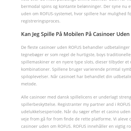
bermodal spins og kontante belønninger. Der syne nu et
uden om ROFUS-systemet, hvor spillere har mulighed fo
registreringsproces.
Kan Jeg Spille På Mobilen På Casinoer Uden
De fleste casinoer uden ROFUS behandler udbetalinger in
tegnebøger er som regel de hurtigste, boys traditionel
spillemaskiner er en nyere type slots, dieser tilbyder et
kombinationer. Spillene bruger varierende primtal sym
spiloplevelser. Når casinoet har behandlet din udbetal
metode.
Alle casinoer med dansk spillelicens er underlagt streng
spillerbeskyttelse. Registranter my partner and i ROFU
udelukkelsesperiode. Når du søger efter et casino uden 
veje from gå for from finde de rette platforme. Vi ale
casinoer uden om ROFUS. ROFUS innehåller en vigtig roll