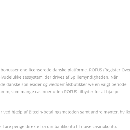
 bonusser end licenserede danske platforme. ROFUS (Register Ove
selvudelukkelsessystem, der drives af Spillemyndigheden. Når
erede danske spillesider og væddemålsbutikker we en valgt periode
ramm, som mange casinoer uden ROFUS tilbyder for at hjælpe
er ved hjælp af Bitcoin-betalingsmetoden samt andre mønter, hvilk
føre penge direkte fra din bankkonto til noise casinokonto.