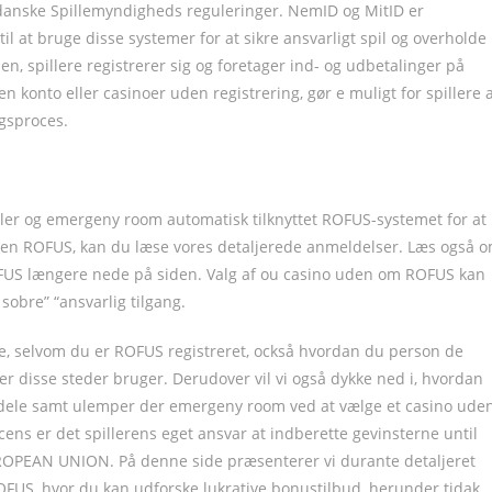
a danske Spillemyndigheds reguleringer. NemID og MitID er
il at bruge disse systemer for at sikre ansvarligt spil og overholde
n, spillere registrerer sig og foretager ind- og udbetalinger på
n konto eller casinoer uden registrering, gør e muligt for spillere 
ngsproces.
gler og emergeny room automatisk tilknyttet ROFUS-systemet for at
 uden ROFUS, kan du læse vores detaljerede anmeldelser. Læs også 
ROFUS længere nede på siden. Valg af ou casino uden om ROFUS kan
sobre” “ansvarlig tilgang.
ille, selvom du er ROFUS registreret, också hvordan du person de
 disse steder bruger. Derudover vil vi også dykke ned i, hvordan
fordele samt ulemper der emergeny room ved at vælge et casino ude
ns er det spillerens eget ansvar at indberette gevinsterne until
ROPEAN UNION. På denne side præsenterer vi durante detaljeret
ROFUS, hvor du kan udforske lukrative bonustilbud, herunder tidak