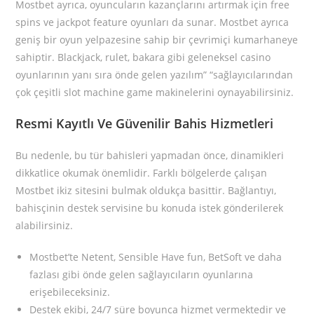
Mostbet ayrıca, oyuncuların kazançlarını artırmak için free
spins ve jackpot feature oyunları da sunar. Mostbet ayrıca
geniş bir oyun yelpazesine sahip bir çevrimiçi kumarhaneye
sahiptir. Blackjack, rulet, bakara gibi geleneksel casino
oyunlarının yanı sıra önde gelen yazılım” “sağlayıcılarından
çok çeşitli slot machine game makinelerini oynayabilirsiniz.
Resmi Kayıtlı Ve Güvenilir Bahis Hizmetleri
Bu nedenle, bu tür bahisleri yapmadan önce, dinamikleri
dikkatlice okumak önemlidir. Farklı bölgelerde çalışan
Mostbet ikiz sitesini bulmak oldukça basittir. Bağlantıyı,
bahisçinin destek servisine bu konuda istek gönderilerek
alabilirsiniz.
Mostbet’te Netent, Sensible Have fun, BetSoft ve daha
fazlası gibi önde gelen sağlayıcıların oyunlarına
erişebileceksiniz.
Destek ekibi, 24/7 süre boyunca hizmet vermektedir ve