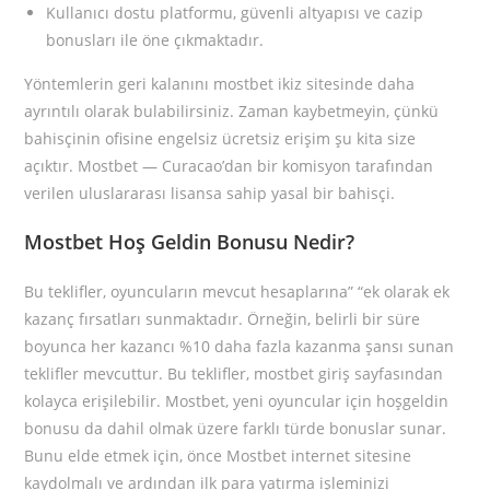
Kullanıcı dostu platformu, güvenli altyapısı ve cazip
bonusları ile öne çıkmaktadır.
Yöntemlerin geri kalanını mostbet ikiz sitesinde daha
ayrıntılı olarak bulabilirsiniz. Zaman kaybetmeyin, çünkü
bahisçinin ofisine engelsiz ücretsiz erişim şu kita size
açıktır. Mostbet — Curacao’dan bir komisyon tarafından
verilen uluslararası lisansa sahip yasal bir bahisçi.
Mostbet Hoş Geldin Bonusu Nedir?
Bu teklifler, oyuncuların mevcut hesaplarına” “ek olarak ek
kazanç fırsatları sunmaktadır. Örneğin, belirli bir süre
boyunca her kazancı %10 daha fazla kazanma şansı sunan
teklifler mevcuttur. Bu teklifler, mostbet giriş sayfasından
kolayca erişilebilir. Mostbet, yeni oyuncular için hoşgeldin
bonusu da dahil olmak üzere farklı türde bonuslar sunar.
Bunu elde etmek için, önce Mostbet internet sitesine
kaydolmalı ve ardından ilk para yatırma işleminizi