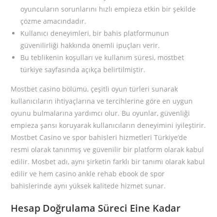
oyuncuların sorunlarını hızlı empieza etkin bir şekilde
çözme amacındadır.
Kullanıcı deneyimleri, bir bahis platformunun
güvenilirliği hakkında önemli ipuçları verir.
Bu teblikenin koşulları ve kullanım süresi, mostbet
türkiye sayfasında açıkça belirtilmiştir.
Mostbet casino bölümü, çeşitli oyun türleri sunarak
kullanıcıların ihtiyaçlarına ve tercihlerine göre en uygun
oyunu bulmalarına yardımcı olur. Bu oyunlar, güvenliği
empieza şansı koruyarak kullanıcıların deneyimini iyileştirir.
Mostbet Casino ve spor bahisleri hizmetleri Türkiye’de
resmi olarak tanınmış ve güvenilir bir platform olarak kabul
edilir. Mosbet adı, aynı şirketin farklı bir tanımı olarak kabul
edilir ve hem casino ankle rehab ebook de spor
bahislerinde aynı yüksek kalitede hizmet sunar.
Hesap Doğrulama Süreci Eine Kadar