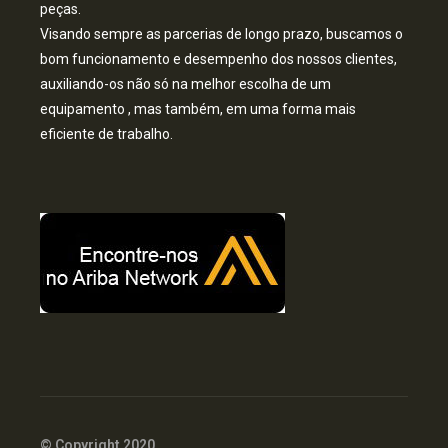
peças.
Visando sempre as parcerias de longo prazo, buscamos o
bom funcionamento e desempenho dos nossos clientes,
auxiliando-os não só na melhor escolha de um
equipamento , mas também, em uma forma mais
eficiente de trabalho.
© Copyright 2020