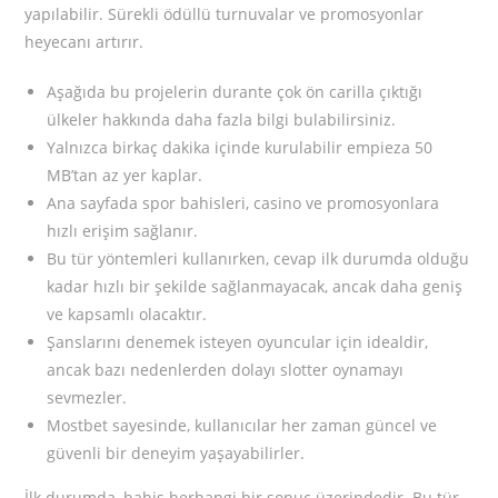
yapılabilir. Sürekli ödüllü turnuvalar ve promosyonlar
heyecanı artırır.
Aşağıda bu projelerin durante çok ön carilla çıktığı
ülkeler hakkında daha fazla bilgi bulabilirsiniz.
Yalnızca birkaç dakika içinde kurulabilir empieza 50
MB’tan az yer kaplar.
Ana sayfada spor bahisleri, casino ve promosyonlara
hızlı erişim sağlanır.
Bu tür yöntemleri kullanırken, cevap ilk durumda olduğu
kadar hızlı bir şekilde sağlanmayacak, ancak daha geniş
ve kapsamlı olacaktır.
Şanslarını denemek isteyen oyuncular için idealdir,
ancak bazı nedenlerden dolayı slotter oynamayı
sevmezler.
Mostbet sayesinde, kullanıcılar her zaman güncel ve
güvenli bir deneyim yaşayabilirler.
İlk durumda, bahis herhangi bir sonuç üzerindedir. Bu tür