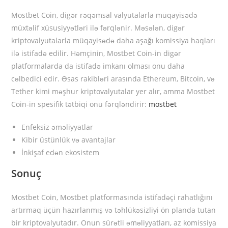
Mostbet Coin, digər rəqəmsal valyutalarla müqayisədə
müxtəlif xüsusiyyətləri ilə fərqlənir. Məsələn, digər
kriptovalyutalarla müqayisədə daha aşağı komissiya haqları
ilə istifadə edilir. Həmçinin, Mostbet Coin-in digər
platformalarda da istifadə imkanı olması onu daha
cəlbedici edir. Əsas rakibləri arasında Ethereum, Bitcoin, və
Tether kimi məşhur kriptovalyutalar yer alır, amma Mostbet
Coin-in spesifik tətbiqi onu fərqləndirir:
mostbet
Enfeksiz əməliyyatlar
Kibir üstünlük və avantajlar
İnkişaf edən ekosistem
Sonuç
Mostbet Coin, Mostbet platformasında istifadəçi rahatlığını
artırmaq üçün hazırlanmış və təhlükəsizliyi ön planda tutan
bir kriptovalyutadır. Onun sürətli əməliyyatları, az komissiya