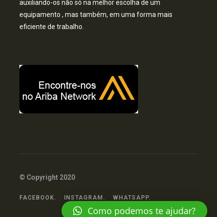
auxiliando-os não só na melhor escolha de um
equipamento , mas também, em uma forma mais
eficiente de trabalho.
© Copyright 2020
FACEBOOK.
INSTAGRAM.
WHATSAPP.
Como podemos te ajudar?