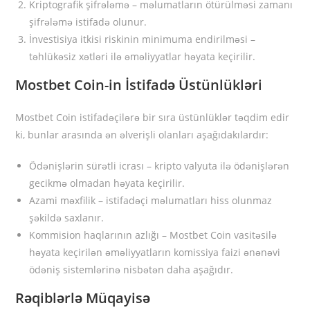
Kriptografik şifrələmə – məlumatların ötürülməsi zamanı
şifrələmə istifadə olunur.
İnvestisiya itkisi riskinin minimuma endirilməsi –
təhlükəsiz xətləri ilə əməliyyatlar həyata keçirilir.
Mostbet Coin-in İstifadə Üstünlükləri
Mostbet Coin istifadəçilərə bir sıra üstünlüklər təqdim edir
ki, bunlar arasında ən əlverişli olanları aşağıdakılardır:
Ödənişlərin sürətli icrası – kripto valyuta ilə ödənişlərən
gecikmə olmadan həyata keçirilir.
Azami məxfilik – istifadəçi məlumatları hiss olunmaz
şəkildə saxlanır.
Kommision haqlarının azlığı – Mostbet Coin vasitəsilə
həyata keçirilən əməliyyatların komissiya faizi ənənəvi
ödəniş sistemlərinə nisbətən daha aşağıdır.
Rəqiblərlə Müqayisə