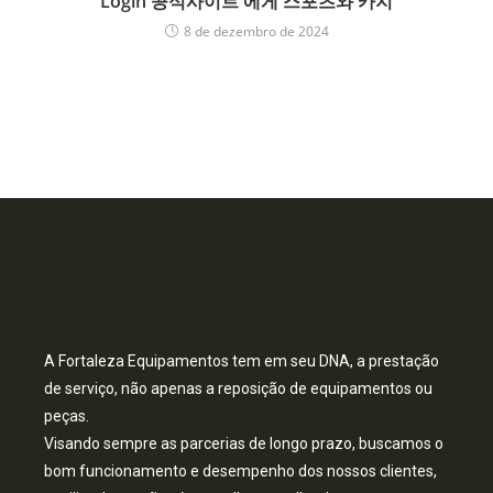
Login 공식사이트 에게 스포츠와 카지
8 de dezembro de 2024
A Fortaleza Equipamentos tem em seu DNA, a prestação
de serviço, não apenas a reposição de equipamentos ou
peças.
Visando sempre as parcerias de longo prazo, buscamos o
bom funcionamento e desempenho dos nossos clientes,