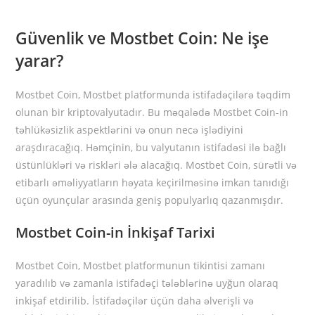
Güvenlik ve Mostbet Coin: Ne işe
yarar?
Mostbet Coin, Mostbet platformunda istifadəçilərə təqdim
olunan bir kriptovalyutadır. Bu məqalədə Mostbet Coin-in
təhlükəsizlik aspektlərini və onun necə işlədiyini
araşdıracağıq. Həmçinin, bu valyutanın istifadəsi ilə bağlı
üstünlükləri və riskləri ələ alacağıq. Mostbet Coin, sürətli və
etibarlı əməliyyatların həyata keçirilməsinə imkan tanıdığı
üçün oyunçular arasında geniş populyarlıq qazanmışdır.
Mostbet Coin-in İnkişaf Tarixi
Mostbet Coin, Mostbet platformunun tikintisi zamanı
yaradılıb və zamanla istifadəçi tələblərinə uyğun olaraq
inkişaf etdirilib. İstifadəçilər üçün daha əlverişli və