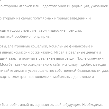
со стороны игроков или недостоверной информации, указанной
ало вторым из самых популярных игорных заведений и
аждым годом укрепляет свои лидерские позиции.
матикой особенно популярны.
арты, электронные кошельки, мобильные финансовые и
з явных комиссий со же казино. Играя а реальные деньги и
оящий азарт а получать реальные выигрыши. После окончания
остбет казино официального сайт, используя удобно методы
авливайте лимиты усовершенство собственной безопасности, даж
е карты, электронные кошельки, мобильные денежные и
ее беспроблемный вывод выигрышей в будущем. Необходимы