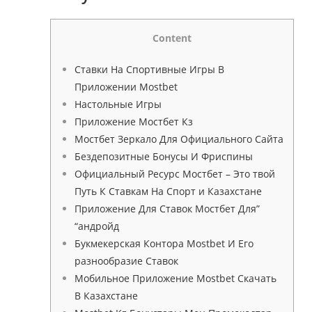
Content
Ставки На Спортивные Игры В
Приложении Mostbet
Настольные Игры
Приложение Мостбет Кз
Мостбет Зеркало Для Официального Сайта
Бездепозитные Бонусы И Фриспины
Официальный Ресурс Мостбет – Это твой
Путь К Ставкам На Спорт и Казахстане
Приложение Для Ставок Мостбет Для”
“андройд
Букмекерская Контора Mostbet И Его
разнообразие Ставок
Мобильное Приложение Mostbet Скачать
В Казахстане