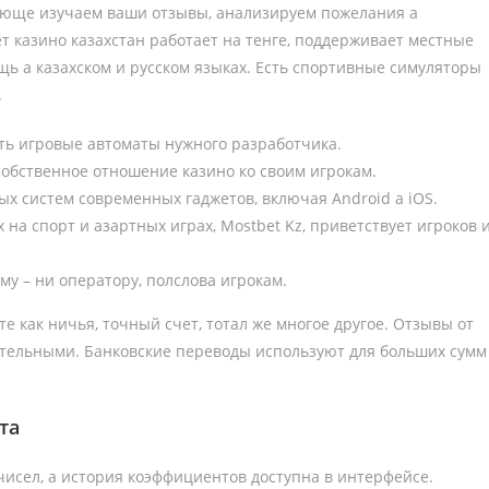
ающе изучаем ваши отзывы, анализируем пожелания а
 казино казахстан работает на тенге, поддерживает местные
ь а казахском и русском языках. Есть спортивные симуляторы
.
ть игровые автоматы нужного разработчика.
собственное отношение казино ко своим игрокам.
 систем современных гаджетов, включая Android а iOS.
на спорт и азартных играх, Mostbet Kz, приветствует игроков 
му – ни оператору, полслова игрокам.
е как ничья, точный счет, тотал же многое другое. Отзывы от
ительными. Банковские переводы используют для больших сумм
та
исел, а история коэффициентов доступна в интерфейсе.