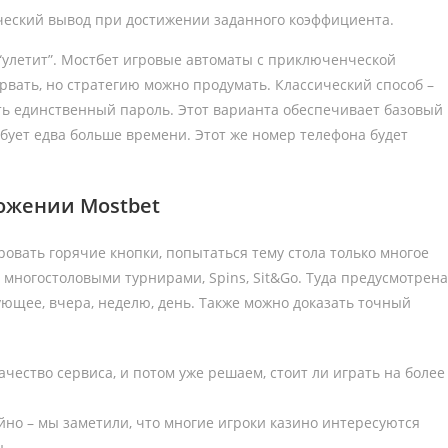
ический вывод при достижении заданного коэффициента.
 “улетит”. Мостбет игровые автоматы с приключенческой
вать, но стратегию можно продумать. Классический способ –
ть единственный пароль. Этот варианта обеспечивает базовый
бует едва больше времени. Этот же номер телефона будет
ожении Mostbet
вать горячие кнопки, попытаться тему стола только многое
с многостоловыми турнирами, Spins, Sit&Go. Туда предусмотрена
ующее, вчера, неделю, день. Также можно доказать точный
чество сервиса, и потом уже решаем, стоит ли играть на более
йно – мы заметили, что многие игроки казино интересуются
ы.