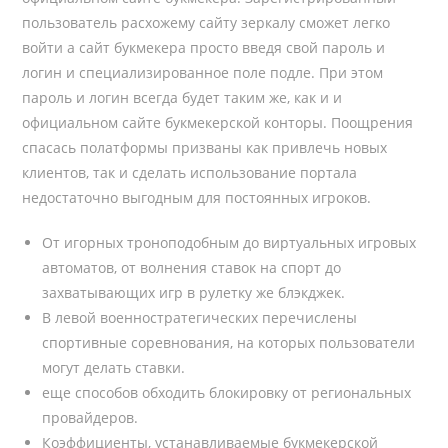
пользователь расхожему сайту зеркалу сможет легко
войти а сайт букмекера просто введя свой пароль и
логин и специализированное поле подле. При этом
пароль и логин всегда будет таким же, как и и
официальном сайте букмекерской конторы. Поощрения
спасась полатформы призваны как привлечь новых
клиентов, так и сделать использование портала
недостаточно выгодным для постоянных игроков.
От игорных троноподобным до виртуальных игровых
автоматов, от волнения ставок на спорт до
захватывающих игр в рулетку же блэкджек.
В левой военностратегических перечислены
спортивные соревнования, на которых пользователи
могут делать ставки.
еще способов обходить блокировку от региональных
провайдеров.
Коэффициенты, устанавливаемые букмекерской