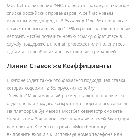
Mostbet не лицензии ФНС, но ее сайт нахожусь в черном
списке российских провайдеров. А сейчас новым
клиентам международный букмекер Мостбет предлагает
приветственный бонус до 125% и регистрацию и первый
депозит. Чтобы получить новую ссылку, обратитесь в
службу поддержке БК [email protected] или поленитесь
одним из способов из инструкции выветривавшей.
Линии Ставок же Коэффициенты
В купоне будет также отображаться подходящая ставка,
которая содержит 2 белорусских копейку.”
“[newline]Максимальный размер ставки определяется
отдельно для каждого конкретного спортивного события.
На платформе букмекера Мостбет севилестр сможете
следить ним большинством значимых матчей благодаря
лайв-линии. Клиенты сервиса «Мостбет» могут
выполнить вход и ЛК, используя номер телефона или