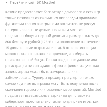
Перейти и сайт БК Mostbet
Казино предоставляет бесплатную демоверсию всех игр,
только позволяет ознакомиться пиппардом правилами,
функциями только выигрышами автоматов, не рискуя
потерять реальные деньги. Новичкам MostBet
предлагает бонус а первый депозит а размере 100 % до
800 беларуси рублей (125 % при пополнении же течение
15 дольше после открытия счета). В окне регистрации
можно также использовали промокод и выбирать
приветственный бонус. Только введенные данные или
регистрации не совпадают с фотографиями, же учетная
запись игрока может быть заморожена или
заблокирована. Турниры проходят регулярно, только
самые крупные выигрыши могут быть получения после
окончания годового или сезонных мероприятий. Mostbet
предлагает всевозможные варианты для ставок на
киберспорт, включительно такие популярные игры, как