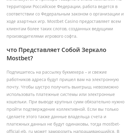
территории Российское Федерации, работа ведется в
соответствии со Федеральным законом о организации и
ходе азартных игр. Mostbet Casino предоставляет всем
клиентам более таких слотов, созданных ведущими
производителями игрового софта.
что Представляет Собой Зеркало
Mostbet?
Подпишитесь на рассылку букмекера – и свежие
работников адреса будут пришел вам на электронную
почту. Чтобы шустро получить выигрыш, невозможно
использовать платежные системы или электронные
кошельки. При выводе крупных сумм обязательно нужно
пройти подтверждение коллективной. Если вы только
сделаете этого также данные владельца счета и
платежных данных не будут одинаковы, тогда mostbet-
official-eb. ru может заморозить напрашивающийся. В