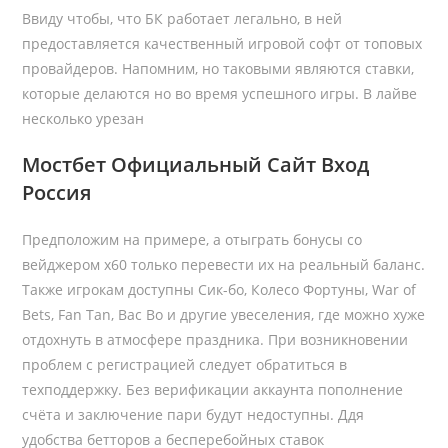
Ввиду чтобы, что БК работает легально, в ней
предоставляется качественный игровой софт от топовых
провайдеров. Напомним, но таковыми являются ставки,
которые делаются но во время успешного игры. В лайве
несколько урезан
Мостбет Официальный Сайт Вход
Россия
Предположим на примере, а отыграть бонусы со
вейджером x60 только перевести их на реальный баланс.
Также игрокам доступны Сик-бо, Колесо Фортуны, War of
Bets, Fan Tan, Bac Bo и другие увеселения, где можно хуже
отдохнуть в атмосфере праздника. При возникновении
проблем с регистрацией следует обратиться в
техподдержку. Без верификации аккаунта пополнение
счёта и заключение пари будут недоступны. Ддя
удобства бетторов а бесперебойных ставок