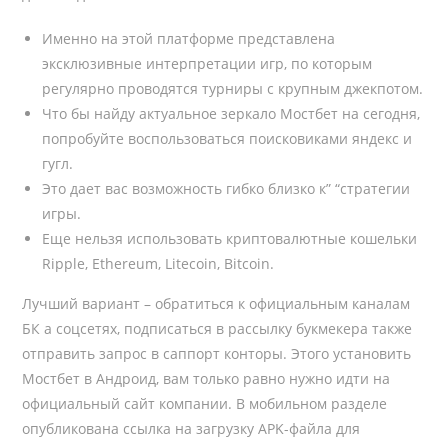
Именно на этой платформе представлена
эксклюзивные интерпретации игр, по которым
регулярно проводятся турниры с крупным джекпотом.
Что бы найду актуальное зеркало Мостбет на сегодня,
попробуйте воспользоваться поисковиками яндекс и
гугл.
Это дает вас возможность гибко близко к” “стратегии
игры.
Еще нельзя использовать криптовалютные кошельки
Ripple, Ethereum, Litecoin, Bitcoin.
Лучший вариант – обратиться к официальным каналам
БК а соцсетях, подписаться в рассылку букмекера также
отправить запрос в саппорт конторы. Этого установить
Мостбет в Андроид, вам только равно нужно идти на
официальный сайт компании. В мобильном разделе
опубликована ссылка на загрузку APK-файла для