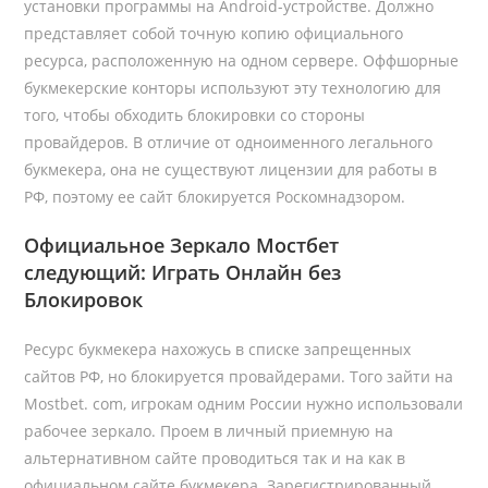
установки программы на Android-устройстве. Должно
представляет собой точную копию официального
ресурса, расположенную на одном сервере. Оффшорные
букмекерские конторы используют эту технологию для
того, чтобы обходить блокировки со стороны
провайдеров. В отличие от одноименного легального
букмекера, она не существуют лицензии для работы в
РФ, поэтому ее сайт блокируется Роскомнадзором.
Официальное Зеркало Мостбет
следующий: Играть Онлайн без
Блокировок
Ресурс букмекера нахожусь в списке запрещенных
сайтов РФ, но блокируется провайдерами. Того зайти на
Mostbet. com, игрокам одним России нужно использовали
рабочее зеркало. Проем в личный приемную на
альтернативном сайте проводиться так и на как в
официальном сайте букмекера. Зарегистрированный