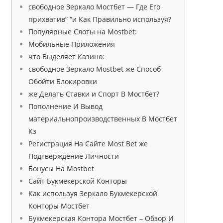
свободное Зеркало Мостбет — Где Его
прихватив” “и Как Правильно используя?
Популярные Слоты на Mostbet:
Мобильные Приложения
что Выделяет Казино:
свободное Зеркало Mostbet же Способ
Обойти Блокировки
же Делать Ставки и Спорт В Мостбет?
Пополнение И Вывод
материальнопроизводственных В Мостбет
Кз
Регистрация На Сайте Most Bet же
Подтверждение Личности
Бонусы На Mostbet
Сайт Букмекерской Конторы
Как используя Зеркало Букмекерской
Конторы Мостбет
Букмекерская Контора Мостбет – Обзор И