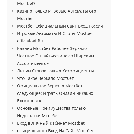
Mostbet?
Казино только Игровые Автоматы ото
Мостбет
Мостбет Официальный Сайт Вход Россия
Игровые Автоматы И Слоты Mostbet-
official-wf Ru
Казино Мостбет Рабочее Зеркало —
Честное Онлайн-казино со Широким
Ассортиментом
Линии Ставок только Коэффициенты
Что Такое Зеркало Мостбет
Официальное Зеркало Мостбет
следующее: Играть Онлайн никаких
Блокировок
Основные Преимущества только
Недостатки Мостбет
Вход в Личный Кабинет Mostbet
официального Вход На Сайт Мостбет