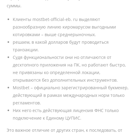
суммы.
Клиенты mostbet-official-eb. ru выделяют
разнообразную линию киромарусом выгодными
котировками – выше среднерыночных.
решаем, в какой долларов будут проводиться
транзакции.
Судя функциональности они но отличаются от
десктопного приложения на ПК, но работают быстро,
не привязаны ко определенной локации,
открываются без дополнительных инструментов.
Mostbet – официально зарегистрированный букмекер,
действующий в рамках международных норм только
регламентов.
Них него есть действующая лицензия ФНС только
подключение к Единому ЦУПИС.
Это важное отличие от других стран, к последовать, от