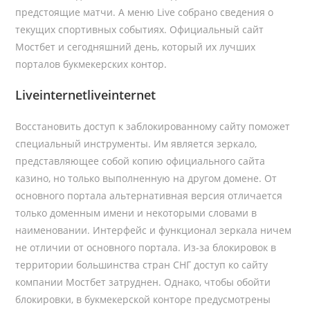
предстоящие матчи. А меню Live собрано сведения о
текущих спортивных событиях. Официальный сайт
Мостбет и сегодняшний день, который их лучших
порталов букмекерских контор.
Liveinternetliveinternet
Восстановить доступ к заблокированному сайту поможет
специальный инструменты. Им является зеркало,
представляющее собой копию официального сайта
казино, но только выполненную на другом домене. От
основного портала альтернативная версия отличается
только доменным имени и некоторыми словами в
наименовании. Интерфейс и функционал зеркала ничем
не отличии от основного портала. Из-за блокировок в
территории большинства стран СНГ доступ ко сайту
компании Мостбет затруднен. Однако, чтобы обойти
блокировки, в букмекерской конторе предусмотрены