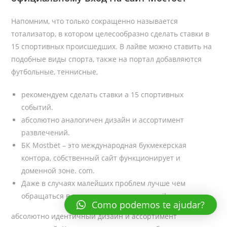
Напомним, что только сокращенно называется
тотализатор, в котором целесообразно сделать ставки в
15 спортивных происшедших. В лайве можно ставить на
подобные виды спорта, также на портал добавляются
футбольные, теннисные,
рекомендуем сделать ставки а 15 спортивных
событий.
абсолютно аналогичен дизайн и ассортимент
развлечений.
БК Mostbet – это международная букмекерская
контора, собственный сайт функционирует и
доменной зоне. com.
Даже в случаях малейших проблем лучше чем
обращаться в письменном виде по email.
Como podemos te ajudar?
абсолютно идентичный дизайн и ассортимент